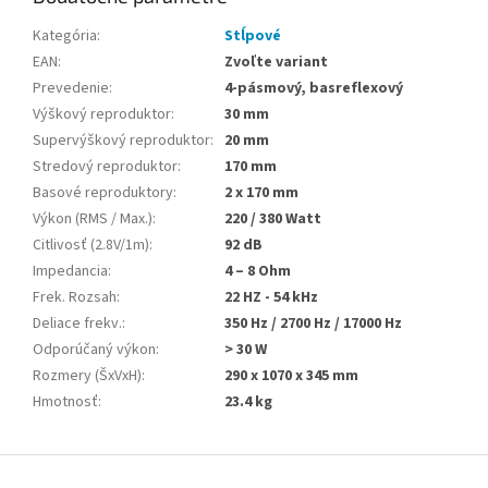
Kategória
:
Stĺpové
EAN
:
Zvoľte variant
Prevedenie
:
4-pásmový, basreflexový
Výškový reproduktor
:
30 mm
Supervýškový reproduktor
:
20 mm
Stredový reproduktor
:
170 mm
Basové reproduktory
:
2 x 170 mm
Výkon (RMS / Max.)
:
220 / 380 Watt
Citlivosť (2.8V/1m)
:
92 dB
Impedancia
:
4 – 8 Ohm
Frek. Rozsah
:
22 HZ - 54 kHz
Deliace frekv.
:
350 Hz / 2700 Hz / 17000 Hz
Odporúčaný výkon
:
> 30 W
Rozmery (ŠxVxH)
:
290 x 1070 x 345 mm
Hmotnosť
:
23.4 kg
Z