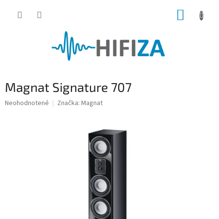
Prejsť
NÁKUP
na
obsah
KOŠÍK
Magnat Signature 707
Priemerné
Neohodnotené
Značka:
Magnat
hodnotenie
produktu
je
0,0
z
5
hviezdičiek.