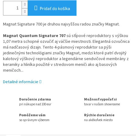
Pridať do košíka
Magnat Signature 700 je druhou najvyššou radou značky Magnat.
Magnat Quantum Signature 707
sú stĺpové reproduktory
s výškou
1,07 metra schopné ozvučiť aj väčšie miestnosti. Elegantná ozvučnica
má nadčasový dizajn. Tento 4-pásmový reproduktor sa pýši
jedinečnými technológiami značky Magnat, medzi ktoré patrí dvojitý
kalotový výškový reproduktor a legendárne sendvičové membrány z
keramiky a hliníka použité v stredovom meniči ako aj basových
meničoch...
Detailné informácie
Doručenie zdarma
Možnosť vypočuť si
pri nákupe nad 100 eur
tovar v našom showroome
Pomôžeme vám
Rýchle doručenie
so správnym výberom
na akékoľvek miesto