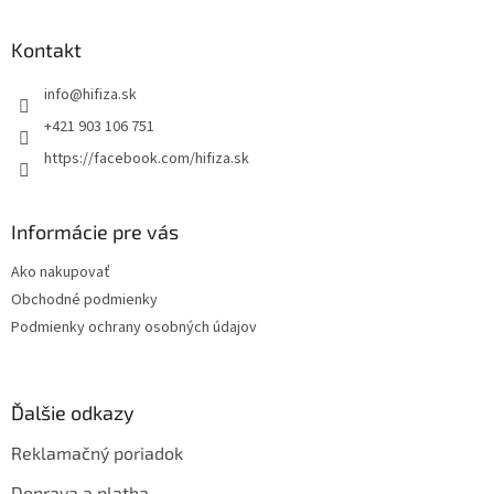
á
p
ä
Kontakt
t
info
@
hifiza.sk
i
e
+421 903 106 751
https://facebook.com/hifiza.sk
Informácie pre vás
Ako nakupovať
Obchodné podmienky
Podmienky ochrany osobných údajov
Ďalšie odkazy
Reklamačný poriadok
Doprava a platba