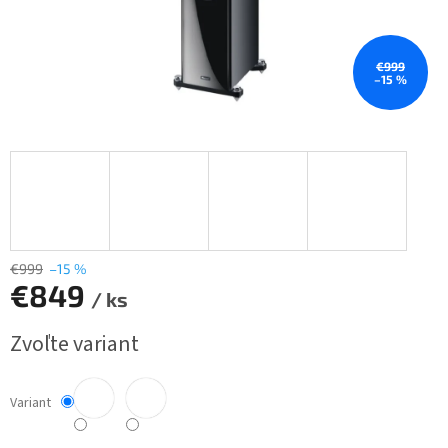
€999
–15 %
€999
–15 %
€849
/ ks
Jednotková
Zvoľte variant
cena:
Variant