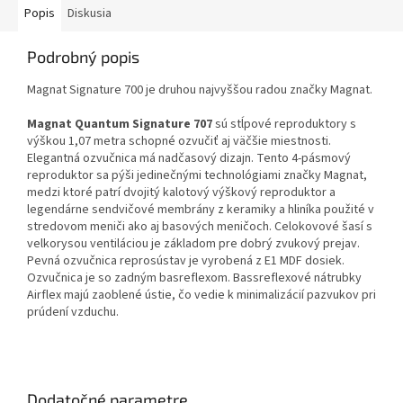
Popis
Diskusia
Podrobný popis
Magnat Signature 700 je druhou najvyššou radou značky Magnat.
Magnat Quantum Signature 707
sú stĺpové reproduktory
s
výškou 1,07 metra schopné ozvučiť aj väčšie miestnosti.
Elegantná ozvučnica má nadčasový dizajn. Tento 4-pásmový
reproduktor sa pýši jedinečnými technológiami značky Magnat,
medzi ktoré patrí dvojitý kalotový výškový reproduktor a
legendárne sendvičové membrány z keramiky a hliníka použité v
stredovom meniči ako aj basových meničoch. Celokovové šasí s
velkorysou ventiláciou je základom pre dobrý zvukový prejav.
Pevná ozvučnica reprosústav je vyrobená z E1 MDF dosiek.
Ozvučnica je so zadným basreflexom. Bassreflexové nátrubky
Airflex majú zaoblené ústie, čo vedie k minimalizácií pazvukov pri
prúdení vzduchu.
Dodatočné parametre