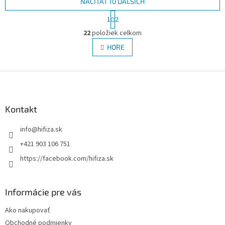
NAČÍTAŤ 10 ĎALŠÍCH
S
1
2
t
O
r
22
položiek celkom
v
á
l
HORE
n
á
k
d
o
v
Z
a
a
c
á
n
i
p
i
e
ä
Kontakt
e
p
t
r
info
@
hifiza.sk
i
v
e
k
+421 903 106 751
y
https://facebook.com/hifiza.sk
v
ý
p
i
Informácie pre vás
s
u
Ako nakupovať
Obchodné podmienky