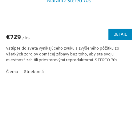
Marantz Stereo 70s
DETAIL
€729
/ ks
Vstúpte do sveta vynikajúceho zvuku a zvýšeného pôžitku zo
všetkých zdrojov domácej zábavy bez toho, aby ste svoju
miestnosť zahltili priestorovými reproduktormi. STEREO 70s...
Čierna
Strieborná