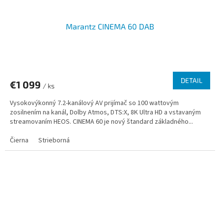
Marantz CINEMA 60 DAB
DETAIL
€1 099
/ ks
Vysokovýkonný 7.2-kanálový AV prijímač so 100 wattovým
zosilnením na kanál, Dolby Atmos, DTS:X, 8K Ultra HD a vstavaným
streamovaním HEOS. CINEMA 60 je nový štandard základného...
Čierna
Strieborná