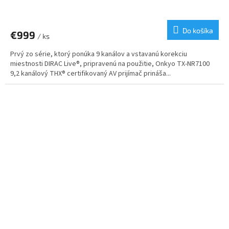
Do košíka
€999
/ ks
Prvý zo série, ktorý ponúka 9 kanálov a vstavanú korekciu
miestnosti DIRAC Live®, pripravenú na použitie, Onkyo TX-NR7100
9,2 kanálový THX® certifikovaný AV prijímač prináša...