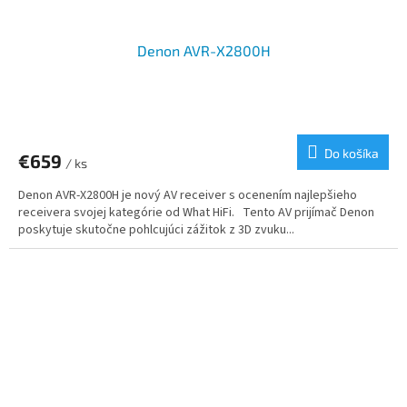
Denon AVR-X2800H
Do košíka
€659
/ ks
Denon AVR-X2800H je nový AV receiver s ocenením najlepšieho
receivera svojej kategórie od What HiFi. Tento AV prijímač Denon
poskytuje skutočne pohlcujúci zážitok z 3D zvuku...