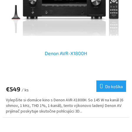
o
o
d
v
u
k
t
o
v
Denon AVR-X1800H
Do košíka
€549
/ ks
Vylepšite si domáce kino s Denon AVR-X1800H. So 145 W na kanál (6
ohmov, 1 kHz, THD 1%, 1-kanál), tento výkonovo ladený Denon AV
prijímač poskytuje skutočne pohlcujúci 3D...