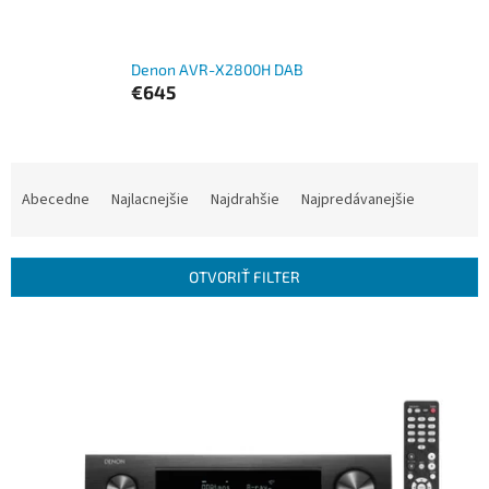
Denon AVR-X2800H DAB
€645
R
a
Abecedne
Najlacnejšie
Najdrahšie
Najpredávanejšie
d
e
n
OTVORIŤ FILTER
i
e
V
p
ý
r
p
o
i
d
s
u
p
k
r
t