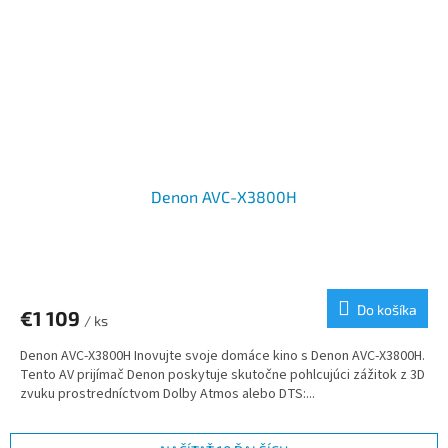
Denon AVC-X3800H
Do košíka
€1 109
/ ks
Denon AVC-X3800H Inovujte svoje domáce kino s Denon AVC-X3800H.
Tento AV prijímač Denon poskytuje skutočne pohlcujúci zážitok z 3D
zvuku prostredníctvom Dolby Atmos alebo DTS:...