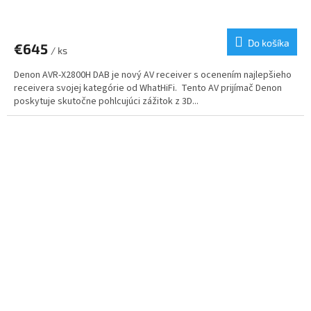
Do košíka
€645
/ ks
Denon AVR-X2800H DAB je nový AV receiver s ocenením najlepšieho
receivera svojej kategórie od WhatHiFi. Tento AV prijímač Denon
poskytuje skutočne pohlcujúci zážitok z 3D...