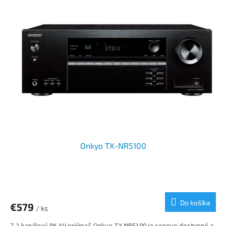
Onkyo TX-NR5100
Do košíka
€579
/ ks
7,2-kanálový 8K AV prijímač Onkyo TX-NR5100 je cenovo dostupné a