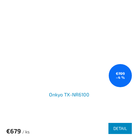
€709
–4 %
Onkyo TX-NR6100
DETAIL
€679
/ ks