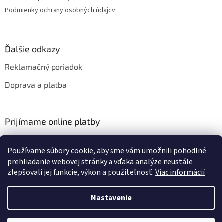
Podmienky ochrany osobných údajov
Ďalšie odkazy
Reklamačný poriadok
Doprava a platba
Prijímame online platby
Používame súbory cookie, aby sme vám umožnili pohodlné
prehliadanie webovej stránky a vďaka analýze neustále
zlepšovali jej funkcie, výkon a použiteľnosť.
Viac informácií
Vytvoril Shoptet
Nastavenie
Copyright 2026
HIFIZA
. Všetky práva vyhradené.
Upraviť nastavenie