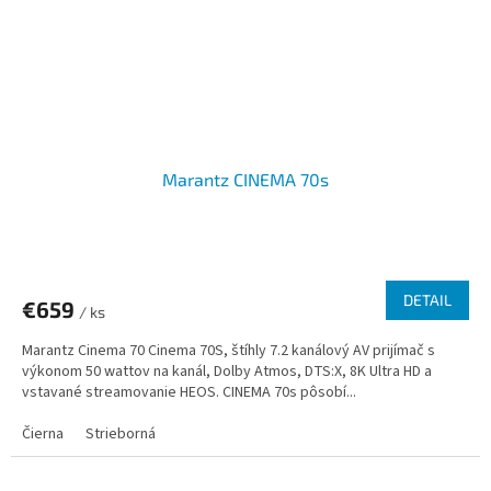
Marantz CINEMA 70s
DETAIL
€659
/ ks
Marantz Cinema 70 Cinema 70S, štíhly 7.2 kanálový AV prijímač s
výkonom 50 wattov na kanál, Dolby Atmos, DTS:X, 8K Ultra HD a
vstavané streamovanie HEOS. CINEMA 70s pôsobí...
Čierna
Strieborná