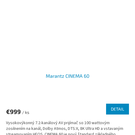
Marantz CINEMA 60
DETAIL
€999
/ ks
Vysokovýkonný 7.2-kanálový AV prijímač so 100 wattovým
zosilnením na kanál, Dolby Atmos, DTS:X, 8K Ultra HD a vstavaným
streamovaním HEOS. CINEMA 60 je nový štandard základného...