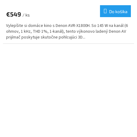
Do košíka
€549
/ ks
Vylepšite si domáce kino s Denon AVR-X1800H. So 145 W na kanál (6
ohmov, 1 kHz, THD 1%, 1-kanál), tento výkonovo ladený Denon AV
prijímač poskytuje skutočne pohlcujúci 3D...