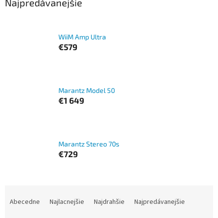
Najpredávanejšie
WiiM Amp Ultra
€579
Marantz Model 50
€1 649
Marantz Stereo 70s
€729
R
a
Abecedne
Najlacnejšie
Najdrahšie
Najpredávanejšie
d