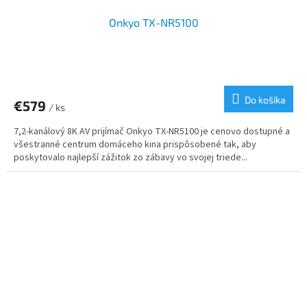
Onkyo TX-NR5100
Do košíka
€579
/ ks
7,2-kanálový 8K AV prijímač Onkyo TX-NR5100 je cenovo dostupné a
všestranné centrum domáceho kina prispôsobené tak, aby
poskytovalo najlepší zážitok zo zábavy vo svojej triede...