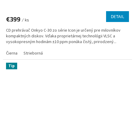
DETAIL
€399
/ ks
CD prehrávač Onkyo C-30 zo série Icon je určený pre milovníkov
kompaktných diskov. Vďaka proprietárnej technológii VLSC a
vysokopresným hodinám ±10 ppm ponúka čistý, prirodzený...
Čierna
Strieborná
Tip