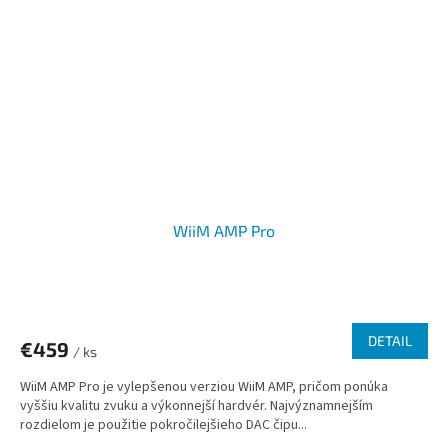
WiiM AMP Pro
DETAIL
€459
/ ks
WiiM AMP Pro je vylepšenou verziou WiiM AMP, pričom ponúka
vyššiu kvalitu zvuku a výkonnejší hardvér. Najvýznamnejším
rozdielom je použitie pokročilejšieho DAC čipu...