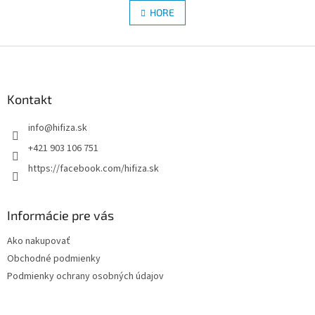
á
l
HORE
n
á
k
d
o
v
Z
a
a
c
á
n
i
p
i
e
ä
Kontakt
e
p
t
r
info
@
hifiza.sk
i
v
e
k
+421 903 106 751
y
https://facebook.com/hifiza.sk
v
ý
p
i
Informácie pre vás
s
u
Ako nakupovať
Obchodné podmienky
Podmienky ochrany osobných údajov