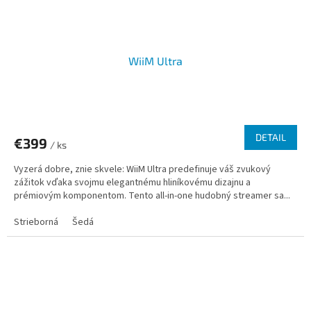
WiiM Ultra
DETAIL
€399
/ ks
Vyzerá dobre, znie skvele: WiiM Ultra predefinuje váš zvukový
zážitok vďaka svojmu elegantnému hliníkovému dizajnu a
prémiovým komponentom. Tento all-in-one hudobný streamer sa...
Strieborná
Šedá