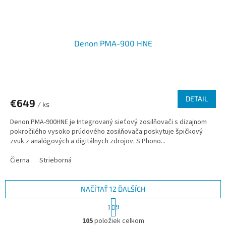
Denon PMA-900 HNE
DETAIL
€649
/ ks
Denon PMA-900HNE je Integrovaný sieťový zosilňovači s dizajnom
pokročilého vysoko prúdového zosilňovača poskytuje špičkový
zvuk z analógových a digitálnych zdrojov. S Phono...
Čierna
Strieborná
NAČÍTAŤ 12 ĎALŠÍCH
S
1
9
t
O
r
105
položiek celkom
v