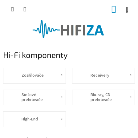
Prejsť
NÁKUP
na
obsah
KOŠÍK
Hi-Fi komponenty
Zosilňovače
Receivery
Sieťové
Blu-ray, CD
prehrávače
prehrávače
High-End