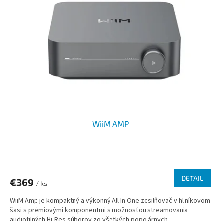
WiiM AMP
DETAIL
€369
/ ks
WiiM Amp je kompaktný a výkonný All In One zosilňovač v hliníkovom
šasi s prémiovými komponentmi s možnosťou streamovania
audiofilných Hi-Res súborov zo všetkých popolárnych...