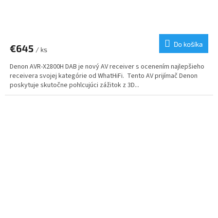
Do košíka
€645
/ ks
Denon AVR-X2800H DAB je nový AV receiver s ocenením najlepšieho
receivera svojej kategórie od WhatHiFi. Tento AV prijímač Denon
poskytuje skutočne pohlcujúci zážitok z 3D...