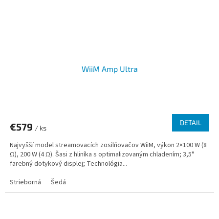
WiiM Amp Ultra
DETAIL
€579
/ ks
Najvyšší model streamovacích zosilňovačov WiiM, výkon 2×100 W (8
Ω), 200 W (4 Ω). Šasi z hliníka s optimalizovaným chladením; 3,5"
farebný dotykový displej; Technológia...
Strieborná
Šedá