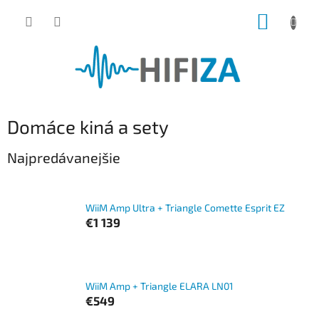
Prejsť
NÁKUP
na
obsah
KOŠÍK
Domáce kiná a sety
Najpredávanejšie
WiiM Amp Ultra + Triangle Comette Esprit EZ
€1 139
WiiM Amp + Triangle ELARA LN01
€549