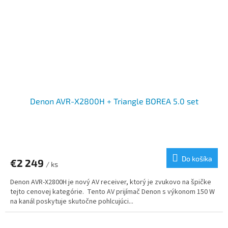
Denon AVR-X2800H + Triangle BOREA 5.0 set
Do košíka
€2 249
/ ks
Denon AVR-X2800H je nový AV receiver, ktorý je zvukovo na špičke
tejto cenovej kategórie. Tento AV prijímač Denon s výkonom 150 W
na kanál poskytuje skutočne pohlcujúci...