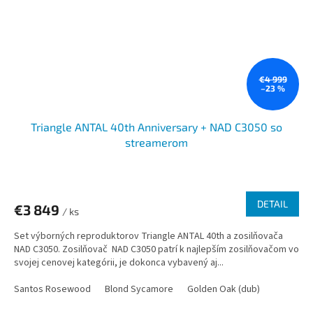
€4 999
–23 %
Triangle ANTAL 40th Anniversary + NAD C3050 so
streamerom
DETAIL
€3 849
/ ks
Set výborných reproduktorov Triangle ANTAL 40th a zosilňovača
NAD C3050. Zosilňovač NAD C3050 patrí k najlepším zosilňovačom vo
svojej cenovej kategórii, je dokonca vybavený aj...
Santos Rosewood
Blond Sycamore
Golden Oak (dub)