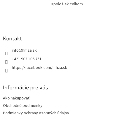
9
položiek celkom
O
v
l
Z
á
á
d
p
a
ä
Kontakt
c
t
i
info
@
hifiza.sk
i
e
p
e
+421 903 106 751
r
https://facebook.com/hifiza.sk
v
k
y
v
Informácie pre vás
ý
p
Ako nakupovať
i
Obchodné podmienky
s
Podmienky ochrany osobných údajov
u