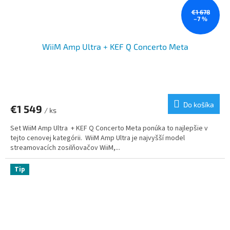
€1 678
–7 %
WiiM Amp Ultra + KEF Q Concerto Meta
Do košíka
€1 549
/ ks
Set WiiM Amp Ultra + KEF Q Concerto Meta ponúka to najlepšie v
tejto cenovej kategórii. WiiM Amp Ultra je najvyšší model
streamovacích zosilňovačov WiiM,...
Tip