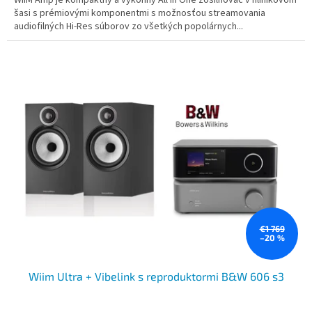
šasi s prémiovými komponentmi s možnosťou streamovania
audiofilných Hi-Res súborov zo všetkých popolárnych...
€1 769
–20 %
Wiim Ultra + Vibelink s reproduktormi B&W 606 s3