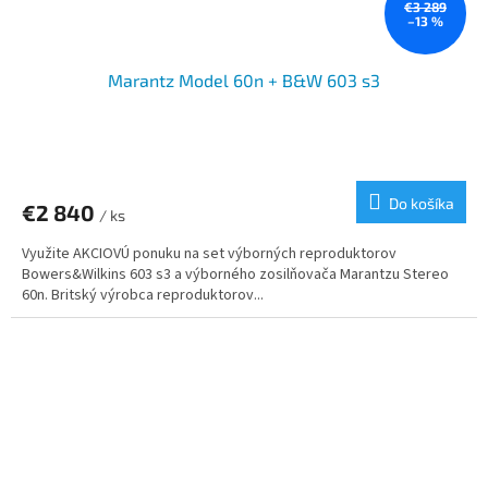
€3 289
–13 %
Marantz Model 60n + B&W 603 s3
Do košíka
€2 840
/ ks
Využite AKCIOVÚ ponuku na set výborných reproduktorov
Bowers&Wilkins 603 s3 a výborného zosilňovača Marantzu Stereo
60n. Britský výrobca reproduktorov...