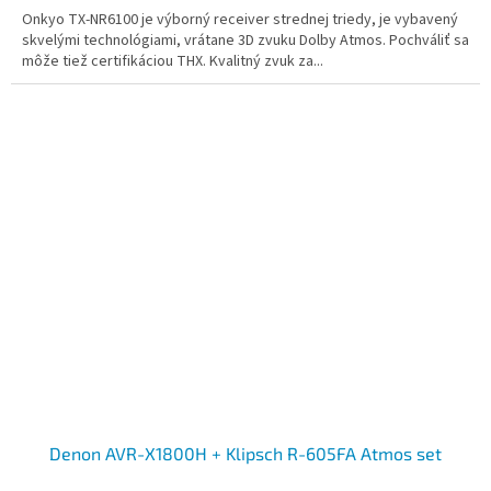
Onkyo TX-NR6100 je výborný receiver strednej triedy, je vybavený
skvelými technológiami, vrátane 3D zvuku Dolby Atmos. Pochváliť sa
môže tiež certifikáciou THX. Kvalitný zvuk za...
Denon AVR-X1800H + Klipsch R-605FA Atmos set