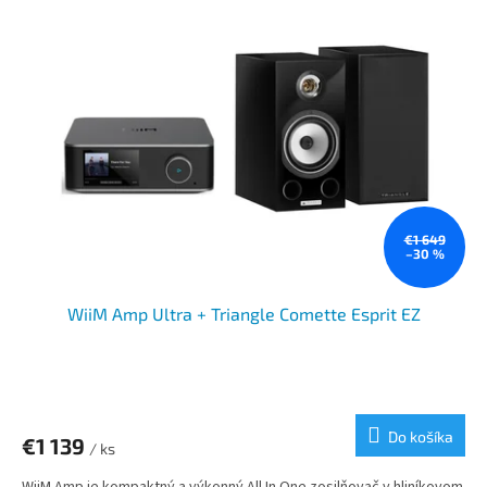
€1 649
–30 %
WiiM Amp Ultra + Triangle Comette Esprit EZ
Do košíka
€1 139
/ ks
WiiM Amp je kompaktný a výkonný All In One zosilňovač v hliníkovom