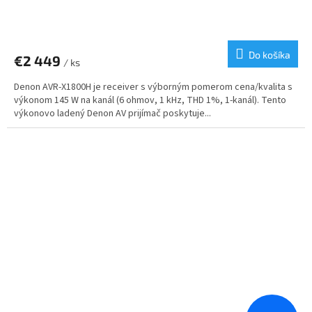
Do košíka
€2 449
/ ks
Denon AVR-X1800H je receiver s výborným pomerom cena/kvalita s
výkonom 145 W na kanál (6 ohmov, 1 kHz, THD 1%, 1-kanál). Tento
výkonovo ladený Denon AV prijímač poskytuje...