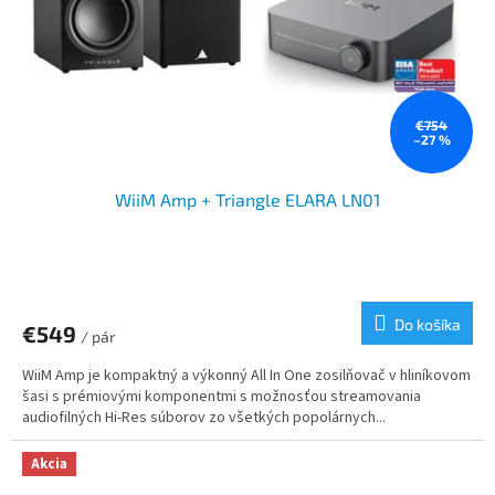
o
o
d
v
u
k
t
o
€754
–27 %
v
WiiM Amp + Triangle ELARA LN01
Do košíka
€549
/ pár
WiiM Amp je kompaktný a výkonný All In One zosilňovač v hliníkovom
šasi s prémiovými komponentmi s možnosťou streamovania
audiofilných Hi-Res súborov zo všetkých popolárnych...
Akcia