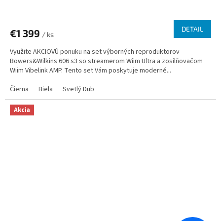
DETAIL
€1 399
/ ks
Využite AKCIOVÚ ponuku na set výborných reproduktorov
Bowers&Wilkins 606 s3 so streamerom Wiim Ultra a zosilňovačom
Wiim Vibelink AMP. Tento set Vám poskytuje moderné...
Čierna
Biela
Svetlý Dub
Akcia