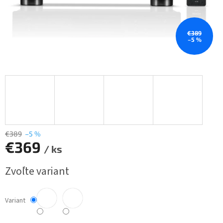
€389
–5 %
€389
–5 %
€369
/ ks
Jednotková
Zvoľte variant
cena:
Variant