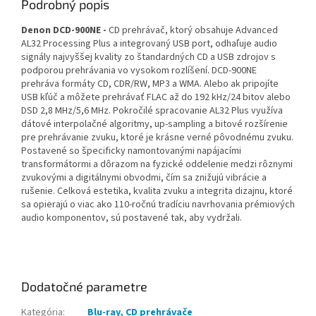
Podrobný popis
Denon DCD-900NE -
CD prehrávač, ktorý obsahuje Advanced
AL32 Processing Plus a integrovaný USB port, odhaľuje audio
signály najvyššej kvality zo štandardných CD a USB zdrojov s
podporou prehrávania vo vysokom rozlíšení. DCD-900NE
prehráva formáty CD, CDR/RW, MP3 a WMA. Alebo ak pripojíte
USB kľúč a môžete prehrávať FLAC až do 192 kHz/24 bitov alebo
DSD 2,8 MHz/5,6 MHz. Pokročilé spracovanie AL32 Plus využíva
dátové interpolačné algoritmy, up-sampling a bitové rozšírenie
pre prehrávanie zvuku, ktoré je krásne verné pôvodnému zvuku.
Postavené so špecificky namontovanými napájacími
transformátormi a dôrazom na fyzické oddelenie medzi rôznymi
zvukovými a digitálnymi obvodmi, čím sa znižujú vibrácie a
rušenie. Celková estetika, kvalita zvuku a integrita dizajnu, ktoré
sa opierajú o viac ako 110-ročnú tradíciu navrhovania prémiových
audio komponentov, sú postavené tak, aby vydržali.
Dodatočné parametre
Kategória
:
Blu-ray, CD prehrávače