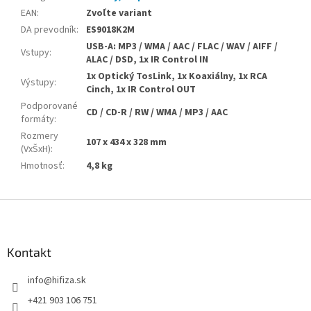
EAN
:
Zvoľte variant
DA prevodník
:
ES9018K2M
USB-A: MP3 / WMA / AAC / FLAC / WAV / AIFF /
Vstupy
:
ALAC / DSD, 1x IR Control IN
1x Optický TosLink, 1x Koaxiálny, 1x RCA
Výstupy
:
Cinch, 1x IR Control OUT
Podporované
CD / CD-R / RW / WMA / MP3 / AAC
formáty
:
Rozmery
107 x 434 x 328 mm
(VxŠxH)
:
Hmotnosť
:
4,8 kg
Z
á
p
ä
Kontakt
t
info
@
hifiza.sk
i
e
+421 903 106 751