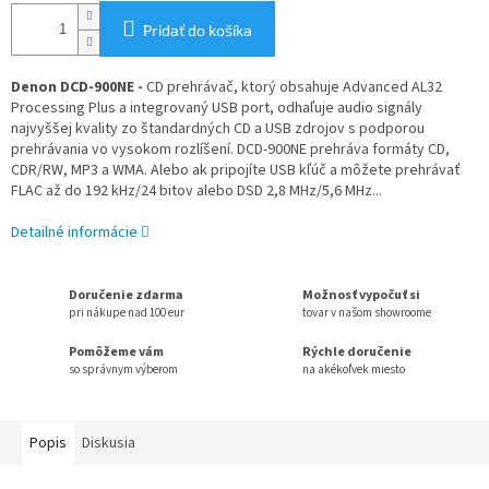
Pridať do košíka
Denon DCD-900NE -
CD prehrávač, ktorý obsahuje Advanced AL32
Processing Plus a integrovaný USB port, odhaľuje audio signály
najvyššej kvality zo štandardných CD a USB zdrojov s podporou
prehrávania vo vysokom rozlíšení. DCD-900NE prehráva formáty CD,
CDR/RW, MP3 a WMA. Alebo ak pripojíte USB kľúč a môžete prehrávať
FLAC až do 192 kHz/24 bitov alebo DSD 2,8 MHz/5,6 MHz...
Detailné informácie
Doručenie zdarma
Možnosť vypočuť si
pri nákupe nad 100 eur
tovar v našom showroome
Pomôžeme vám
Rýchle doručenie
so správnym výberom
na akékoľvek miesto
Popis
Diskusia