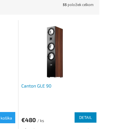
55
položiek celkom
Canton GLE 90
DETAIL
 košíka
€480
/ ks