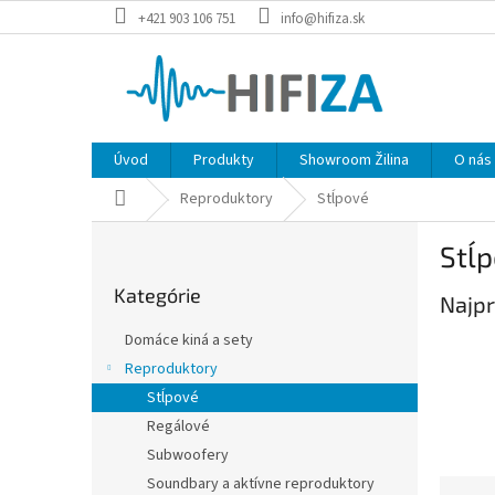
Prejsť
+421 903 106 751
info@hifiza.sk
na
obsah
Úvod
Produkty
Showroom Žilina
O nás
Domov
Reproduktory
Stĺpové
B
Stĺ
o
Preskočiť
č
Kategórie
kategórie
Najpr
n
ý
Domáce kiná a sety
p
Reproduktory
a
Stĺpové
n
e
Regálové
l
Subwoofery
Soundbary a aktívne reproduktory
R