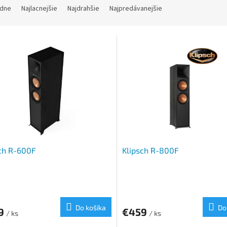
dne
Najlacnejšie
Najdrahšie
Najpredávanejšie
ch R-600F
Klipsch R-800F
Do košíka
Do
9
€459
/ ks
/ ks