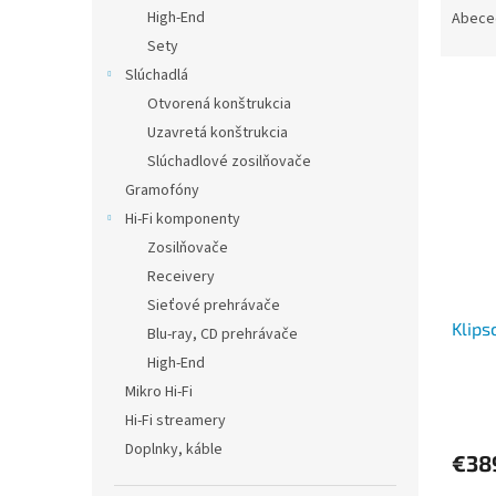
a
High-End
Abece
d
Sety
e
Slúchadlá
V
n
Otvorená konštrukcia
ý
i
Uzavretá konštrukcia
p
e
i
p
Slúchadlové zosilňovače
s
r
Gramofóny
p
o
Hi-Fi komponenty
r
d
Zosilňovače
o
u
Receivery
d
k
Sieťové prehrávače
u
t
Klips
k
o
Blu-ray, CD prehrávače
t
v
High-End
o
Mikro Hi-Fi
v
Hi-Fi streamery
Doplnky, káble
€38