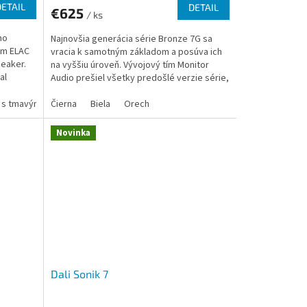
DETAIL
DETAIL
€625
/ ks
ho
Najnovšia generácia série Bronze 7G sa
om ELAC
vracia k samotným základom a posúva ich
eaker.
na vyššiu úroveň. Vývojový tím Monitor
al
Audio prešiel všetky predošlé verzie série,
aby vybral tie...
a s tmavým drevom
Čierna
Biela
Orech
Novinka
Dali Sonik 7