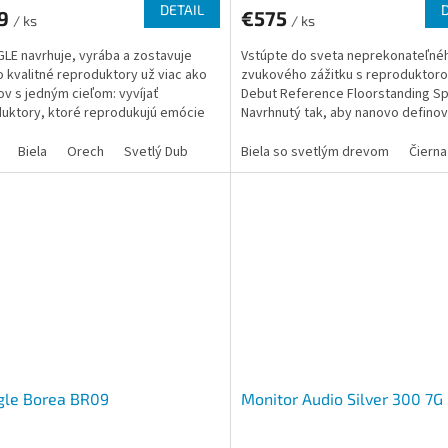
DETAIL
9
€575
/ ks
/ ks
LE navrhuje, vyrába a zostavuje
Vstúpte do sveta neprekonateľné
 kvalitné reproduktory už viac ako
zvukového zážitku s reproduktor
ov s jedným cieľom: vyvíjať
Debut Reference Floorstanding Sp
uktory, ktoré reprodukujú emócie
Navrhnutý tak, aby nanovo definov
s rastúcou...
dokonalosť v reprodukcii...
Biela
Orech
Svetlý Dub
Biela so svetlým drevom
Čiern
gle Borea BR09
Monitor Audio Silver 300 7G