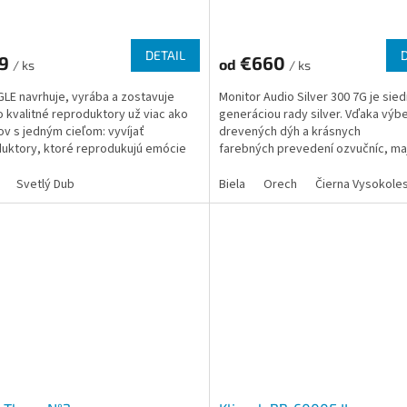
DETAIL
49
€660
od
/ ks
/ ks
LE navrhuje, vyrába a zostavuje
Monitor Audio Silver 300 7G je si
 kvalitné reproduktory už viac ako
generáciou rady silver. Vďaka výb
ov s jedným cieľom: vyvíjať
drevených dýh a krásnych
uktory, ktoré reprodukujú emócie
farebných prevedení ozvučníc, maj
s rastúcou...
reprosústavy prepracovaný,...
Svetlý Dub
Biela
Orech
Čierna Vysokole