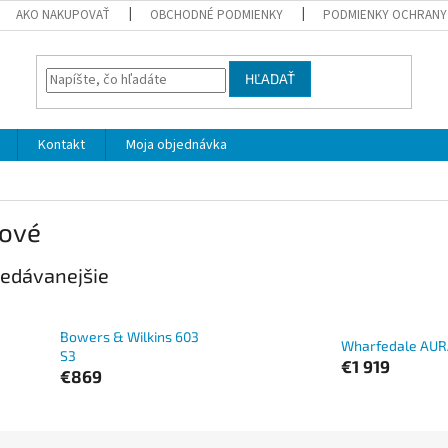
AKO NAKUPOVAŤ
OBCHODNÉ PODMIENKY
PODMIENKY OCHRANY
HĽADAŤ
Kontakt
Moja objednávka
pové
edávanejšie
Bowers & Wilkins 603
Wharfedale AUR
S3
€1 919
€869