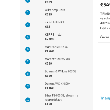
€699
€54
WiiM Amp Ultra
TRIANG
€579
vysoko
iFi go link MAX
40 rok
€85
reprod
hudby 
KEF R3 meta
Čierna
€2 098
Marantz Model 50
€1 649
Marantz Stereo 70s
€729
Bowers & Wilkins 603 S3
€869
Denon AVC-X4800H
€1 849
B&W FS-600 S3, stojan na
Trian
reprosústavu
€120