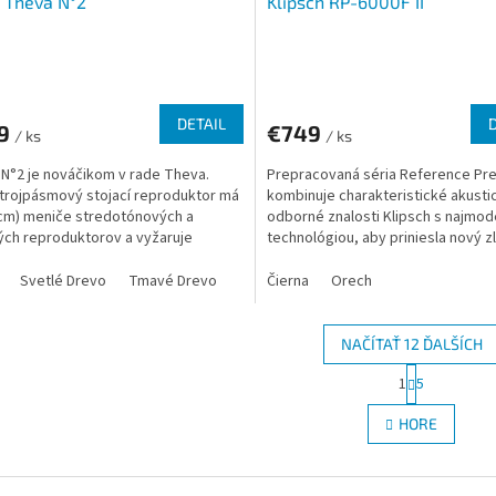
 Theva N°2
Klipsch RP-6000F II
DETAIL
9
€749
/ ks
/ ks
N°2 je nováčikom v rade Theva.
Prepracovaná séria Reference Pr
trojpásmový stojací reproduktor má
kombinuje charakteristické akusti
 cm) meniče stredotónových a
odborné znalosti Klipsch s najmo
ch reproduktorov a vyžaruje
technológiou, aby priniesla nový z
zenú eleganciu vďaka...
štandard v prémiových...
Svetlé Drevo
Tmavé Drevo
Čierna
Orech
NAČÍTAŤ 12 ĎALŠÍCH
S
1
5
O
t
r
v
HORE
á
l
n
á
k
d
o