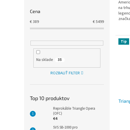
Americ
na trh
Cena
legend
značka
€
389
€
5499
reprod
Tip
Na sklade
35
ROZBALIŤ FILTER
Top 10 produktov
Trian
Reprokáble Triangle Opera
(OFC)
€4
SVS SB-1000 pro