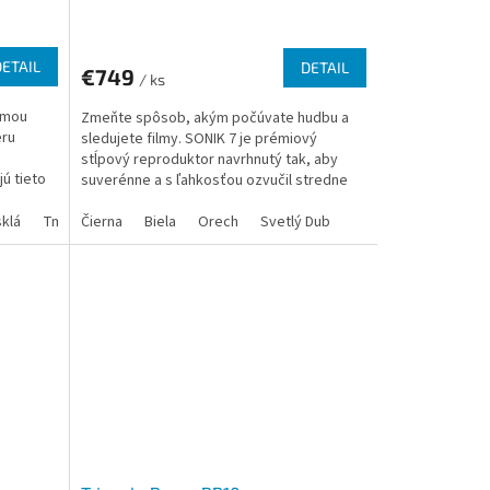
DETAIL
DETAIL
€749
/ ks
edmou
Zmeňte spôsob, akým počúvate hudbu a
eru
sledujete filmy. SONIK 7 je prémiový
stĺpový reproduktor navrhnutý tak, aby
ú tieto
suverénne a s ľahkosťou ozvučil stredne
veľké až veľké...
sklá
Tmavý Orech
Čierna
Biela
Orech
Svetlý Dub