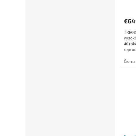
€6
TRIANG
vysoko
40 rok
reprod
hudby 
Čierna