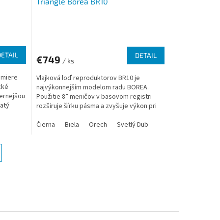
Triangle Borea BR10
DETAIL
DETAIL
€749
/ ks
emiere
Vlajková loď reproduktorov BR10 je
cké
najvýkonnejším modelom radu BOREA.
dernejšou
Použitie 8” meničov v basovom registri
latý
rozširuje šírku pásma a zvyšuje výkon pri
zachovaní zvukových kvalít...
Čierna
Biela
Orech
Svetlý Dub