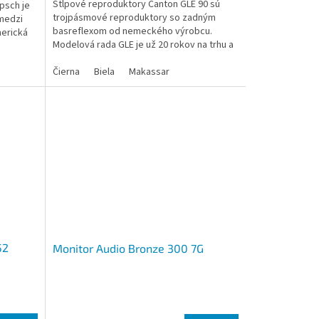
Stĺpové reproduktory Canton GLE 90 sú
psch je
trojpásmové reproduktory so zadným
 medzi
basreflexom od nemeckého výrobcu.
merická
Modelová rada GLE je už 20 rokov na trhu a
každý nový model si preberá...
Čierna
Biela
Makassar
52
Monitor Audio Bronze 300 7G