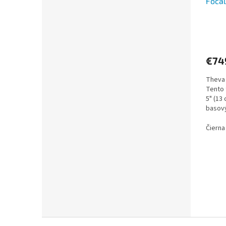
Focal
€74
Theva 
Tento 
5" (13
basový
prirod
Čierna
Z