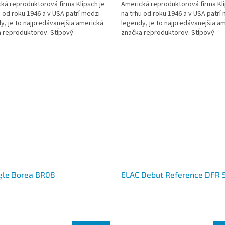
ká reproduktorová firma Klipsch je
Americká reproduktorová firma Kli
u od roku 1946 a v USA patrí medzi
na trhu od roku 1946 a v USA patrí
y, je to najpredávanejšia americká
legendy, je to najpredávanejšia a
 reproduktorov. Stĺpový
značka reproduktorov. Stĺpový
uktor Klipsch...
reproduktor Klipsch...
gle Borea BR08
ELAC Debut Reference DFR 