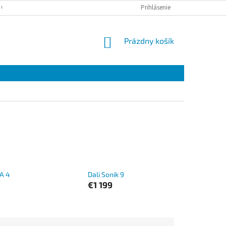
 OSOBNÝCH ÚDAJOV
Prihlásenie
NÁKUPNÝ
Prázdny košík
KOŠÍK
A 4
Dali Sonik 9
€1 199