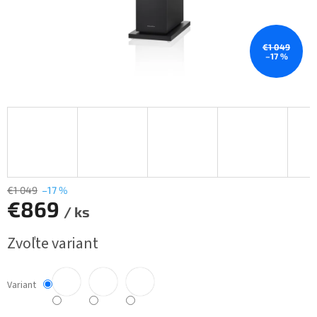
€1 049
–17 %
€1 049
–17 %
€869
/ ks
Jednotková
Zvoľte variant
cena:
Variant