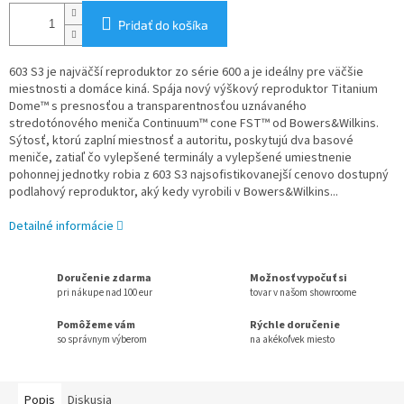
Pridať do košíka
603 S3 je najväčší reproduktor zo série 600 a je ideálny pre väčšie
miestnosti a domáce kiná. Spája nový výškový reproduktor Titanium
Dome™ s presnosťou a transparentnosťou uznávaného
stredotónového meniča Continuum™ cone FST™ od Bowers&Wilkins.
Sýtosť, ktorú zaplní miestnosť a autoritu, poskytujú dva basové
meniče, zatiaľ čo vylepšené terminály a vylepšené umiestnenie
pohonnej jednotky robia z 603 S3 najsofistikovanejší cenovo dostupný
podlahový reproduktor, aký kedy vyrobili v Bowers&Wilkins...
Detailné informácie
Doručenie zdarma
Možnosť vypočuť si
pri nákupe nad 100 eur
tovar v našom showroome
Pomôžeme vám
Rýchle doručenie
so správnym výberom
na akékoľvek miesto
Popis
Diskusia