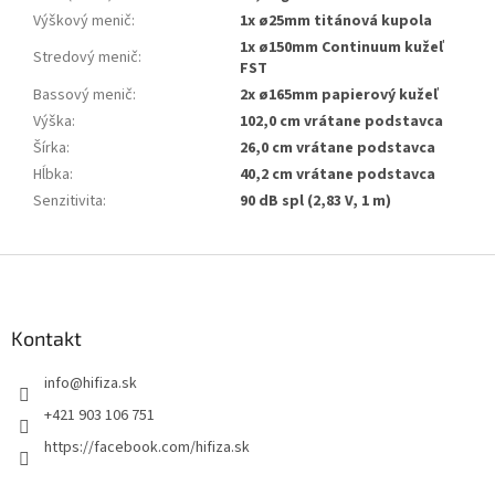
Výškový menič
:
1x ø25mm titánová kupola
1x ø150mm Continuum kužeľ
Stredový menič
:
FST
Bassový menič
:
2x ø165mm papierový kužeľ
Výška
:
102,0 cm vrátane podstavca
Šírka
:
26,0 cm vrátane podstavca
Hĺbka
:
40,2 cm vrátane podstavca
Senzitivita
:
90 dB spl (2,83 V, 1 m)
Z
á
p
ä
Kontakt
t
info
@
hifiza.sk
i
e
+421 903 106 751
https://facebook.com/hifiza.sk