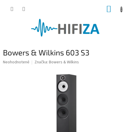
Prejsť
NÁKUP
na
obsah
KOŠÍK
Bowers & Wilkins 603 S3
Priemerné
Neohodnotené
Značka:
Bowers & Wilkins
hodnotenie
produktu
je
0,0
z
5
hviezdičiek.