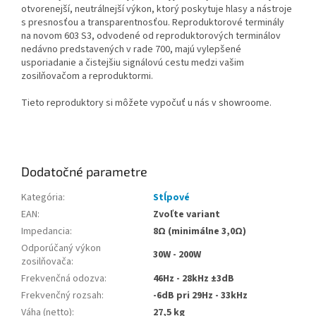
otvorenejší, neutrálnejší výkon, ktorý poskytuje hlasy a nástroje
s presnosťou a transparentnosťou. Reproduktorové terminály
na novom 603 S3, odvodené od reproduktorových terminálov
nedávno predstavených v rade 700, majú vylepšené
usporiadanie a čistejšiu signálovú cestu medzi vašim
zosilňovačom a reproduktormi.
Tieto reproduktory si môžete vypočuť u nás v showroome.
Dodatočné parametre
Kategória
:
Stĺpové
EAN
:
Zvoľte variant
Impedancia
:
8Ω (minimálne 3,0Ω)
Odporúčaný výkon
30W - 200W
zosilňovača
:
Frekvenčná odozva
:
46Hz - 28kHz ±3dB
Frekvenčný rozsah
:
-6dB pri 29Hz - 33kHz
Váha (netto)
:
27,5 kg