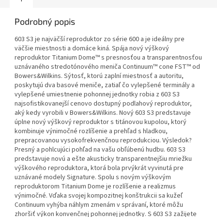
Podrobný popis
603 S3 je najväčší reproduktor zo série 600 a je ideálny pre
väčšie miestnosti a domáce kiná. Spája nový výškový
reproduktor Titanium Dome™ s presnosťou a transparentnosťou
uznávaného stredotónového meniča Continuum™ cone FST™ od
Bowers&Wilkins. Sýtosť, ktorú zaplní miestnosť a autoritu,
poskytujú dva basové meniče, zatiaľ čo vylepšené terminály a
vylepšené umiestnenie pohonnej jednotky robia z 603 S3
najsofistikovanejší cenovo dostupný podlahový reproduktor,
aký kedy vyrobili v Bowers&Wilkins. Nový 603 S3 predstavuje
úplne nový výškový reproduktor s titánovou kupolou, ktorý
kombinuje výnimočné rozlíšenie a prehľad s hladkou,
prepracovanou vysokofrekvenčnou reprodukciou. Výsledok?
Presný a pohlcujúci pohľad na vašu obľúbenú hudbu. 603 S3
predstavuje novú a ešte akusticky transparentnejšiu mriežku
výškového reproduktora, ktorá bola prvýkrát vyvinutá pre
uznávané modely Signature. Spolu s novým výškovým
reproduktorom Titanium Dome je rozlíšenie a realizmus
výnimočné. Vďaka svojej kompozitnej konštrukcii sa kužeľ
Continuum vyhýba náhlym zmenám v správaní, ktoré môžu
zhoršiť výkon konvenčnej pohonnej jednotky. S 603 S3 zažijete