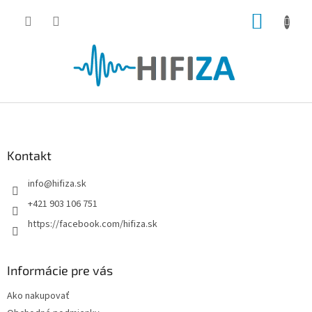
Prejsť
NÁKUP
na
obsah
KOŠÍK
Z
á
p
ä
Kontakt
t
info
@
hifiza.sk
i
e
+421 903 106 751
https://facebook.com/hifiza.sk
Informácie pre vás
Ako nakupovať