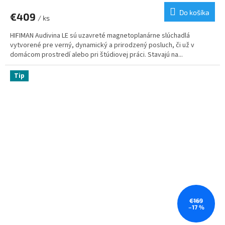
Do košíka
€409
/ ks
HIFIMAN Audivina LE sú uzavreté magnetoplanárne slúchadlá
vytvorené pre verný, dynamický a prirodzený posluch, či už v
domácom prostredí alebo pri štúdiovej práci. Stavajú na...
Tip
€169
–17 %