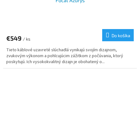
Focal Azurys
Do košíka
€549
/ ks
Tieto káblové uzavreté slúchadlá vynikajú svojím dizajnom,
zvukovým výkonom a pohlcujúcim zážitkom z počúvania, ktorý
poskytujú. Ich vysokokvalitný dizajn je obohatený o...