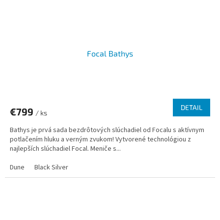
Focal Bathys
DETAIL
€799
/ ks
Bathys je prvá sada bezdrôtových slúchadiel od Focalu s aktívnym
potlačením hluku a verným zvukom! Vytvorené technológiou z
najlepších slúchadiel Focal. Meniče s...
Dune
Black Silver