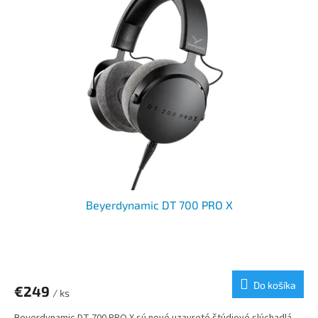
Beyerdynamic DT 700 PRO X
Do košíka
€249
/ ks
Beyerdynamic DT 700 PRO X sú nové uzavreté štúdiové slúchadlá,