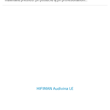
maximálnu presnosť pri posluchu aj pri profesionálnom...
HIFIMAN Audivina LE