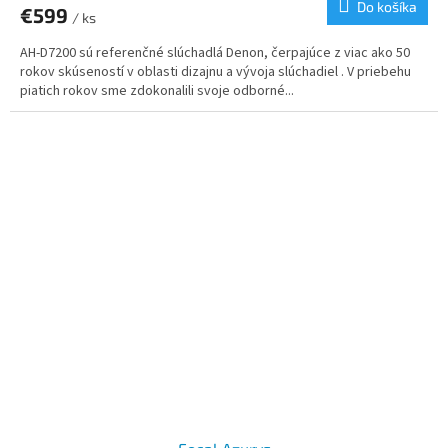
Do košíka
€599
/ ks
AH-D7200 sú referenčné slúchadlá Denon, čerpajúce z viac ako 50
rokov skúseností v oblasti dizajnu a vývoja slúchadiel . V priebehu
piatich rokov sme zdokonalili svoje odborné...