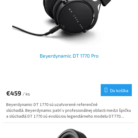
o
o
d
v
u
k
t
o
v
Beyerdynamic DT 1770 Pro
Do košíka
€459
/ ks
Beyerdynamic DT 1770 sú uzatvorené referenčné
slúchadlá. Beyerdynamic patrí v profesionálnej oblasti medzi špičku
a slúchadlá DT 1770 sú evolúciou legendárneho modelu DT770....