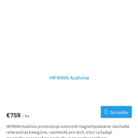
HIFIMAN Audivina
Do košíka
€759
/ ks
HIFIMAN Audivina predstavujú uzavreté magnetoplanárne slúchadlá
referenčnej kategórie, navrhnuté pre tých, ktorí vyžadujú