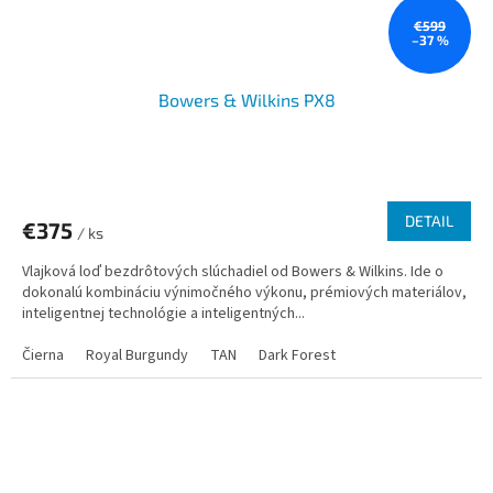
€599
–37 %
Bowers & Wilkins PX8
DETAIL
€375
/ ks
Vlajková loď bezdrôtových slúchadiel od Bowers & Wilkins. Ide o
dokonalú kombináciu výnimočného výkonu, prémiových materiálov,
inteligentnej technológie a inteligentných...
Čierna
Royal Burgundy
TAN
Dark Forest