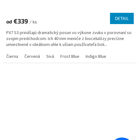
DETAIL
€339
od
/ ks
PX7 S3 prinášajú dramatický posun vo výkone zvuku v porovnaní so
svojim predchodcom. Ich 40 mm meniče z biocelulózy precízne
umiestnené v ideálnom uhle k ušiam používateľa boli...
Čierna
Červená
Sivá
Frost Blue
Indigo Blue