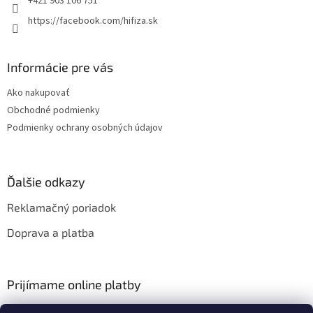
+421 903 106 751
r
https://facebook.com/hifiza.sk
v
k
y
v
Informácie pre vás
ý
p
Ako nakupovať
i
Obchodné podmienky
s
Podmienky ochrany osobných údajov
u
Ďalšie odkazy
Reklamačný poriadok
Doprava a platba
Prijímame online platby