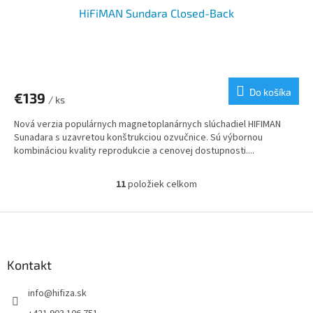
HiFiMAN Sundara Closed-Back
Do košíka
€139
/ ks
Nová verzia populárnych magnetoplanárnych slúchadiel HIFIMAN
Sunadara s uzavretou konštrukciou ozvučnice. Sú výbornou
kombináciou kvality reprodukcie a cenovej dostupnosti....
11
položiek celkom
O
v
l
Z
á
á
d
p
a
ä
Kontakt
c
t
i
info
@
hifiza.sk
i
e
p
e