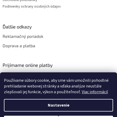
Podmienky ochrany osobných údajov
Ďalšie odkazy
Reklamačný poriadok
Doprava a platba
Prijímame online platby
Používame súbory cookie, aby sme vám umožnili pohodlné
prehliadanie webovej stránky a vďaka analýze neustále
zlepšovali jej funkcie, výkon a použiteľnosť.
Viac informácií
Vytvoril Shoptet
Nastavenie