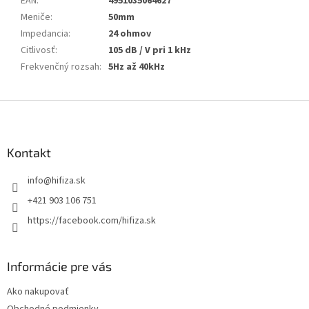
EAN
:
4951035064627
Meniče
:
50mm
Impedancia
:
24 ohmov
Citlivosť
:
105 dB / V pri 1 kHz
Frekvenčný rozsah
:
5Hz až 40kHz
Z
á
p
ä
Kontakt
t
info
@
hifiza.sk
i
e
+421 903 106 751
https://facebook.com/hifiza.sk
Informácie pre vás
Ako nakupovať
Obchodné podmienky