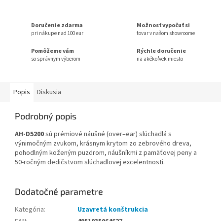
Doručenie zdarma
Možnosť vypočuť si
pri nákupe nad 100 eur
tovar v našom showroome
Pomôžeme vám
Rýchle doručenie
so správnym výberom
na akékoľvek miesto
Popis
Diskusia
Podrobný popis
AH-D5200
sú prémiové náušné (over–ear) slúchadlá s
výnimočným zvukom, krásnym krytom zo zebrového dreva,
pohodlným koženým puzdrom, náušníkmi z pamäťovej peny a
50-ročným dedičstvom slúchadlovej excelentnosti.
Dodatočné parametre
Kategória
:
Uzavretá konštrukcia