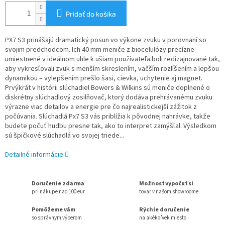
Pridať do košíka
PX7 S3 prinášajú dramatický posun vo výkone zvuku v porovnaní so
svojim predchodcom. Ich 40 mm meniče z biocelulózy precízne
umiestnené v ideálnom uhle k ušiam používateľa boli redizajnované tak,
aby vykresľovali zvuk s menším skreslením, väčším rozlíšením a lepšou
dynamikou – vylepšením prešlo šasi, cievka, uchytenie aj magnet.
Prvýkrát v histórii slúchadiel Bowers & Wilkins sú meniče doplnené o
diskrétny slúchadlový zosilňovač, ktorý dodáva prehrávanému zvuku
výrazne viac detailov a energie pre čo najrealistickejší zážitok z
počúvania. Slúchadlá Px7 S3 vás priblížia k pôvodnej nahrávke, takže
budete počuť hudbu presne tak, ako to interpret zamýšľal. Výsledkom
sú špičkové slúchadlá vo svojej triede...
Detailné informácie
Doručenie zdarma
Možnosť vypočuť si
pri nákupe nad 100 eur
tovar v našom showroome
Pomôžeme vám
Rýchle doručenie
so správnym výberom
na akékoľvek miesto