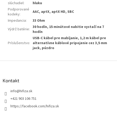
slúchadiel
:
hluku
Podporované
AAC, aptX, aptX HD, SBC
kodeky
:
Impedancia
:
33 Ohm
30 hodín, 15 minútové nabitie vystačí na 7
Výdrž batérie
:
hodín
USB-C kábel pre mabíjanie, 1,2 m kábel pre
Príslušenstvo
:
alternatívne káblové pripojenie cez 3,5 mm
jack, púzdro
Z
á
p
ä
Kontakt
t
info
@
hifiza.sk
i
e
+421 903 106 751
https://facebook.com/hifiza.sk