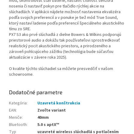
mód, skontrolovať stav batérie, nastaviť citlivosť senzora
nosenia či nastaviť pokyn pre tlačidlo rýchlej akcie na
slúchadlách. V aplikácii nájdete možnosť nastavenia ekvalizéra
podľa svojich preferencií a v ponuke je tiež mód True Sound,
ktorý nastaví ladenie podľa preferencií špeciálneho akustického
tímu zo SRE.
PX7 S3 ako prvé slúchadlá z dielne Bowers & Wilkins podporujú
priestorové audio a dokážu tak používateľovi sprostredkovať
realistický pocit akustického priestoru, a prirodzeného a
zároveň pohlcujúceho zážitku (technológia bude súčasťou
aktualizácie v závere roka 2025).
O kvalite týchto slúchadiel sa môžete presvedčiť v našom
schowroome.
Dodatočné parametre
Kategória
:
Uzavretá konštrukcia
EAN
:
Zvoľte variant
Meniče
:
40mm
Bluetooth
:
5.0 s aptX™
Typ
uzavreté wireless slúchadlá s potlačením