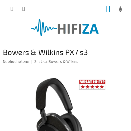
Prejsť
NÁKUP
na
obsah
KOŠÍK
Bowers & Wilkins PX7 s3
Priemerné
Neohodnotené
Značka:
Bowers & Wilkins
hodnotenie
produktu
je
0,0
z
5
hviezdičiek.