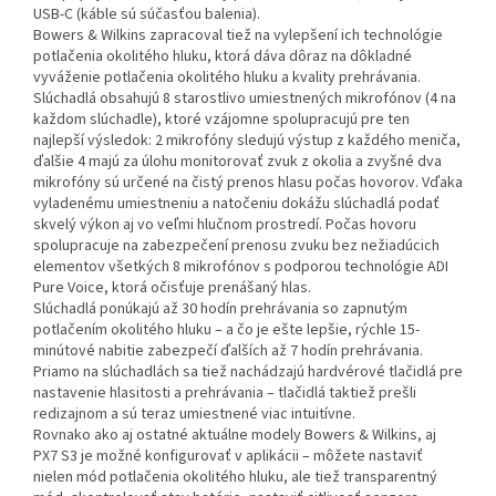
USB-C (káble sú súčasťou balenia).
Bowers & Wilkins zapracoval tiež na vylepšení ich technológie
potlačenia okolitého hluku, ktorá dáva dôraz na dôkladné
vyváženie potlačenia okolitého hluku a kvality prehrávania.
Slúchadlá obsahujú 8 starostlivo umiestnených mikrofónov (4 na
každom slúchadle), ktoré vzájomne spolupracujú pre ten
najlepší výsledok: 2 mikrofóny sledujú výstup z každého meniča,
ďalšie 4 majú za úlohu monitorovať zvuk z okolia a zvyšné dva
mikrofóny sú určené na čistý prenos hlasu počas hovorov. Vďaka
vyladenému umiestneniu a natočeniu dokážu slúchadlá podať
skvelý výkon aj vo veľmi hlučnom prostredí. Počas hovoru
spolupracuje na zabezpečení prenosu zvuku bez nežiadúcich
elementov všetkých 8 mikrofónov s podporou technológie ADI
Pure Voice, ktorá očisťuje prenášaný hlas.
Slúchadlá ponúkajú až 30 hodín prehrávania so zapnutým
potlačením okolitého hluku – a čo je ešte lepšie, rýchle 15-
minútové nabitie zabezpečí ďalších až 7 hodín prehrávania.
Priamo na slúchadlách sa tiež nachádzajú hardvérové tlačidlá pre
nastavenie hlasitosti a prehrávania – tlačidlá taktiež prešli
redizajnom a sú teraz umiestnené viac intuitívne.
Rovnako ako aj ostatné aktuálne modely Bowers & Wilkins, aj
PX7 S3 je možné konfigurovať v aplikácii – môžete nastaviť
nielen mód potlačenia okolitého hluku, ale tiež transparentný