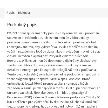
Popis
Diskusia
Podrobný popis
PX7 S3 prinášajú dramatický posun vo výkone zvuku v porovnaní
so svojim predchodcom. Ich 40 mm meniče z biocelulózy
precízne umiestnené v ideálnom uhle k ušiam používateľa boli
redizajnované tak, aby vykresľovali zvuk s menším skreslením,
väčším rozlíšením a lepšou dynamikou – vylepšením prešlo šasi,
cievka, uchytenie aj magnet. Prvýkrát v histórii slúchadiel
Bowers & Wilkins sú meniče doplnené o diskrétny slúchadlový
zosilňovač, ktorý dodáva prehrávanému zvuku výrazne viac
detailov a energie pre čo najrealistickejší zážitok z počúvania.
Tento vysokokvalitný akustický základ je podporený najnovšími
technológiami aptX Adaptive 24/96 a aptX Lossless, ktoré
optimalizujú bezdrôtový prenos zvuku z kompatibilných
zariadení a zaručujú tak najvyššiu možnú kvalitu pri prehrávaní zo
streamovacích služieb ako Qobuz či Tidal. Digital Signal
Processing (DSP) z dielne Bowers & Wilkins podporuje 24-bit / 96
kHz rozlíšenie pre výnimočnú kvalitu zvuku. Slúchadlá umožňujú
tiež pripojenie k zdroju hudby prostredníctvom 3,5 mm jacku a