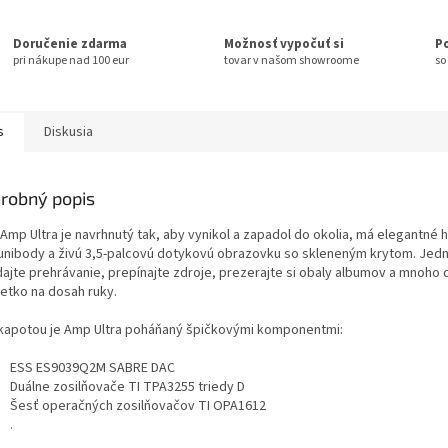
Doručenie zdarma
Možnosť vypočuť si
P
pri nákupe nad 100 eur
tovar v našom showroome
so
s
Diskusia
robný popis
Amp Ultra je navrhnutý tak, aby vynikol a zapadol do okolia, má elegantné h
 unibody a živú 3,5-palcovú dotykovú obrazovku so skleneným krytom. Je
dajte prehrávanie, prepínajte zdroje, prezerajte si obaly albumov a mnoho 
šetko na dosah ruky.
kapotou je Amp Ultra poháňaný špičkovými komponentmi:
ESS ES9039Q2M SABRE DAC
Duálne zosilňovače TI TPA3255 triedy D
Šesť operačných zosilňovačov TI OPA1612
.