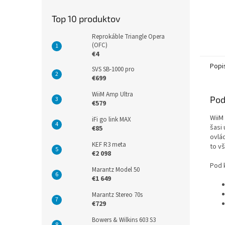
Top 10 produktov
Reprokáble Triangle Opera
(OFC)
€4
Popi
SVS SB-1000 pro
€699
WiiM Amp Ultra
Pod
€579
WiiM 
iFi go link MAX
šasi
€85
ovlá
KEF R3 meta
to v
€2 098
Pod 
Marantz Model 50
€1 649
Marantz Stereo 70s
€729
Bowers & Wilkins 603 S3