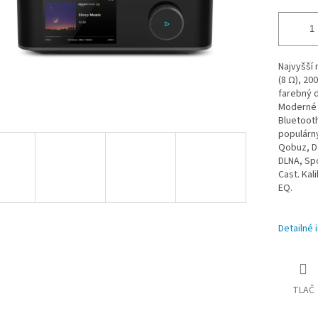
Najvyšší
(8 Ω), 20
farebný d
Moderné 
Bluetooth
populárn
Qobuz, De
DLNA, Spo
Cast. Kal
EQ.
Detailné 
TLAČ