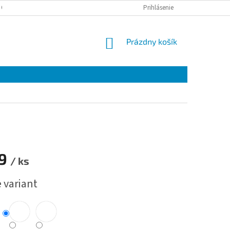
 OSOBNÝCH ÚDAJOV
Prihlásenie
NÁKUPNÝ
Prázdny košík
KOŠÍK
79
/ ks
ová
 variant