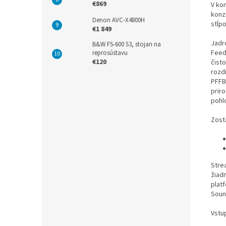
€869
V kom
konz
Denon AVC-X4800H
stĺp
€1 849
Jadr
B&W FS-600 S3, stojan na
Feed
reprosústavu
€120
čist
rozd
PFFB
prir
pohl
Zost
Stre
žiad
plat
Soun
Vstu