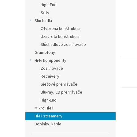
High-End
Sety
Slúchadlá
Otvorená konštrukcia
Uzavretá konštrukcia
Slúchadlové zosilňovače
Gramofóny
Hi-Fi komponenty
Zosilňovače
Receivery
Sieťové prehrávače
Blu-ray, CD prehrávače
High-End
Mikro Hi-Fi
Hi-Fi streamery
Doplnky, káble