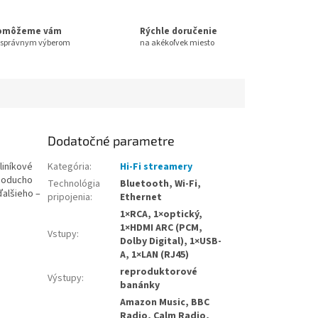
omôžeme vám
Rýchle doručenie
 správnym výberom
na akékoľvek miesto
Dodatočné parametre
liníkové
Kategória
:
Hi-Fi streamery
dnoducho
Technológia
Bluetooth, Wi-Fi,
ďalšieho –
pripojenia
:
Ethernet
1×RCA, 1×optický,
1×HDMI ARC (PCM,
Vstupy
:
Dolby Digital), 1×USB-
A, 1×LAN (RJ45)
reproduktorové
Výstupy
:
banánky
Amazon Music, BBC
Radio, Calm Radio,