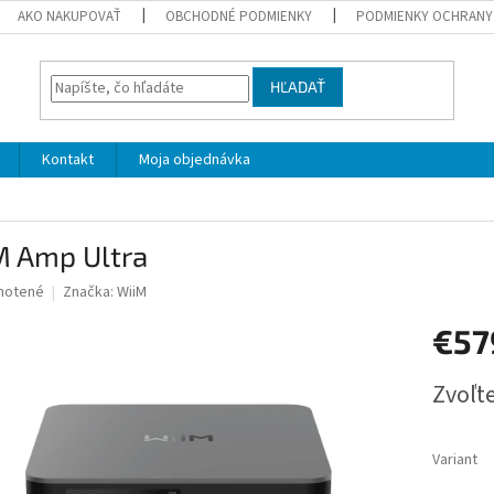
AKO NAKUPOVAŤ
OBCHODNÉ PODMIENKY
PODMIENKY OCHRANY
HĽADAŤ
Kontakt
Moja objednávka
M Amp Ultra
né
notené
Značka:
WiiM
nie
€5
u
Jednotk
Zvoľte
cena:
iek.
Variant