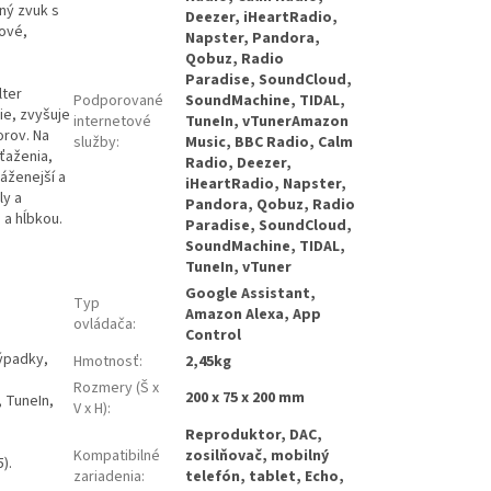
lný zvuk s
Deezer, iHeartRadio,
ové,
Napster, Pandora,
Qobuz, Radio
Paradise, SoundCloud,
lter
Podporované
SoundMachine, TIDAL,
ie, zvyšuje
internetové
TuneIn, vTunerAmazon
orov. Na
služby
:
Music, BBC Radio, Calm
ťaženia,
Radio, Deezer,
áženejší a
iHeartRadio, Napster,
ly a
Pandora, Qobuz, Radio
 a hĺbkou.
Paradise, SoundCloud,
SoundMachine, TIDAL,
TuneIn, vTuner
Google Assistant,
Typ
Amazon Alexa, App
ovládača
:
Control
výpadky,
Hmotnosť
:
2,45kg
Rozmery (Š x
200 x 75 x 200 mm
 TuneIn,
V x H)
:
Reproduktor, DAC,
Kompatibilné
zosilňovač, mobilný
).
zariadenia
:
telefón, tablet, Echo,