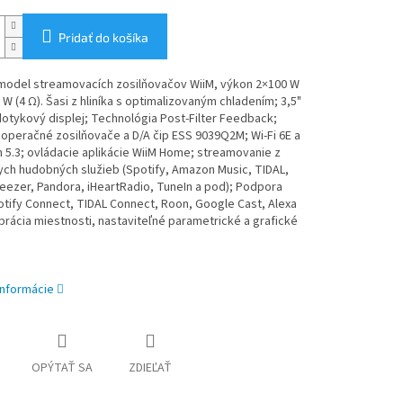
Pridať do košíka
 model streamovacích zosilňovačov WiiM, výkon 2×100 W
0 W (4 Ω). Šasi z hliníka s optimalizovaným chladením; 3,5"
otykový displej; Technológia Post-Filter Feedback;
operačné zosilňovače a D/A čip ESS 9039Q2M; Wi-Fi 6E a
 5.3; ovládacie aplikácie WiiM Home; streamovanie z
ych hudobných služieb (Spotify, Amazon Music, TIDAL,
ezer, Pandora, iHeartRadio, TuneIn a pod); Podpora
tify Connect, TIDAL Connect, Roon, Google Cast, Alexa
ibrácia miestnosti, nastaviteľné parametrické a grafické
informácie
OPÝTAŤ SA
ZDIEĽAŤ