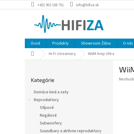
Prejsť
+421 903 106 751
info@hifiza.sk
na
obsah
Úvod
Produkty
Showroom Žilina
O nás
Domov
Hi-Fi streamery
WiiM Amp Ultra
B
Wii
o
Preskočiť
č
Priemer
Neohod
Kategórie
kategórie
n
hodnote
ý
produkt
Domáce kiná a sety
p
je
Reproduktory
0,0
a
z
Stĺpové
n
5
e
Regálové
hviezdič
l
Subwoofery
Soundbary a aktívne reproduktory