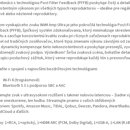
binácii s technológiou Post Filter Feedback (PFFB) poskytuje čistý a detai
istentným výkonom pri všetkých typoch reproduktorov – ideálne pre regál
ové alebo nástenné reproduktory.
om vynikajúceho zvuku WiiM Amp Ultra je jeho pokročilá technológia Post-Fi
back (PFFB), špičkový systém zdokonaľovania, ktorý minimalizuje skreslen
otu a zaisťuje konzistentnú kvalitu zvuku pri rôznych zaťaženiach reprodukt
iel od tradičných zosilňovačov, ktoré trpia zmenami výkonu závislými od za
 dynamicky kompenzuje tieto nekonzistentnosti a poskytuje presnejší, vyv
odzenejší zvukový podpis. Výsledkom? Širšia zvuková scéna, bohatšie detai
cujúci posluchový zážitok, ktorý verne reprodukuje každý tón s presnosťou
aňte v spojení s najnovšími bezdrôtovými technológiami:
Wi-Fi 6 (trojpásmové)
Bluetooth 5.3 s podporou SBC a AAC
amujte zvuk v ultravysokom rozlíšení s takmer nulovou latenciou – žiadne 
ne oneskorenie, len hudba. Streamujte priamo z vašich obľúbených
foriem: Spotify, Amazon Music, TIDAL, Qobuz, Deezer, Pandora, iHeartRadio,
dCloud a ďalších.
py: 1×RCA, 1×optický, 1×HDMI ARC (PCM, Dolby Digital), 1×USB-A, 1×LAN (RJ45