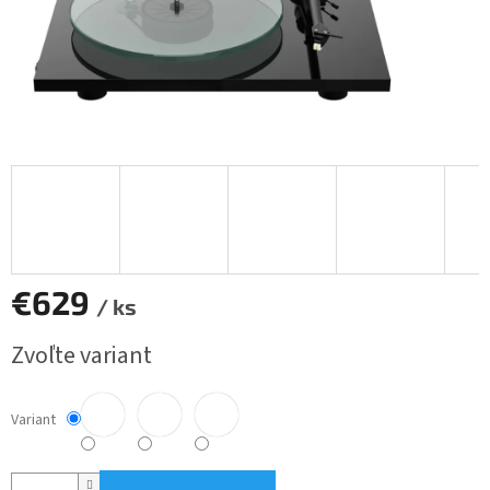
€629
/ ks
Jednotková
Zvoľte variant
cena:
Variant