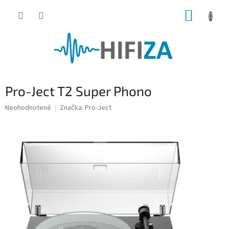
Prejsť
NÁKUP
na
obsah
KOŠÍK
Pro-Ject T2 Super Phono
Priemerné
Neohodnotené
Značka:
Pro-Ject
hodnotenie
produktu
je
0,0
z
5
hviezdičiek.