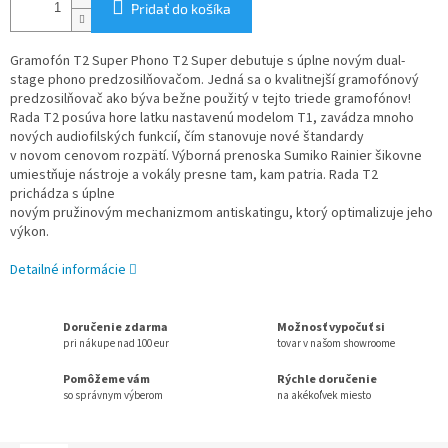
Pridať do košíka
Gramofón T2 Super Phono T2 Super debutuje s úplne novým dual-
stage phono predzosilňovačom. Jedná sa o kvalitnejší gramofónový
predzosilňovač ako býva bežne použitý v tejto triede gramofónov!
Rada T2 posúva hore latku nastavenú modelom T1, zavádza mnoho
nových audiofilských funkcií, čím stanovuje nové štandardy
v novom cenovom rozpätí. Výborná prenoska Sumiko Rainier šikovne
umiestňuje nástroje a vokály presne tam, kam patria. Rada T2
prichádza s úplne
novým pružinovým mechanizmom antiskatingu, ktorý optimalizuje jeho
výkon.
Detailné informácie
Doručenie zdarma
Možnosť vypočuť si
pri nákupe nad 100 eur
tovar v našom showroome
Pomôžeme vám
Rýchle doručenie
so správnym výberom
na akékoľvek miesto