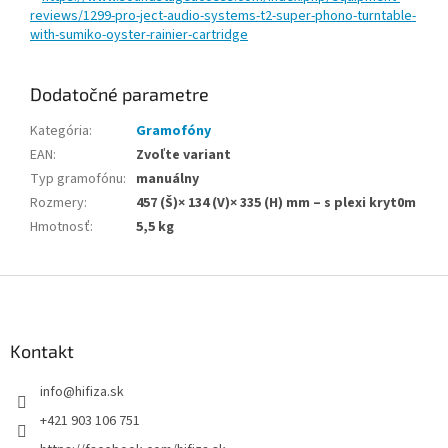
reviews/1299-pro-ject-audio-systems-t2-super-phono-turntable-
with-sumiko-oyster-rainier-cartridge
Dodatočné parametre
Kategória
:
Gramofóny
EAN
:
Zvoľte variant
Typ gramofónu
:
manuálny
Rozmery
:
457 (Š)× 134 (V)× 335 (H) mm – s plexi kryt0m
Hmotnosť
:
5,5 kg
Z
á
p
ä
Kontakt
t
info
@
hifiza.sk
i
e
+421 903 106 751