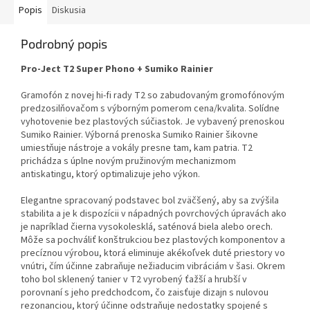
Popis
Diskusia
Podrobný popis
Pro-Ject T2 Super Phono + Sumiko Rainier
Gramofón z novej hi-fi rady T2 so zabudovaným gromofónovým
predzosilňovačom s výborným pomerom cena/kvalita. Solídne
vyhotovenie bez plastových súčiastok. Je vybavený prenoskou
Sumiko Rainier. Výborná prenoska Sumiko Rainier šikovne
umiestňuje nástroje a vokály presne tam, kam patria. T2
prichádza s úplne novým pružinovým mechanizmom
antiskatingu, ktorý optimalizuje jeho výkon.
Elegantne spracovaný podstavec bol zväčšený, aby sa zvýšila
stabilita a je k dispozícii v nápadných povrchových úpravách ako
je napríklad čierna vysokolesklá, saténová biela alebo orech.
Môže sa pochváliť konštrukciou bez plastových komponentov a
precíznou výrobou, ktorá eliminuje akékoľvek duté priestory vo
vnútri, čím účinne zabraňuje nežiaducim vibráciám v šasi. Okrem
toho bol sklenený tanier v T2 vyrobený ťažší a hrubší v
porovnaní s jeho predchodcom, čo zaisťuje dizajn s nulovou
rezonanciou, ktorý účinne odstraňuje nedostatky spojené s