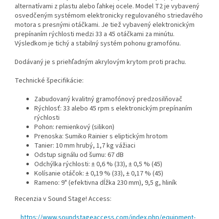
alternatívami z plastu alebo ľahkej ocele. Model T2 je vybavený
osvedčeným systémom elektronicky regulovaného striedavého
motora s presnými otáčkami. Je tiež vybavený elektronickým
prepínaním rýchlosti medzi 33 a 45 otáčkami za minútu.
Výsledkom je tichý a stabilný systém pohonu gramofónu.
Dodávaný je s priehľadným akrylovým krytom proti prachu.
Technické špecifikácie:
Zabudovaný kvalitný gramofónový predzosilňovač
Rýchlosť: 33 alebo 45 rpm s elektronickým prepínaním
rýchlosti
Pohon: remienkový (silikon)
Prenoska: Sumiko Rainier s eliptickým hrotom
Tanier: 10 mm hrubý, 1,7 kg vážiaci
Odstup signálu od šumu: 67 dB
Odchýlka rýchlosti: ± 0,6 % (33), ± 0,5 % (45)
Kolísanie otáčok: ± 0,19 % (33), ± 0,17 % (45)
Rameno: 9" (efektivna dĺžka 230 mm), 9,5 g, hliník
Recenzia v Sound Stage! Access:
https://www.soundstageaccess.com/index.php/equipment-