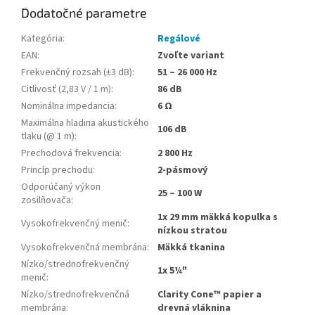
Dodatočné parametre
Kategória
:
Regálové
EAN
:
Zvoľte variant
Frekvenčný rozsah (±3 dB)
:
51 – 26 000 Hz
Citlivosť (2,83 V / 1 m)
:
86 dB
Nominálna impedancia
:
6 Ω
Maximálna hladina akustického
106 dB
tlaku (@ 1 m)
:
Prechodová frekvencia
:
2 800 Hz
Princíp prechodu
:
2-pásmový
Odporúčaný výkon
25 – 100 W
zosilňovača
:
1x 29 mm mäkká kopulka s
Vysokofrekvenčný menič
:
nízkou stratou
Vysokofrekvenčná membrána
:
Mäkká tkanina
Nízko/strednofrekvenčný
1x 5¼"
menič
:
Nízko/strednofrekvenčná
Clarity Cone™ papier a
membrána
:
drevná vláknina