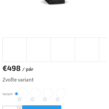
€498
/ pár
Jednotková
Zvoľte variant
cena:
Variant