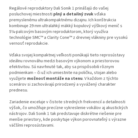
Regálové reproduktory Dali Sonik 1 prinášajú do vašej
posluchovej miestnosti
plný a detailný zvuk
vďaka
premyslenému ultrakompaktnému dizajnu. Ich konštrukcia
kombinuje 29 mm ultralahký mäkký kopulový výškový menič s
5¼-palcovým basovým reproduktorom, ktorý využíva
technológie SMC™ a Clarity Cone™ z drevnej vlákniny pre vysokú
vernosť reprodukcie.
Vďaka svojej kompaktnej veľkosti ponúkajú tieto reprosústavy
ideálnu rovnováhu medzi basovým výkonom a priestorovou
efektivitou. Sú navrhnuté tak, aby sa prispôsobili rôznym
podmienkam – či už ich umiestnite na poličku, stojan alebo
využijete
možnosť montáže na stenu
. V každom z týchto
scenárov si zachovávajú prirodzený a vyvážený charakter
prednesu.
Zariadenie exceluje v čistote stredných frekvencií a detailnosti
výšok, čo umožňuje precízne vykreslenie vokálov aj akustických
nástrojov. Dali Sonik 1 tak predstavuje diskrétne riešenie pre
menšie priestory, kde poskytuje výkon porovnateľný s výrazne
väčšími reprosústavami.