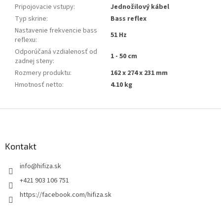
Pripojovacie vstupy
:
Jednožilový kábel
Typ skrine
:
Bass reflex
Nastavenie frekvencie bass
51 Hz
reflexu
:
Odporúčaná vzdialenosť od
1 - 50 cm
zadnej steny
:
Rozmery produktu
:
162 x 274 x 231 mm
Hmotnosť netto
:
4.10 kg
Z
á
p
ä
Kontakt
t
info
@
hifiza.sk
i
e
+421 903 106 751
https://facebook.com/hifiza.sk