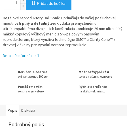
Pridať do košíka
Regálové reproduktory Dali Sonik 1 prinášajú do vašej posluchovej
miestnosti
plný a detailný zvuk
vďaka premyslenému
ultrakompaktnému dizajnu. Ich konštrukcia kombinuje 29 mm ultralahký
mäkký kopulový výškový menič s 5¼-palcovým basovým
reproduktorom, ktorý využíva technológie SMC™ a Clarity Cone™ z
drevnej vlákniny pre vysokú vernosť reprodukcie...
Detailné informácie
Doručenie zdarma
Možnosť vypočuť si
pri nákupe nad 100 eur
tovar v našom showroome
Pomôžeme vám
Rýchle doručenie
so správnym výberom
na akékoľvek miesto
Popis
Diskusia
Podrobný popis