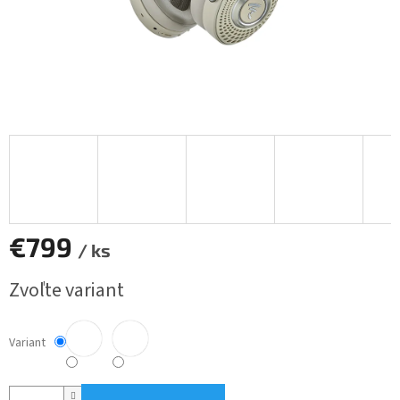
€799
/ ks
Jednotková
Zvoľte variant
cena:
Variant