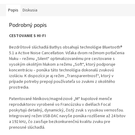
Popis
Diskusia
Podrobný popis
CESTOVANIE S HI-FI
Bezdrôtové slúchadlá Bathys obsahujú technológie Bluetooth®
5.1 a Active Noise Cancellation. Vďaka dvom režimom potlačenia
hluku – režimu „Silent“ optimalizovanému pre cestovanie s
vysokým okolitým hlukom a režimu „Soft“, ktorý podporuje
koncentráciu – ponúka táto technológia dokonalú zvukovú
izoláciu. K dispozícii je aj režim „Transparentnosť“, ktorý v
prípade potreby prepojí používateľa so zvukmi z okolitého
prostredia.
Patentované hliníkovo/magnéziové „M“ kupolové meniče
reproduktorov vyrobené vo Francúzsku v dielňach Focal
poskytujú detailný, dynamický, čistý zvuk s vysokou vernosťou.
Integrovaný režim USB-DAC navyše ponúka rozlíšenie až 24 bitov
a 192 kHz, čo zaisťuje bezkonkurenčnú kvalitu zvuku pre
prenosné slúchadlá.