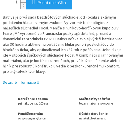
Pridať do košíka
Bathys je prvá sada bezdrôtových slúchadiel od Focalu s aktívnym
potlačením hluku a verným zvukom! Vytvorené technológiou z
najlepších slúchadiel Focal. Meniče s hliníkovo-horčíkovou kupolou v
tvare „M“ vyrobené vo Francúzsku poskytujú detailnú, presnú a
dynamickú reprodukciu zvuku. Bathys vďaka svojej výdrži batérie viac
ako 30 hodín a aktívnemu potláčaniu hluku ponorí poslucháčov do
hlbokého ticha, aby optimalizoval ich zážitok z počúvania. Jeho dizajn
ide v stopách špičkových slúchadiel Focal. V kombinácii s rafinovanými
materiálmi, ako je horčík na strmeňoch, pravá koža na čelenke alebo
hliník pre robustnú konštrukciu vedie k bezkonkurenčnému komfortu
pre akýkoľvek tvar hlavy.
Detailné informácie
Doručenie zdarma
Možnosť vypočuť si
pri nákupe nad 100 eur
tovar v našom showroome
Pomôžeme vám
Rýchle doručenie
so správnym výberom
na akékoľvek miesto