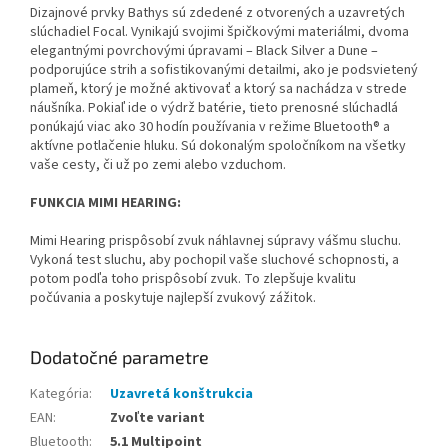
Dizajnové prvky Bathys sú zdedené z otvorených a uzavretých
slúchadiel Focal. Vynikajú svojimi špičkovými materiálmi, dvoma
elegantnými povrchovými úpravami – Black Silver a Dune –
podporujúce strih a sofistikovanými detailmi, ako je podsvietený
plameň, ktorý je možné aktivovať a ktorý sa nachádza v strede
náušníka. Pokiaľ ide o výdrž batérie, tieto prenosné slúchadlá
ponúkajú viac ako 30 hodín používania v režime Bluetooth® a
aktívne potlačenie hluku. Sú dokonalým spoločníkom na všetky
vaše cesty, či už po zemi alebo vzduchom.
FUNKCIA MIMI HEARING:
Mimi Hearing prispôsobí zvuk náhlavnej súpravy vášmu sluchu.
Vykoná test sluchu, aby pochopil vaše sluchové schopnosti, a
potom podľa toho prispôsobí zvuk. To zlepšuje kvalitu
počúvania a poskytuje najlepší zvukový zážitok.
Dodatočné parametre
Kategória
:
Uzavretá konštrukcia
EAN
:
Zvoľte variant
Bluetooth
:
5.1 Multipoint