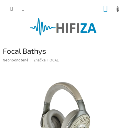
Prejsť
NÁKUP
na
obsah
KOŠÍK
Focal Bathys
Priemerné
Neohodnotené
Značka:
FOCAL
hodnotenie
produktu
je
0,0
z
5
hviezdičiek.