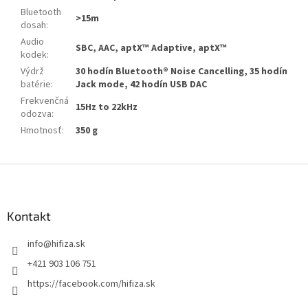
Bluetooth
>15m
dosah
:
Audio
SBC, AAC, aptX™ Adaptive, aptX™
kodek
:
Výdrž
30 hodín Bluetooth® Noise Cancelling, 35 hodín
batérie
:
Jack mode, 42 hodín USB DAC
Frekvenčná
15Hz to 22kHz
odozva
:
Hmotnosť
:
350 g
Z
á
p
ä
Kontakt
t
info
@
hifiza.sk
i
e
+421 903 106 751
https://facebook.com/hifiza.sk