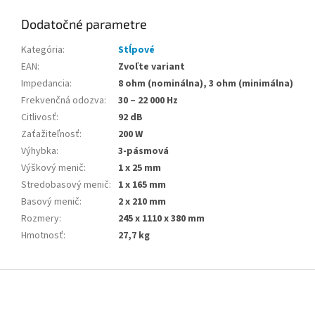
Dodatočné parametre
Kategória
:
Stĺpové
EAN
:
Zvoľte variant
Impedancia
:
8 ohm (nominálna), 3 ohm (minimálna)
Frekvenčná odozva
:
30 – 22 000 Hz
Citlivosť
:
92 dB
Zaťažiteľnosť
:
200 W
Výhybka
:
3-pásmová
Výškový menič
:
1 x 25 mm
Stredobasový menič
:
1 x 165 mm
Basový menič
:
2 x 210 mm
Rozmery
:
245 x 1110 x 380 mm
Hmotnosť
:
27,7 kg
Z
á
p