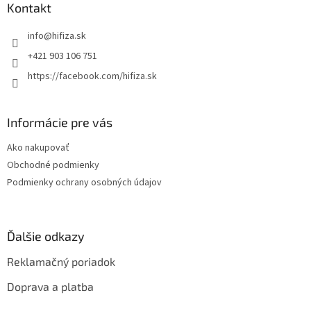
ä
Kontakt
t
info
@
hifiza.sk
i
e
+421 903 106 751
https://facebook.com/hifiza.sk
Informácie pre vás
Ako nakupovať
Obchodné podmienky
Podmienky ochrany osobných údajov
Ďalšie odkazy
Reklamačný poriadok
Doprava a platba