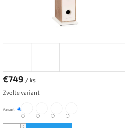
€749
/ ks
Jednotková
Zvoľte variant
cena:
Variant