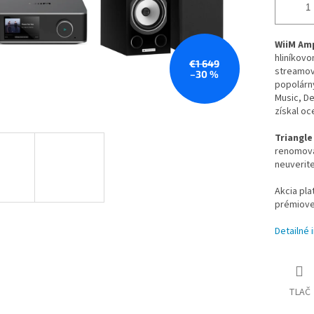
WiiM Am
hliníkov
€1 649
streamov
–30 %
popolárny
Music, De
získal o
Triangle
renomova
neuverit
Akcia pla
prémiovej
Detailné 
TLAČ