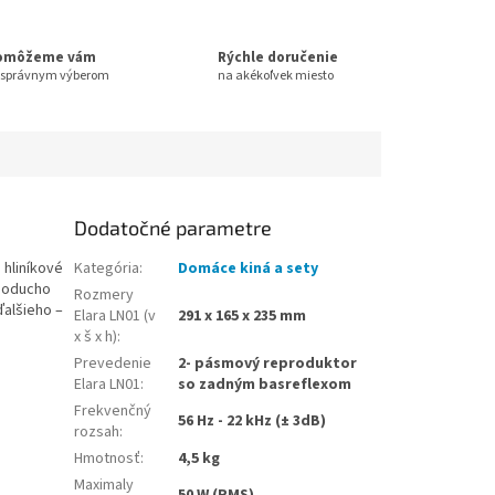
omôžeme vám
Rýchle doručenie
 správnym výberom
na akékoľvek miesto
Dodatočné parametre
 hliníkové
Kategória
:
Domáce kiná a sety
dnoducho
Rozmery
ďalšieho –
Elara LN01 (v
291 x 165 x 235 mm
x š x h)
:
Prevedenie
2- pásmový reproduktor
Elara LN01
:
so zadným basreflexom
Frekvenčný
56 Hz - 22 kHz (± 3dB)
rozsah
:
Hmotnosť
:
4,5 kg
Maximaly
50 W (RMS)