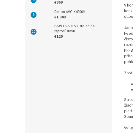
€869
V kom
konz
Denon AVC-X4800H
stĺp
€1 849
B&W FS-600 S3, stojan na
Jadr
reprosústavu
Feed
€120
čist
rozd
PFFB
prir
pohl
Zost
Stre
žiad
plat
Soun
Vstu