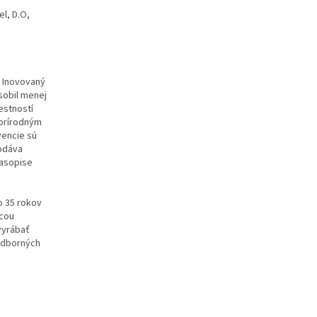
l, D.O,
. Inovovaný
obil menej
estností
 prírodným
vencie sú
odáva
časopise
o 35 rokov
úcou
 vyrábať
odborných