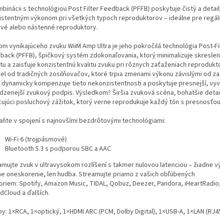
binácii s technológiou Post Filter Feedback (PFFB) poskytuje čistý a detai
istentným výkonom pri všetkých typoch reproduktorov – ideálne pre regál
ové alebo nástenné reproduktory.
om vynikajúceho zvuku WiiM Amp Ultra je jeho pokročilá technológia Post-Fi
back (PFFB), špičkový systém zdokonaľovania, ktorý minimalizuje skreslen
otu a zaisťuje konzistentnú kvalitu zvuku pri rôznych zaťaženiach reprodukt
iel od tradičných zosilňovačov, ktoré trpia zmenami výkonu závislými od za
 dynamicky kompenzuje tieto nekonzistentnosti a poskytuje presnejší, vyv
odzenejší zvukový podpis. Výsledkom? Širšia zvuková scéna, bohatšie detai
cujúci posluchový zážitok, ktorý verne reprodukuje každý tón s presnosťou
aňte v spojení s najnovšími bezdrôtovými technológiami:
Wi-Fi 6 (trojpásmové)
Bluetooth 5.3 s podporou SBC a AAC
amujte zvuk v ultravysokom rozlíšení s takmer nulovou latenciou – žiadne 
ne oneskorenie, len hudba. Streamujte priamo z vašich obľúbených
foriem: Spotify, Amazon Music, TIDAL, Qobuz, Deezer, Pandora, iHeartRadio,
dCloud a ďalších.
py: 1×RCA, 1×optický, 1×HDMI ARC (PCM, Dolby Digital), 1×USB-A, 1×LAN (RJ45