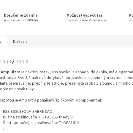
Doručenie zdarma
Možnosť vypočuť si
P
pri nákupe nad 100 eur
tovar v našom showroome
so
s
Diskusia
robný popis
 Amp Ultra
je navrhnutý tak, aby vynikol a zapadol do okolia, má elegantné
 unibody a živú 3,5-palcovú dotykovú obrazovku so skleneným krytom. Je
dajte prehrávanie, prepínajte zdroje, prezerajte si obaly albumov a mnoho 
šetko na dosah ruky.
kapotou je Amp Ultra poháňaný špičkovými komponentmi:
ESS ES9039Q2M SABRE DAC
Duálne zosilňovače TI TPA3255 triedy D
Šesť operačných zosilňovačov TI OPA1612
.