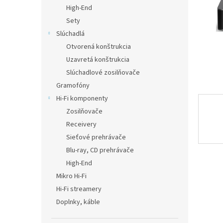
High-End
Sety
Slúchadlá
Otvorená konštrukcia
Uzavretá konštrukcia
Slúchadlové zosilňovače
Gramofóny
Hi-Fi komponenty
Zosilňovače
Receivery
Sieťové prehrávače
Blu-ray, CD prehrávače
High-End
Mikro Hi-Fi
Hi-Fi streamery
Doplnky, káble