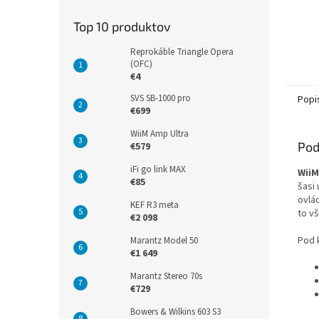
Top 10 produktov
Reprokáble Triangle Opera
(OFC)
€4
SVS SB-1000 pro
Popi
€699
WiiM Amp Ultra
Pod
€579
iFi go link MAX
WiiM
€85
šasi
ovlá
KEF R3 meta
to v
€2 098
Pod 
Marantz Model 50
€1 649
Marantz Stereo 70s
€729
Bowers & Wilkins 603 S3