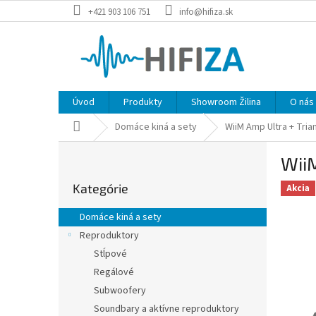
Prejsť
+421 903 106 751
info@hifiza.sk
na
obsah
Úvod
Produkty
Showroom Žilina
O nás
Domov
Domáce kiná a sety
WiiM Amp Ultra + Tria
B
WiiM
o
Preskočiť
č
Kategórie
kategórie
Akcia
n
ý
Domáce kiná a sety
p
Reproduktory
a
Stĺpové
n
e
Regálové
l
Subwoofery
Soundbary a aktívne reproduktory