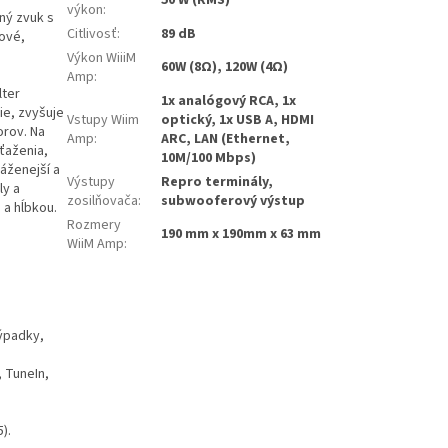
výkon
:
lný zvuk s
Citlivosť
:
89 dB
ové,
Výkon WiiiM
60W (8Ω), 120W (4Ω)
Amp
:
lter
1x analógový RCA, 1x
ie, zvyšuje
Vstupy Wiim
optický, 1x USB A, HDMI
orov. Na
Amp
:
ARC, LAN (Ethernet,
ťaženia,
10M/100 Mbps)
áženejší a
Výstupy
Repro terminály,
ly a
zosilňovača
:
subwooferový výstup
 a hĺbkou.
Rozmery
190 mm x 190mm x 63 mm
WiiM Amp
:
výpadky,
 TuneIn,
).