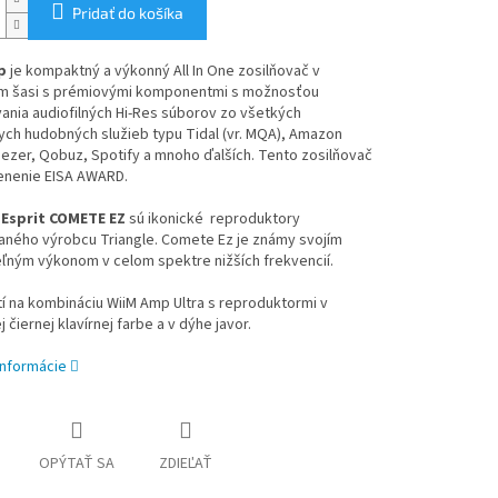
Pridať do košíka
p
je kompaktný a výkonný All In One zosilňovač v
om šasi s prémiovými komponentmi s možnosťou
ania audiofilných Hi-Res súborov zo všetkých
ch hudobných služieb typu Tidal (vr. MQA), Amazon
ezer, Qobuz, Spotify a mnoho ďalších. Tento zosilňovač
cenenie EISA AWARD.
 Esprit COMETE EZ
sú ikonické reproduktory
ného výrobcu Triangle. Comete Ez je známy svojím
eľným výkonom v celom spektre nižších frekvencií.
tí na kombináciu WiiM Amp Ultra s reproduktormi v
 čiernej klavírnej farbe a v dýhe javor.
informácie
OPÝTAŤ SA
ZDIEĽAŤ