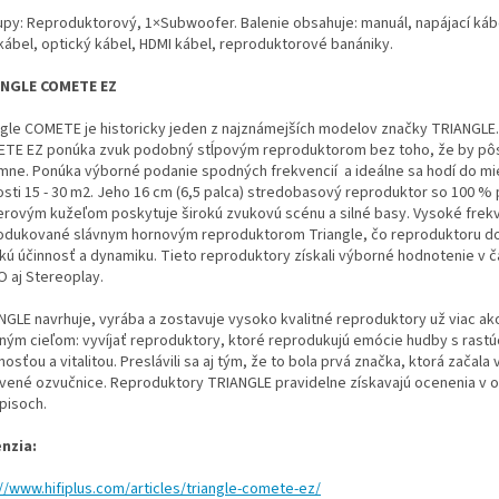
upy: Reproduktorový, 1×Subwoofer. Balenie obsahuje: manuál, napájací kábe
kábel, optický kábel, HDMI kábel, reproduktorové banániky.
NGLE COMETE EZ
ngle COMETE je historicky jeden z najznámejších modelov značky TRIANGLE
TE EZ ponúka zvuk podobný stĺpovým reproduktorom bez toho, že by pôs
mne. Ponúka výborné podanie spodných frekvencií a ideálne sa hodí do mi
osti 15 - 30 m2. Jeho 16 cm (6,5 palca) stredobasový reproduktor so 100 %
erovým kužeľom poskytuje širokú zvukovú scénu a silné basy. Vysoké frek
odukované slávnym hornovým reproduktorom Triangle, čo reproduktoru d
kú účinnosť a dynamiku. Tieto reproduktory získali výborné hodnotenie v 
O aj Stereoplay.
NGLE navrhuje, vyrába a zostavuje vysoko kvalitné reproduktory už viac ak
dným cieľom: vyvíjať reproduktory, ktoré reprodukujú emócie hudby s rast
osťou a vitalitou. Preslávili sa aj tým, že to bola prvá značka, ktorá začala
ivené ozvučnice. Reproduktory TRIANGLE pravidelne získavajú ocenenia v 
pisoch.
nzia:
://www.hifiplus.com/articles/triangle-comete-ez/