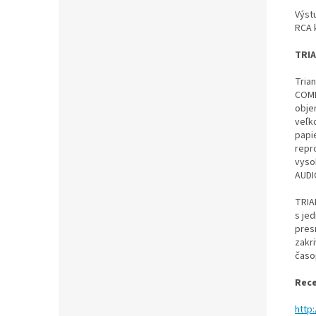
Výst
RCA 
TRIA
Tria
COME
obje
veľk
papi
repr
vyso
AUDI
TRIA
s je
presn
zakr
časo
Rece
http