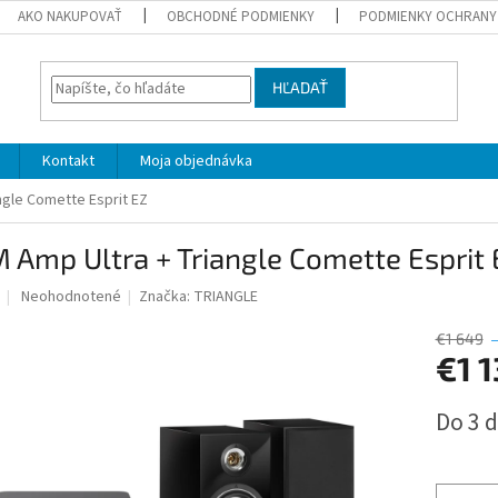
AKO NAKUPOVAŤ
OBCHODNÉ PODMIENKY
PODMIENKY OCHRANY
HĽADAŤ
Kontakt
Moja objednávka
ngle Comette Esprit EZ
 Amp Ultra + Triangle Comette Esprit 
Priemerné
Neohodnotené
Značka:
TRIANGLE
hodnotenie
produktu
€1 649
je
€1 
0,0
z
Jednotk
Do 3 d
5
cena:
hviezdičiek.