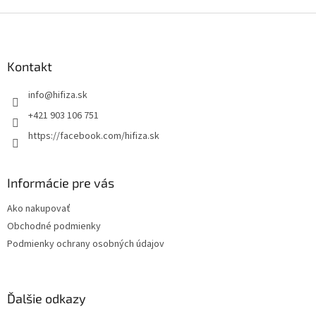
Z
á
p
ä
Kontakt
t
info
@
hifiza.sk
i
e
+421 903 106 751
https://facebook.com/hifiza.sk
Informácie pre vás
Ako nakupovať
Obchodné podmienky
Podmienky ochrany osobných údajov
Ďalšie odkazy