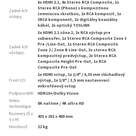
6x HDMI 2.1, 4x Stereo RCA Composite, 1x
Stereo RCA (Phono) s kompozitnou
Zadné A/V
zemniacou skrutkou, 2x RCA kompozit, 1x
vstupy
:
3RCA komponent, 2x digitálny koaxiálny
kábel, 2x optický TOSLINK
3x HDMI 2.1 zóna 2, 2x RCA výstup pre
subwoofer, 1x Stereo RCA Composite Zone 3
Pre-/Line-Out, 1x Stereo RCA Composite
Zadné A/V
Zone 2 / Zone B Line-Out, 3x stereo RCA
výstupy
:
kompozitný predvýstup, 2x Stereo RCA
Composite Height Pre-Out, 1x RCA
Composite Pre-Out
1x HDMI vstup, 1x 1/4" / 6,35 mm slúchadlový
Front I/O
:
výstup, 1x 1/8" / 3,5 mm nastavovací
mikrofónový vstup
Podpora HDR
:
HDR10+/Dolby Vision
Video
8K natívne / 4K ultra HD
technológie
:
Rozmery (Š x
435 x 201 x 480 mm
V x H)
:
Hmotnosť
:
22 kg