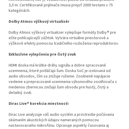
3,5 m. Certifikované prijímače musia prejsť 2000 testami v 75
kategóriách.
Dolby Atmos výškový virtualizér
Dolby Atmos výškový virtualizer vylepšuje formáty Dolby® pre
ešte pohlcujúcejší zážitok. Vytvára virtuálne priestorové a
výškové efekty pomocou tradičného rozloženia reproduktorov.
Exkluzívne vylepšenia pre čistý zvuk
HDMI doska má krátke dráhy signálu a dobre spracované
uzemnenia, ktoré potláčajú šum. Doska SoC je izolovaná od
audio obvodov, čím sa znižuje rušenie. Zosilnené napájacie
vedenie a prepracované uzemnenia výkonového zosilňovača s
medenou zbernicou znižujú šum obvodu pre hustý, čistý a
detailný zvuk.
Dirac Live® korekcia miestnosti
Dirac Live analyzuje váš audio systém a prostredie počúvania
skúmaním akustických údajov nameraných pomocou
nastavovacieho mikrofónu. Opravuje aspekty časovania aj