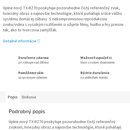
Úplne nový TX-RZ70 poskytuje pozoruhodne čistý referenčný zvuk,
hviezdny obraz a najnovšie technológie, ktoré poháňajú srdce vášho
systému domácej zábavy. S nekompromisnou reprodukciou
zvuku/videa s vysokým rozlíšením si užijete filmy, hudbu a hry presne
tak, ako to tvorcovia zamýšľali.
Detailné informácie
Doručenie zdarma
Možnosť vypočuť si
pri nákupe nad 100 eur
tovar v našom showroome
Pomôžeme vám
Rýchle doručenie
so správnym výberom
na akékoľvek miesto
Popis
Diskusia
Podrobný popis
Úplne nový TX-RZ70 poskytuje pozoruhodne čistý referenčný
zvukom, hviezdny obraz a najnovšie technológie, ktoré poháňajú