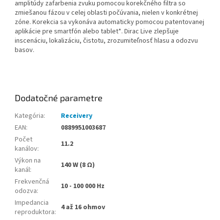
amplitúdy zafarbenia zvuku pomocou korekčného filtra so
zmiešanou fázou v celej oblasti počúvania, nielen v konkrétnej
zóne. Korekcia sa vykonáva automaticky pomocou patentovanej
aplikácie pre smartfón alebo tablet*. Dirac Live zlepšuje
inscenáciu, lokalizáciu, čistotu, zrozumiteľnosť hlasu a odozvu
basov.
Dodatočné parametre
Kategória
:
Receivery
EAN
:
0889951003687
Počet
11.2
kanálov
:
Výkon na
140 W (8 Ω)
kanál
:
Frekvenčná
10 - 100 000 Hz
odozva
:
Impedancia
4 až 16 ohmov
reproduktora
: