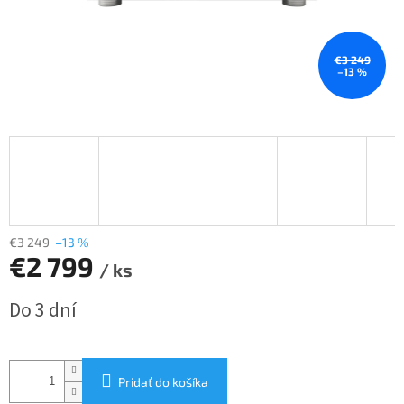
€3 249
–13 %
€3 249
–13 %
€2 799
/ ks
Jednotková
Do 3 dní
cena:
Pridať do košíka