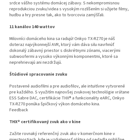
srdce vášho systému domácej zábavy. S nekompromisnou
reprodukciou zvuku/videa s vysokým rozlíšením si užijete filmy,
hudbu a hry presne tak, ako to tvorcovia zamýšľali.
11 kanálov 140 wattov
Milovníci domáceho kina sa radujú! Onkyo TX-RZ70 je náš
doteraz najvýkonnejší AVR, ktorý vám dáva silu navrhnúť
dokonalý zábavný priestor s diskrétnymi zónami, viacerými
subwoofermi a vysoko výkonnými komponentmi, ktoré sa
neprehrievajú ani nezdržujú.
Štúdiové spracovanie zvuku
Postavené audiofilmi a pre audiofilov, ale intuitívne vytvorené
pre každého. S využitím najnovšej zvukovej technológie vrátane
ESS Sabre DAC, certifikácie THX® a funkcionality eARC, Onkyo
TX-RZ70 ponúka špičkový výkon domáceho kina.
Feedback
T
HX® certifikovaný zvuk ako v kine
Zažite rovnaký referenčný zvuk ako v komerčnom kine v
miestnostiach, kde je vzdialenosť plátna od sedadla približne