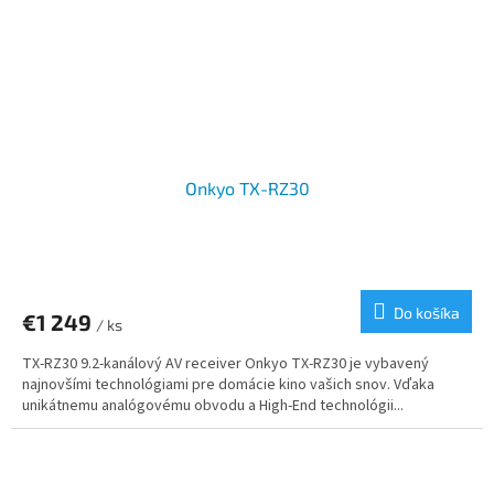
Onkyo TX-RZ30
Do košíka
€1 249
/ ks
TX-RZ30 9.2-kanálový AV receiver Onkyo TX-RZ30 je vybavený
najnovšími technológiami pre domácie kino vašich snov. Vďaka
unikátnemu analógovému obvodu a High-End technológii...