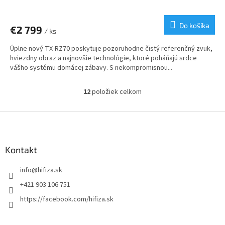
Do košíka
€2 799
/ ks
Úplne nový TX-RZ70 poskytuje pozoruhodne čistý referenčný zvuk,
hviezdny obraz a najnovšie technológie, ktoré poháňajú srdce
vášho systému domácej zábavy. S nekompromisnou...
12
položiek celkom
O
v
l
Z
á
á
d
p
a
ä
Kontakt
c
t
i
info
@
hifiza.sk
i
e
p
e
+421 903 106 751
r
https://facebook.com/hifiza.sk
v
k
y