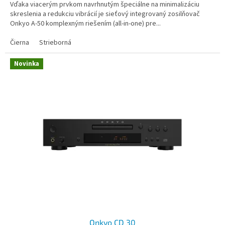
Vďaka viacerým prvkom navrhnutým špeciálne na minimalizáciu
skreslenia a redukciu vibrácií je sieťový integrovaný zosilňovač
Onkyo A-50 komplexným riešením (all-in-one) pre...
Čierna
Strieborná
Novinka
Onkyo CD 30