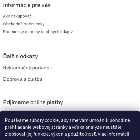
v
Informácie pre vás
ý
p
Ako nakupovať
i
Obchodné podmienky
s
Podmienky ochrany osobných údajov
u
Ďalšie odkazy
Reklamačný poriadok
Doprava a platba
Prijímame online platby
Používame súbory cookie, aby sme vám umožnili pohodlné
prehliadanie webovej stránky a vďaka analýze neustále
zlepšovali jej funkcie, výkon a použiteľnosť.
Viac informácií