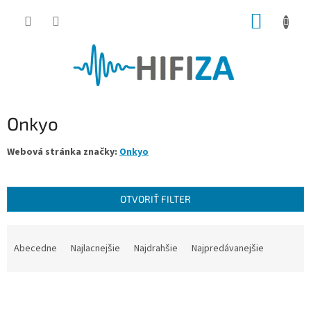
Prejsť
NÁKUP
na
obsah
KOŠÍK
Onkyo
Webová stránka značky:
Onkyo
OTVORIŤ FILTER
R
a
Abecedne
Najlacnejšie
Najdrahšie
Najpredávanejšie
d
e
V
n
ý
i