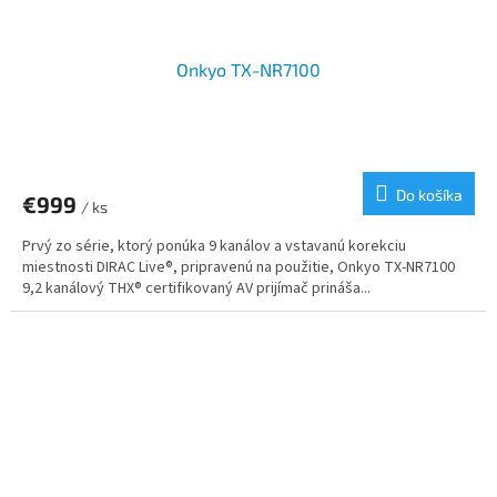
Onkyo TX-NR7100
Do košíka
€999
/ ks
Prvý zo série, ktorý ponúka 9 kanálov a vstavanú korekciu
miestnosti DIRAC Live®, pripravenú na použitie, Onkyo TX-NR7100
9,2 kanálový THX® certifikovaný AV prijímač prináša...