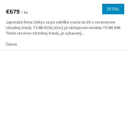
DETAIL
€679
/ ks
Japonská firma Onkyo sa po odmlke vracia na trh s receiverom
strednej triedy TX-NR 6100, ktorý je nástupcom modelu TX-NR 696.
Tento receive rstrednej triedy, je vybavený...
Čierna