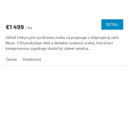
DETAIL
€1 499
/ ks
Vášeň Onkyo pre vycibrenie zvuku sa prejavuje v inšpirujúcej sérii
Muse. Y-50 poskytuje silnú a detailnú zvukovú scénu, ktorá bez
kompromisov vyjadruje skutočný zámer umelca....
Čierna
Strieborná