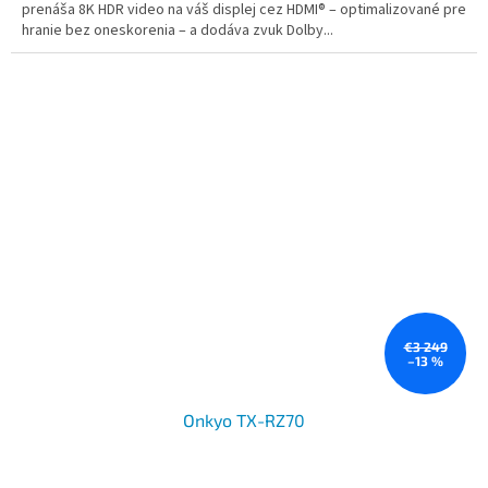
prenáša 8K HDR video na váš displej cez HDMI® – optimalizované pre
hranie bez oneskorenia – a dodáva zvuk Dolby...
€3 249
–13 %
Onkyo TX-RZ70