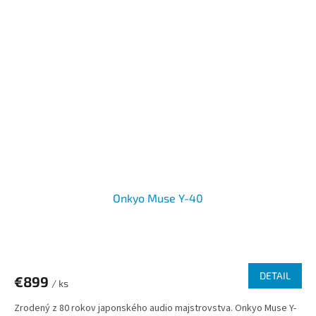
Onkyo Muse Y-40
DETAIL
€899
/ ks
Zrodený z 80 rokov japonského audio majstrovstva. Onkyo Muse Y-