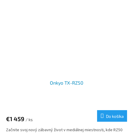
Onkyo TX-RZ50
Do košíka
€1 459
/ ks
Začnite svoj nový zábavný život v mediálnej miestnosti, kde RZ50