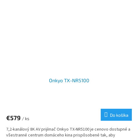
Onkyo TX-NR5100
Do košíka
€579
/ ks
7,2-kanálový 8K AV prijímač Onkyo TX-NR5100 je cenovo dostupné a
všestranné centrum domáceho kina prispôsobené tak, aby