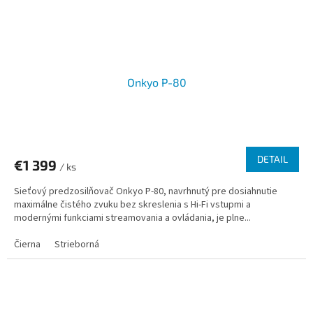
Onkyo P-80
DETAIL
€1 399
/ ks
Sieťový predzosilňovač Onkyo P-80, navrhnutý pre dosiahnutie
maximálne čistého zvuku bez skreslenia s Hi-Fi vstupmi a
modernými funkciami streamovania a ovládania, je plne...
Čierna
Strieborná