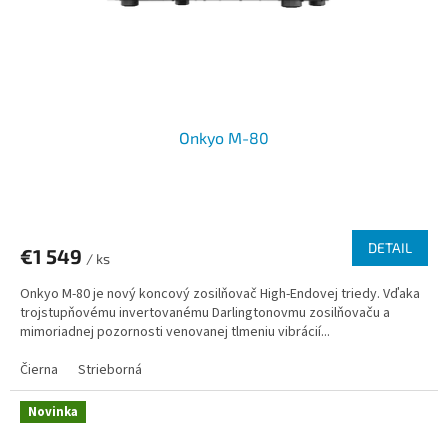
Onkyo M-80
DETAIL
€1 549
/ ks
Onkyo M-80 je nový koncový zosilňovač High-Endovej triedy. Vďaka
trojstupňovému invertovanému Darlingtonovmu zosilňovaču a
mimoriadnej pozornosti venovanej tlmeniu vibrácií...
Čierna
Strieborná
Novinka