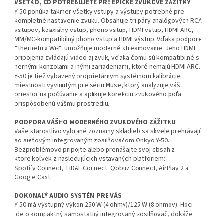
VŠETKO, ČO POTREBUJETE PRE EPICKÉ ZVUKOVÉ ZÁŽITKY
Y-50 ponúka takmer všetky vstupy a výstupy potrebné pre
kompletné nastavenie zvuku. Obsahuje tri páry analógových RCA
vstupov, koaxiálny vstup, phono vstup, HDMI vstup, HDMI ARC,
MM/MC-kompatibilný phono vstup a HDMI výstup. Vďaka podpore
Ethernetu a Wi-Fi umožňuje moderné streamovanie. Jeho HDMI
pripojenia zvládajú video aj zvuk, vďaka čomu sú kompatibilné s
hernými konzolami a inými zariadeniami, ktoré nemajú HDMI ARC.
Y-50 je tiež vybavený proprietárnym systémom kalibrácie
miestnosti vyvinutým pre sériu Muse, ktorý analyzuje váš
priestor na počúvanie a aplikuje korekciu zvukového poľa
prispôsobenú vášmu prostrediu.
PODPORA VÁŠHO MODERNÉHO ZVUKOVÉHO ZÁŽITKU
Vaše starostlivo vybrané zoznamy skladieb sa skvele prehrávajú
so sieťovým integrovaným zosilňovačom Onkyo Y-50.
Bezproblémovo pripojte alebo prenášajte svoj obsah z
ktorejkoľvek z nasledujúcich vstavaných platforiem:
Spotify Connect, TIDAL Connect, Qobuz Connect, AirPlay 2 a
Google Cast.
DOKONALÝ AUDIO SYSTÉM PRE VÁS
Y-50 má výstupný výkon 250 W (4 ohmy)/125 W (8 ohmov). Hoci
ide o kompaktný samostatný integrovaný zosilňovač, dokáže