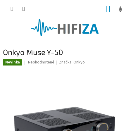
Prejsť
NÁKUP
na
obsah
KOŠÍK
Onkyo Muse Y-50
Priemerné
Neohodnotené
Značka:
Onkyo
Novinka
hodnotenie
produktu
je
0,0
z
5
hviezdičiek.