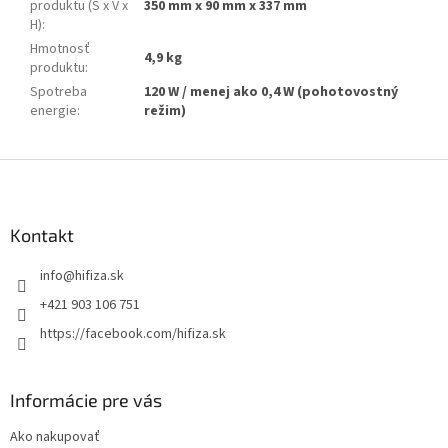
produktu (Š x V x
350 mm x 90 mm x 337 mm
H)
:
Hmotnosť
4,9 kg
produktu
:
Spotreba
120 W / menej ako 0,4 W (pohotovostný
energie
:
režim)
Z
á
p
ä
Kontakt
t
info
@
hifiza.sk
i
e
+421 903 106 751
https://facebook.com/hifiza.sk
Informácie pre vás
Ako nakupovať