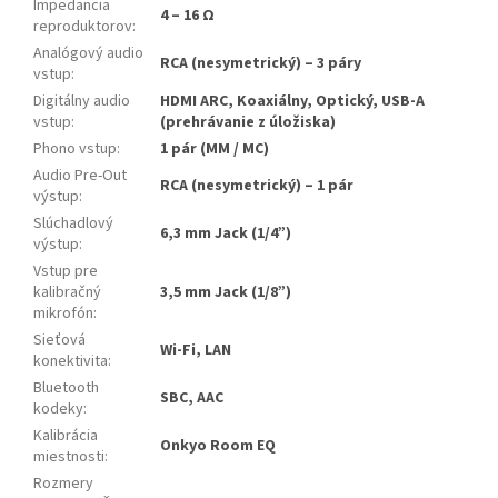
Impedancia
4 – 16 Ω
reproduktorov
:
Analógový audio
RCA (nesymetrický) – 3 páry
vstup
:
Digitálny audio
HDMI ARC, Koaxiálny, Optický, USB-A
vstup
:
(prehrávanie z úložiska)
Phono vstup
:
1 pár (MM / MC)
Audio Pre-Out
RCA (nesymetrický) – 1 pár
výstup
:
Slúchadlový
6,3 mm Jack (1/4”)
výstup
:
Vstup pre
kalibračný
3,5 mm Jack (1/8”)
mikrofón
:
Sieťová
Wi-Fi, LAN
konektivita
:
Bluetooth
SBC, AAC
kodeky
:
Kalibrácia
Onkyo Room EQ
miestnosti
:
Rozmery