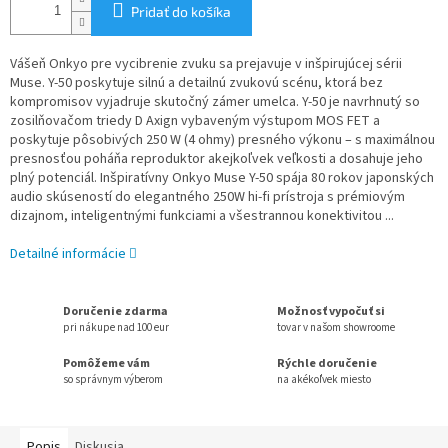
Pridať do košíka
Vášeň Onkyo pre vycibrenie zvuku sa prejavuje v inšpirujúcej sérii
Muse. Y-50 poskytuje silnú a detailnú zvukovú scénu, ktorá bez
kompromisov vyjadruje skutočný zámer umelca. Y-50 je navrhnutý so
zosilňovačom triedy D Axign vybaveným výstupom MOS FET a
poskytuje pôsobivých 250 W (4 ohmy) presného výkonu – s maximálnou
presnosťou poháňa reproduktor akejkoľvek veľkosti a dosahuje jeho
plný potenciál. Inšpiratívny Onkyo Muse Y-50 spája 80 rokov japonských
audio skúseností do elegantného 250W hi-fi prístroja s prémiovým
dizajnom, inteligentnými funkciami a všestrannou konektivitou ...
Detailné informácie
Doručenie zdarma
Možnosť vypočuť si
pri nákupe nad 100 eur
tovar v našom showroome
Pomôžeme vám
Rýchle doručenie
so správnym výberom
na akékoľvek miesto
Popis
Diskusia