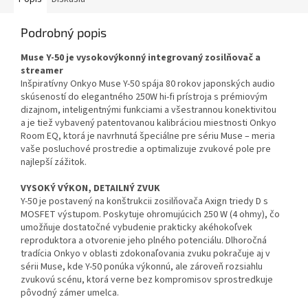
Podrobný popis
Muse Y-50 je vysokovýkonný integrovaný zosilňovač a
streamer
Inšpiratívny Onkyo Muse Y-50 spája 80 rokov japonských audio
skúseností do elegantného 250W hi-fi prístroja s prémiovým
dizajnom, inteligentnými funkciami a všestrannou konektivitou
a je tiež vybavený patentovanou kalibráciou miestnosti Onkyo
Room EQ, ktorá je navrhnutá špeciálne pre sériu Muse – meria
vaše posluchové prostredie a optimalizuje zvukové pole pre
najlepší zážitok.
VYSOKÝ VÝKON, DETAILNÝ ZVUK
Y-50 je postavený na konštrukcii zosilňovača Axign triedy D s
MOSFET výstupom. Poskytuje ohromujúcich 250 W (4 ohmy), čo
umožňuje dostatočné vybudenie prakticky akéhokoľvek
reproduktora a otvorenie jeho plného potenciálu. Dlhoročná
tradícia Onkyo v oblasti zdokonaľovania zvuku pokračuje aj v
sérii Muse, kde Y-50 ponúka výkonnú, ale zároveň rozsiahlu
zvukovú scénu, ktorá verne bez kompromisov sprostredkuje
pôvodný zámer umelca.