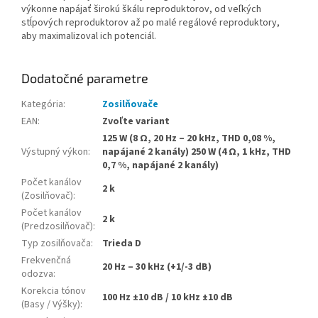
výkonne napájať širokú škálu reproduktorov, od veľkých
stĺpových reproduktorov až po malé regálové reproduktory,
aby maximalizoval ich potenciál.
Dodatočné parametre
Kategória
:
Zosilňovače
EAN
:
Zvoľte variant
125 W (8 Ω, 20 Hz – 20 kHz, THD 0,08 %,
Výstupný výkon
:
napájané 2 kanály) 250 W (4 Ω, 1 kHz, THD
0,7 %, napájané 2 kanály)
Počet kanálov
2 k
(Zosilňovač)
:
Počet kanálov
2 k
(Predzosilňovač)
:
Typ zosilňovača
:
Trieda D
Frekvenčná
20 Hz – 30 kHz (+1/-3 dB)
odozva
:
Korekcia tónov
100 Hz ±10 dB / 10 kHz ±10 dB
(Basy / Výšky)
: