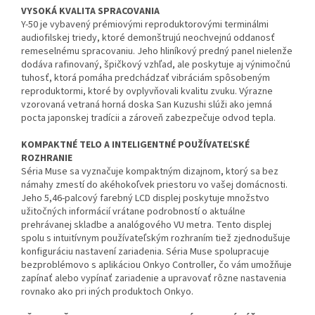
VYSOKÁ KVALITA SPRACOVANIA
Y-50 je vybavený prémiovými reproduktorovými terminálmi
audiofilskej triedy, ktoré demonštrujú neochvejnú oddanosť
remeselnému spracovaniu. Jeho hliníkový predný panel nielenže
dodáva rafinovaný, špičkový vzhľad, ale poskytuje aj výnimočnú
tuhosť, ktorá pomáha predchádzať vibráciám spôsobeným
reproduktormi, ktoré by ovplyvňovali kvalitu zvuku. Výrazne
vzorovaná vetraná horná doska San Kuzushi slúži ako jemná
pocta japonskej tradícii a zároveň zabezpečuje odvod tepla.
KOMPAKTNÉ TELO A INTELIGENTNÉ POUŽÍVATEĽSKÉ
ROZHRANIE
Séria Muse sa vyznačuje kompaktným dizajnom, ktorý sa bez
námahy zmestí do akéhokoľvek priestoru vo vašej domácnosti.
Jeho 5,46-palcový farebný LCD displej poskytuje množstvo
užitočných informácií vrátane podrobností o aktuálne
prehrávanej skladbe a analógového VU metra. Tento displej
spolu s intuitívnym používateľským rozhraním tiež zjednodušuje
konfiguráciu nastavení zariadenia. Séria Muse spolupracuje
bezproblémovo s aplikáciou Onkyo Controller, čo vám umožňuje
zapínať alebo vypínať zariadenie a upravovať rôzne nastavenia
rovnako ako pri iných produktoch Onkyo.