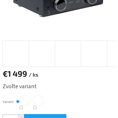
€1 499
/ ks
Jednotková
Zvoľte variant
cena:
Variant