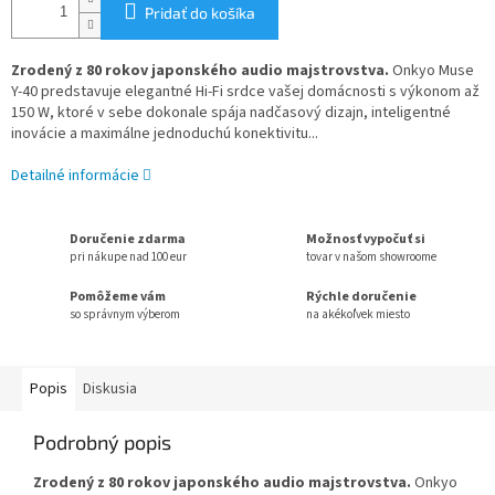
Pridať do košíka
Zrodený z 80 rokov japonského audio majstrovstva.
Onkyo Muse
Y-40 predstavuje elegantné Hi-Fi srdce vašej domácnosti s výkonom až
150 W, ktoré v sebe dokonale spája nadčasový dizajn, inteligentné
inovácie a maximálne jednoduchú konektivitu...
Detailné informácie
Doručenie zdarma
Možnosť vypočuť si
pri nákupe nad 100 eur
tovar v našom showroome
Pomôžeme vám
Rýchle doručenie
so správnym výberom
na akékoľvek miesto
Popis
Diskusia
Podrobný popis
Zrodený z 80 rokov japonského audio majstrovstva.
Onkyo