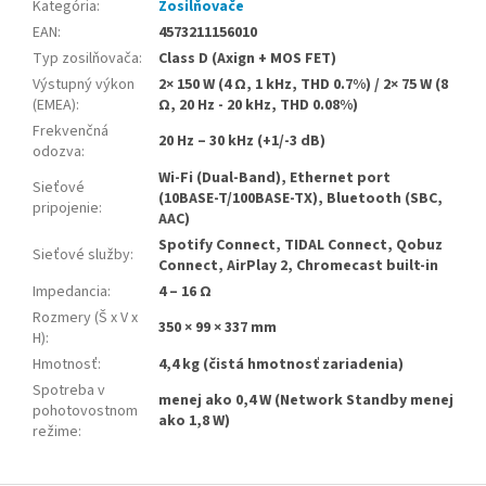
Kategória
:
Zosilňovače
EAN
:
4573211156010
Typ zosilňovača
:
Class D (Axign + MOS FET)
Výstupný výkon
2× 150 W (4 Ω, 1 kHz, THD 0.7%) / 2× 75 W (8
(EMEA)
:
Ω, 20 Hz - 20 kHz, THD 0.08%)
Frekvenčná
20 Hz – 30 kHz (+1/-3 dB)
odozva
:
Wi-Fi (Dual-Band), Ethernet port
Sieťové
(10BASE-T/100BASE-TX), Bluetooth (SBC,
pripojenie
:
AAC)
Spotify Connect, TIDAL Connect, Qobuz
Sieťové služby
:
Connect, AirPlay 2, Chromecast built-in
Impedancia
:
4 – 16 Ω
Rozmery (Š x V x
350 × 99 × 337 mm
H)
:
Hmotnosť
:
4,4 kg (čistá hmotnosť zariadenia)
Spotreba v
menej ako 0,4 W (Network Standby menej
pohotovostnom
ako 1,8 W)
režime
: