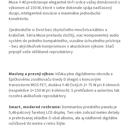
Muse Y-40 predstavuje elegantné Hi-Fi srdce vašej domácnosti s
výkonom až 150 W, ktoré v sebe dokonale spája nadčasový
dizajn, inteligentné inovácie a maximálne jednoduchú
konektivitu.
Zjednodušte si život bez zbytočného množstva káblov a
krabičiek. Séria Muse pretavila zložitý, viac-komponentný audio
systém do jedného kompaktného, vizuálne úchvatného prístroja
– bez akýchkoľvek kompromisov v akustickom výkone. Stačí
pripojiť vaše obľúbené reproduktory.
Masívny a presný výkon:
Vďaka plne digitálnemu obvodu a
špičkovému zosilňovaču triedy D (Axign) s koncovými
tranzistormi MOS FET, dodáva Y-40 čistých 2× 75 W pri 8 ohmoch
(respektíve 2× 150 W pri 4 ohmoch). S prehľadom a autoritou tak
rozohrá akékoľvek reproduktory.
Smart, moderné rozhranie:
Dominantou predného panelu je
5,46-palcový farebný LCD displej. Ten vám zobrazí nielen detaily
o prehrávanej skladbe či obal albumu, ale aj nádherné digitálne
ručičkové VU metre v retro štýle.