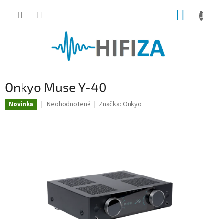
Prejsť
NÁKUP
na
obsah
KOŠÍK
Onkyo Muse Y-40
Priemerné
Neohodnotené
Značka:
Onkyo
Novinka
hodnotenie
produktu
je
0,0
z
5
hviezdičiek.