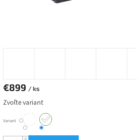
€899
/ ks
Jednotková
Zvoľte variant
cena:
Variant