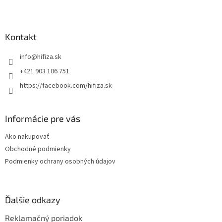
Z
á
p
ä
Kontakt
t
info
@
hifiza.sk
i
e
+421 903 106 751
https://facebook.com/hifiza.sk
Informácie pre vás
Ako nakupovať
Obchodné podmienky
Podmienky ochrany osobných údajov
Ďalšie odkazy
Reklamačný poriadok