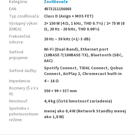
Kategória
:
Zosilňovače
EAN
:
4573211156003
Typ zosilňovača
:
Class D (Axign + MOS FET)
Výstupný výkon
2× 150 W (4 Ω, 1 kHz, THD 0.7%) / 2× 75 W (8
(EMEA)
:
Ω, 20 Hz - 20 kHz, THD 0.08%)
Frekvenčná
20 Hz – 30 kHz (+1/-3 dB)
odozva
:
Wi-Fi (Dual-Band), Ethernet port
Sieťové
(10BASE-T/100BASE-TX), Bluetooth (SBC,
pripojenie
:
AAC)
Spotify Connect, TIDAL Connect, Qobuz
Sieťové služby
:
Connect, AirPlay 2, Chromecast built-in
Impedancia
:
4 – 16 Ω
Rozmery (Š x V x
350 × 99 × 337 mm
H)
:
Hmotnosť
:
4,4 kg (čistá hmotnosť zariadenia)
Spotreba v
menej ako 0,4 W (Network Standby menej
pohotovostnom
ako 1,8 W)
režime
: