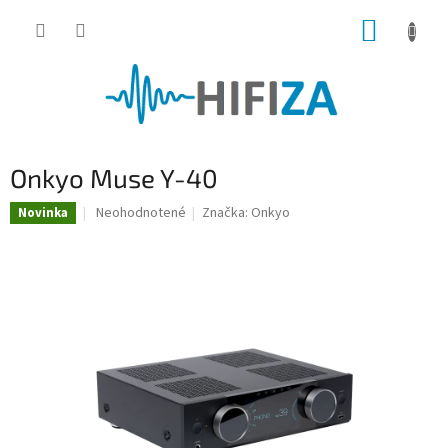
Prejsť
NÁKUP
na
obsah
KOŠÍK
Onkyo Muse Y-40
Priemerné
Neohodnotené
Značka:
Onkyo
Novinka
hodnotenie
produktu
je
0,0
z
5
hviezdičiek.