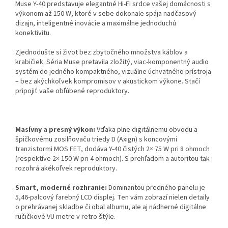
Muse Y-40 predstavuje elegantné Hi-Fi srdce vašej domácnosti s
výkonom až 150 W, ktoré v sebe dokonale spája nadčasový
dizajn, inteligentné inovácie a maximálne jednoduchú
konektivitu.
Zjednodušte si život bez zbytočného množstva káblov a
krabičiek. Séria Muse pretavila zložitý, viac-komponentný audio
systém do jedného kompaktného, vizuálne úchvatného prístroja
– bez akýchkoľvek kompromisov v akustickom výkone. Stačí
pripojiť vaše obľúbené reproduktory.
Masívny a presný výkon:
Vďaka plne digitálnemu obvodu a
špičkovému zosilňovaču triedy D (Axign) s koncovými
tranzistormi MOS FET, dodáva Y-40 čistých 2× 75 W pri 8 ohmoch
(respektíve 2× 150 W pri 4 ohmoch). S prehľadom a autoritou tak
rozohrá akékoľvek reproduktory.
Smart, moderné rozhranie:
Dominantou predného panelu je
5,46-palcový farebný LCD displej. Ten vám zobrazí nielen detaily
o prehrávanej skladbe či obal albumu, ale aj nádherné digitálne
ručičkové VU metre v retro štýle.