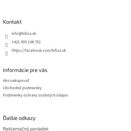
Z
á
p
ä
Kontakt
t
info
@
hifiza.sk
i
e
+421 903 106 751
https://facebook.com/hifiza.sk
Informácie pre vás
Ako nakupovať
Obchodné podmienky
Podmienky ochrany osobných údajov
Ďalšie odkazy
Reklamačný poriadok