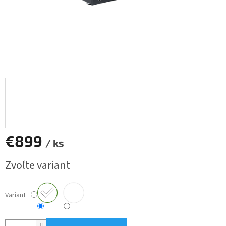
€899
/ ks
Jednotková
Zvoľte variant
cena:
Variant