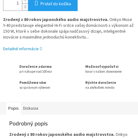
Pridať do košíka
Zrodený z 80 rokov japonského audio majstrovstva.
Onkyo Muse
Y-40 predstavuje elegantné Hi-Fi srdce vašej domácnosti s výkonom až
150 W, ktoré v sebe dokonale spája nadčasový dizajn, inteligentné
inovácie a maximálne jednoduchú konektivitu...
Detailné informácie
Doručenie zdarma
Možnosť vypočuť si
pri nákupe nad 100 eur
tovar v našom showroome
Pomôžeme vám
Rýchle doručenie
so správnym výberom
na akékoľvek miesto
Popis
Diskusia
Podrobný popis
Zrodený z 80 rokov japonského audio majstrovstva.
Onkyo