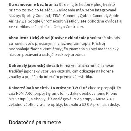
Streamovanie bez hraníc:
Streamujte hudbu v plnej kvalite
priamo zo svojho telefónu. Zariadenie má v sebe integrované
služby: Spotify Connect, TIDAL Connect, Qobuz Connect, Apple
AirPlay 2 a Google Chromecast. Všetko viete pohodlne ovládať aj
cez dedikovanú aplikáciu Onkyo Controller.
Absolútne tichý chod (Pasívne chladenie):
Vnútorné obvody
sú navrhnuté s precíznym manažmentom tepla. Prístroj
neobsahuje žiadne ventilátory, čo znamená nulový mechanický
hluk pri počúvaní a čistejší zvukový prednes.
Dokonalý japonský detail:
Horná ventilačná mriežka nesie
tradičný japonský vzor San Kuzushi, čím odkazuje na korene
značky a prináša do interiéru prémiovú estetiku.
Univerzálna konektivita vrátane TV:
Či už chcete prepojiť TV
cez HDMI ARC, pripojiť gramofón (vďaka dedikovanému Phono
MM vstupu), alebo využiť analógové RCA vstupy – Muse Y-40
zvládne všetko vrátane optiky, koaxiálu a USB-A pre flash disky.
Dodatočné parametre