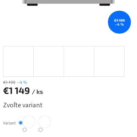
€1 199
–4 %
€1 199
–4 %
€1 149
/ ks
Jednotková
Zvoľte variant
cena:
Variant