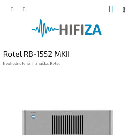
Prejsť
NÁKUP
na
obsah
KOŠÍK
Rotel RB-1552 MKII
Priemerné
Neohodnotené
Značka:
Rotel
hodnotenie
produktu
je
0,0
z
5
hviezdičiek.