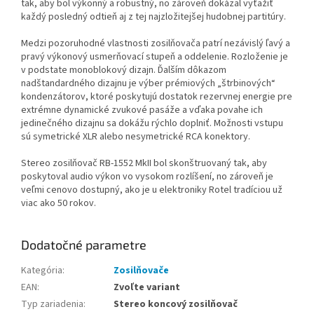
tak, aby bol výkonný a robustný, no zároveň dokázal vyťažiť
každý posledný odtieň aj z tej najzložitejšej hudobnej partitúry.
Medzi pozoruhodné vlastnosti zosilňovača patrí nezávislý ľavý a
pravý výkonový usmerňovací stupeň a oddelenie. Rozloženie je
v podstate monoblokový dizajn. Ďalším dôkazom
nadštandardného dizajnu je výber prémiových „štrbinových“
kondenzátorov, ktoré poskytujú dostatok rezervnej energie pre
extrémne dynamické zvukové pasáže a vďaka povahe ich
jedinečného dizajnu sa dokážu rýchlo doplniť. Možnosti vstupu
sú symetrické XLR alebo nesymetrické RCA konektory.
Stereo zosilňovač RB-1552 MkII bol skonštruovaný tak, aby
poskytoval audio výkon vo vysokom rozlíšení, no zároveň je
veľmi cenovo dostupný, ako je u elektroniky Rotel tradíciou už
viac ako 50 rokov.
Dodatočné parametre
Kategória
:
Zosilňovače
EAN
:
Zvoľte variant
Typ zariadenia
:
Stereo koncový zosilňovač