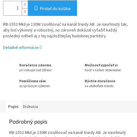
Pridať do košíka
RB-1552 MkII je 130W zosilňovač na kanál triedy AB. Je navrhnutý tak,
aby bol výkonný a robustný, no zároveň dokázal vyťažiť každý
posledný odtieň aj z tej najzložitejšej hudobnej partitúry.
Detailné informácie
Doručenie zdarma
Možnosť vypočuť si
pri nákupe nad 100 eur
tovar v našom showroome
Pomôžeme vám
Rýchle doručenie
so správnym výberom
na akékoľvek miesto
Popis
Diskusia
Podrobný popis
RB-1552 MkII je 130W zosilňovač na kanál triedy AB. Je navrhnutý