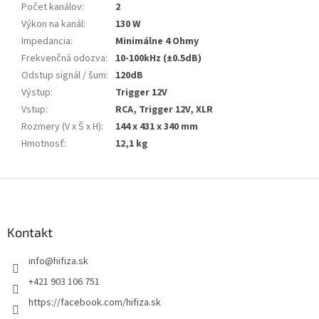
Počet kanálov
:
2
Výkon na kanál
:
130 W
Impedancia
:
Minimálne 4 Ohmy
Frekvenčná odozva
:
10-100kHz (±0.5dB)
Odstup signál / šum
:
120dB
Výstup
:
Trigger 12V
Vstup
:
RCA, Trigger 12V, XLR
Rozmery (V x Š x H)
:
144 x 431 x 340 mm
Hmotnosť
:
12,1 kg
Z
á
p
ä
Kontakt
t
info
@
hifiza.sk
i
e
+421 903 106 751
https://facebook.com/hifiza.sk