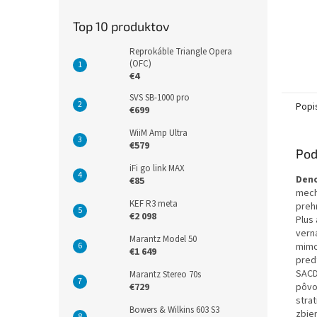
Top 10 produktov
Reprokáble Triangle Opera
(OFC)
€4
SVS SB-1000 pro
Popi
€699
WiiM Amp Ultra
€579
Pod
iFi go link MAX
Deno
€85
mech
KEF R3 meta
preh
€2 098
Plus
vern
Marantz Model 50
mimo
€1 649
pred
SACD
Marantz Stereo 70s
pôvo
€729
stra
Bowers & Wilkins 603 S3
zbie