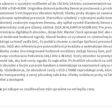
a súborov s vysokým rozlíšením až do 192 kHz/24 bitov zaznamenaných na
R/RW a DVD+R/RW. Originálna disková jednotka Denon je postavená s prvo
anizmom S.V.H (Suppress Vibration Hybrid). Všetky prvky dizajnu sú zamer
ytovanie optimálnej presnosti. Starostlivo vyladený s vybranými audio ko
dnotený zvukovým majstrom Denonu, aby spĺňal vysoké štandardy Denon 
akteristický zvuk pre úžasný zážitok. DIZAJN HLAVNÝCH HODÍN DAC Pre pre
hronizáciu digitálnych obvodov, dizajn DAC Master Clock upravuje DAC ako r
sú dodávané hodinové signály. Hlavné hodiny sú vyrobené vo výnimočnej kv
ádzajú sa hneď vedľa DAC, čo potláča chvenie a zaisťuje špičkovú presnosť
odu. Slúži ako referencia pre polovodičovú prevádzku a optimalizuje obvo
tálneho zvuku. Dva integrované hodinové oscilátory znižujú fázový šum, pr
i svoju vzorkovaciu frekvenciu (44,1 kHz a 48 kHz). Vzory obvodov sú premy
nuté tak, aby boli cesty signálu čo najkratšie. Pri kratších obvodoch sa zníž
i obvodmi a ľavým a pravým kanálom a minimalizujú sa nepriaznivé vplyvy 
ály. Výsledkom je, že obvodové cesty v DCD-1700NE reprodukujú zvuk, ktorý 
ko transparentný a verný pôvodnej nahrávke. Všetky ovládacie prvky sú ľa
teľné a dostupné.
a:
pri nákupe so zosilňovačom Vám spravíme na set lepšiu cenu.