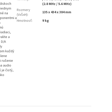
 diskoch
(2.8 MHz / 5.6 MHz)
triednym
Rozmery
135 x 434 x 384 mm
ané na
(VxŠxH)
:
mponentmi a
Hmotnosť
:
9 kg
a
snú
iadiaci,
alite a
 D/A
dy
ičom každý
slene
i rušenie
na audio
je čistý,
hko