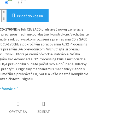
Pridať do košíka
CD-1700NE
je Hifi CD/SACD prehrávač novej generácie,
 precíznou mechanikou vlastnej konštrukcie. Vychutnajte
nutý zvuk vo vysokom rozlíšení z prehrávania CD a SACD
 DCD-1700NE s pokročilým spracovaním AL32 Processing
tra presným D/A prevodníkom. Vychutnajte si presnú
iu zvuku, ktorá je verná pôvodnej nahrávke. Vďaka
giám ako Advanced AL32 Processing Plus a mimoriadne
 D/A prevodníku budete počuť svoje obľúbené skladby
y predtým. Originálny mechanizmus mechaniky Denon s
 umožňuje prehrávať CD, SACD a vaše vlastné kompilácie
RW s čistotou signálu...
informácie
OPÝTAŤ SA
ZDIEĽAŤ