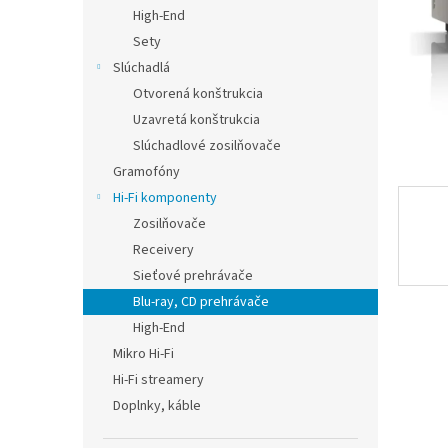
High-End
Sety
Slúchadlá
Otvorená konštrukcia
Uzavretá konštrukcia
Slúchadlové zosilňovače
Gramofóny
Hi-Fi komponenty
Zosilňovače
Receivery
Sieťové prehrávače
Blu-ray, CD prehrávače
High-End
Mikro Hi-Fi
Hi-Fi streamery
Doplnky, káble