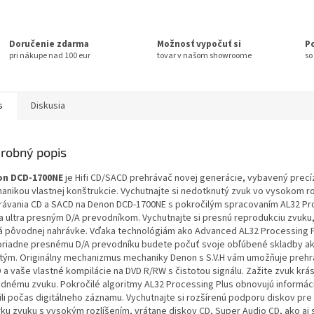
Doručenie zdarma
Možnosť vypočuť si
P
pri nákupe nad 100 eur
tovar v našom showroome
so
s
Diskusia
robný popis
n DCD-1700NE
je Hifi CD/SACD prehrávač novej generácie, vybavený prec
anikou vlastnej konštrukcie. Vychutnajte si nedotknutý zvuk vo vysokom ro
rávania CD a SACD na Denon DCD-1700NE s pokročilým spracovaním AL32 Pr
 a ultra presným D/A prevodníkom. Vychutnajte si presnú reprodukciu zvuku,
á pôvodnej nahrávke. Vďaka technológiám ako Advanced AL32 Processing P
riadne presnému D/A prevodníku budete počuť svoje obľúbené skladby ak
tým. Originálny mechanizmus mechaniky Denon s S.V.H vám umožňuje prehr
 a vaše vlastné kompilácie na DVD R/RW s čistotou signálu. Zažite zvuk krá
dnému zvuku. Pokročilé algoritmy AL32 Processing Plus obnovujú informáci
tili počas digitálneho záznamu. Vychutnajte si rozšírenú podporu diskov pre
rku zvuku s vysokým rozlíšením, vrátane diskov CD, Super Audio CD, ako aj