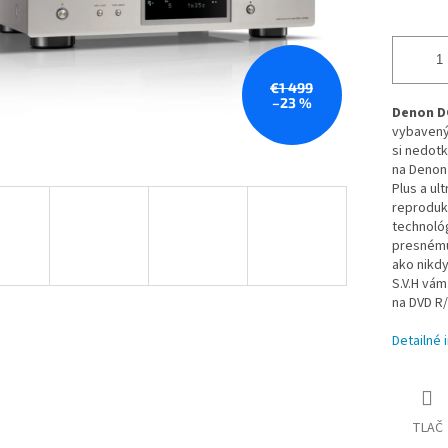
€1 499
–23 %
Denon D
vybavený
si nedotk
na Denon
Plus a ul
reprodukc
technoló
presnému
ako nikd
S.V.H vám
na DVD R/
Detailné 
TLAČ