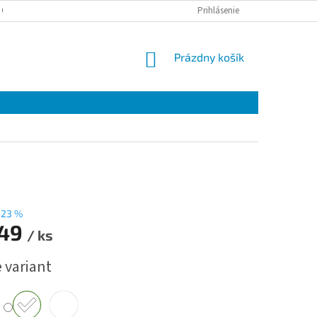
 OSOBNÝCH ÚDAJOV
Prihlásenie
NÁKUPNÝ
Prázdny košík
KOŠÍK
–23 %
149
/ ks
ová
 variant