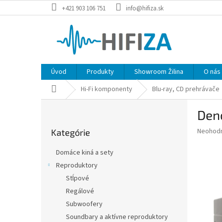
Prejsť
+421 903 106 751
info@hifiza.sk
na
obsah
Úvod
Produkty
Showroom Žilina
O nás
Domov
Hi-Fi komponenty
Blu-ray, CD prehrávače
B
Den
o
Preskočiť
č
Priemer
Neohod
Kategórie
kategórie
n
hodnote
ý
produkt
Domáce kiná a sety
p
je
Reproduktory
0,0
a
z
Stĺpové
n
5
e
Regálové
hviezdič
l
Subwoofery
Soundbary a aktívne reproduktory