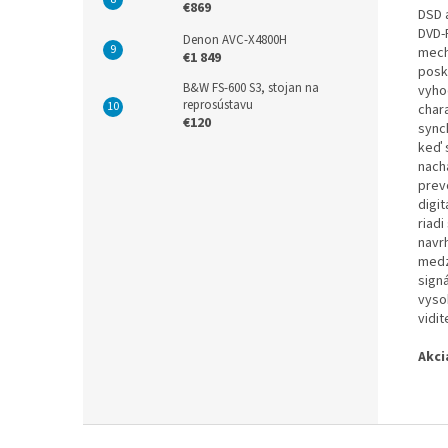
€869
DSD 
DVD-
Denon AVC-X4800H
mech
€1 849
posk
B&W FS-600 S3, stojan na
vyho
reprosústavu
char
€120
sync
keď 
nach
prev
digi
riad
navrh
medz
sign
vyso
vidi
Akci
Z