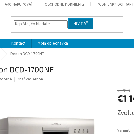
AKO NAKUPOVAŤ
OBCHODNÉ PODMIENKY
PODMIENKY OCHRANY
HĽADAŤ
Kontakt
Moja objednávka
Denon DCD-1700NE
on DCD-1700NE
né
notené
Značka:
Denon
nie
u
€1 499
€1 
Jednotk
Zvoľte
cena:
iek.
Variant