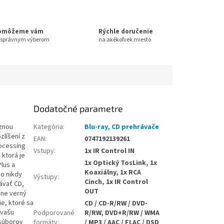
omôžeme vám
Rýchle doručenie
 správnym výberom
na akékoľvek miesto
Dodatočné parametre
íznou
Kategória
:
Blu-ray, CD prehrávače
zlíšení z
EAN
:
0747192139261
ocessing
Vstupy
:
1x IR Control IN
 ktorá je
1x Optický TosLink, 1x
lus a
Koaxiálny, 1x RCA
o nikdy
Výstupy
:
Cinch, 1x IR Control
ávať CD,
OUT
sne verný
e, ktoré sa
CD / CD-R/RW / DVD-
 vašu
Podporované
R/RW, DVD+R/RW / WMA
 súborov
formáty
:
/ MP3 / AAC / FLAC / DSD