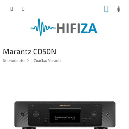
Prejsť
NÁKUP
na
obsah
KOŠÍK
Marantz CD50N
Priemerné
Neohodnotené
Značka:
Marantz
hodnotenie
produktu
je
0,0
z
5
hviezdičiek.