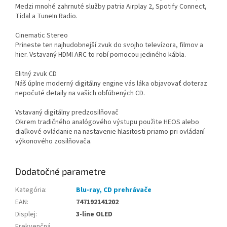
Medzi mnohé zahrnuté služby patria Airplay 2, Spotify Connect,
Tidal a TuneIn Radio.
Cinematic Stereo
Prineste ten najhudobnejší zvuk do svojho televízora, filmov a
hier. Vstavaný HDMI ARC to robí pomocou jediného kábla.
Elitný zvuk CD
Náš úplne moderný digitálny engine vás láka objavovať doteraz
nepočuté detaily na vašich obľúbených CD.
Vstavaný digitálny predzosilňovač
Okrem tradičného analógového výstupu použite HEOS alebo
diaľkové ovládanie na nastavenie hlasitosti priamo pri ovládaní
výkonového zosilňovača.
Dodatočné parametre
Kategória
:
Blu-ray, CD prehrávače
EAN
:
747192141202
Displej
:
3-line OLED
Frekvenčná