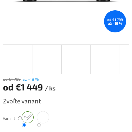
od €1 799
až –19 %
od €1 799
až –19 %
od
€1 449
/ ks
Jednotková
Zvoľte variant
cena:
Variant