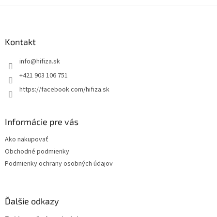
Z
á
p
ä
Kontakt
t
info
@
hifiza.sk
i
e
+421 903 106 751
https://facebook.com/hifiza.sk
Informácie pre vás
Ako nakupovať
Obchodné podmienky
Podmienky ochrany osobných údajov
Ďalšie odkazy