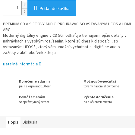
Pridať do košíka
PREMIUM CD A SIEŤOVÝ AUDIO PREHRÁVAČ SO VSTAVANÝM HEOS A HDMI
ARC
Moderný digitálny engine v CD 50n odhaľuje tie najjemnejšie detaily v
nahrávkach s vysokým rozlíšením, ktoré sú dnes k dispozícii, so
vstavaným HEOS®, ktorý vám umožní vychutnať si digitálne audio
zážitky z akéhokoľvek zdroja...
Detailné informácie
Doručenie zdarma
Možnosť vypočuť si
pri nákupe nad 100 eur
tovar v našom showroome
Pomôžeme vám
Rýchle doručenie
so správnym výberom
na akékoľvek miesto
Popis
Diskusia