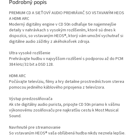
Podrobný popis
PREMIUM CD A SIEŤOVÝ AUDIO PREHRÁVAČ SO VSTAVANÝM HEOS
A HDMI ARC
Moderný digitálny engine v CD 50n odhaľuje tie najjemnejšie
detaily v nahrávkach s vysokým rozlíšením, ktoré sú dnes k
dispozícii, so vstavaným HEOS®, ktorý vám umožní vychutnať si
digitálne audio zážitky z akéhokoľvek zdroja.
Ultra vysoké rozlíšenie
Prehrávajte hudbu v najvyššom rozlíšení s podporou až do PCM
384 kHz/32 bit a DSD 128.
HDMI ARC
Počúvajte televíziu, filmy a hry detailne prostredníctvom sterea
pomocou jediného káblového pripojenia z televízora.
Výstup predzosilňovača
Ak ste digitálny audio purista, pripojte CD 50n priamo k vášmu
výkonovému zosilňovaču pre najkratšiu cestu k Most Musical
Sound.
Navrhnuté pre streamovanie
So vstavaným HEOS® vaša obľúbená hudba nikdy neznela lepšie.