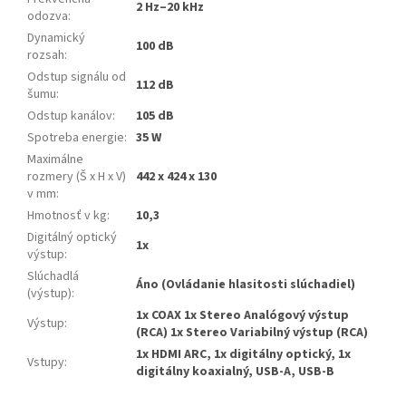
2 Hz–20 kHz
odozva
:
Dynamický
100 dB
rozsah
:
Odstup signálu od
112 dB
šumu
:
Odstup kanálov
:
105 dB
Spotreba energie
:
35 W
Maximálne
rozmery (Š x H x V)
442 x 424 x 130
v mm
:
Hmotnosť v kg
:
10,3
Digitálný optický
1x
výstup
:
Slúchadlá
Áno (Ovládanie hlasitosti slúchadiel)
(výstup)
:
1x COAX 1x Stereo Analógový výstup
Výstup
:
(RCA) 1x Stereo Variabilný výstup (RCA)
1x HDMI ARC, 1x digitálny optický, 1x
Vstupy
:
digitálny koaxialný, USB-A, USB-B