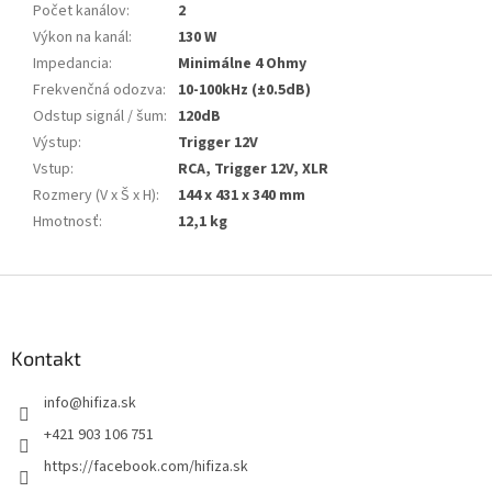
Počet kanálov
:
2
Výkon na kanál
:
130 W
Impedancia
:
Minimálne 4 Ohmy
Frekvenčná odozva
:
10-100kHz (±0.5dB)
Odstup signál / šum
:
120dB
Výstup
:
Trigger 12V
Vstup
:
RCA, Trigger 12V, XLR
Rozmery (V x Š x H)
:
144 x 431 x 340 mm
Hmotnosť
:
12,1 kg
Z
á
p
ä
Kontakt
t
info
@
hifiza.sk
i
e
+421 903 106 751
https://facebook.com/hifiza.sk