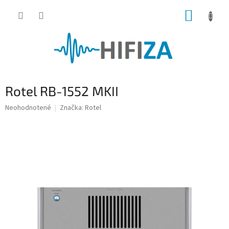
Prejsť
NÁKUP
na
obsah
KOŠÍK
Rotel RB-1552 MKII
Priemerné
Neohodnotené
Značka:
Rotel
hodnotenie
produktu
je
0,0
z
5
hviezdičiek.