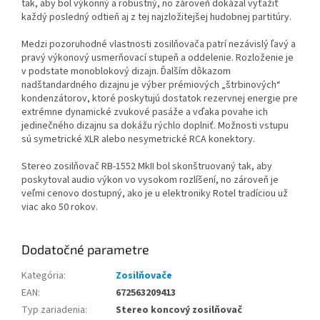
tak, aby bol výkonný a robustný, no zároveň dokázal vyťažiť
každý posledný odtieň aj z tej najzložitejšej hudobnej partitúry.
Medzi pozoruhodné vlastnosti zosilňovača patrí nezávislý ľavý a
pravý výkonový usmerňovací stupeň a oddelenie. Rozloženie je
v podstate monoblokový dizajn. Ďalším dôkazom
nadštandardného dizajnu je výber prémiových „štrbinových“
kondenzátorov, ktoré poskytujú dostatok rezervnej energie pre
extrémne dynamické zvukové pasáže a vďaka povahe ich
jedinečného dizajnu sa dokážu rýchlo doplniť. Možnosti vstupu
sú symetrické XLR alebo nesymetrické RCA konektory.
Stereo zosilňovač RB-1552 MkII bol skonštruovaný tak, aby
poskytoval audio výkon vo vysokom rozlíšení, no zároveň je
veľmi cenovo dostupný, ako je u elektroniky Rotel tradíciou už
viac ako 50 rokov.
Dodatočné parametre
Kategória
:
Zosilňovače
EAN
:
672563209413
Typ zariadenia
:
Stereo koncový zosilňovač