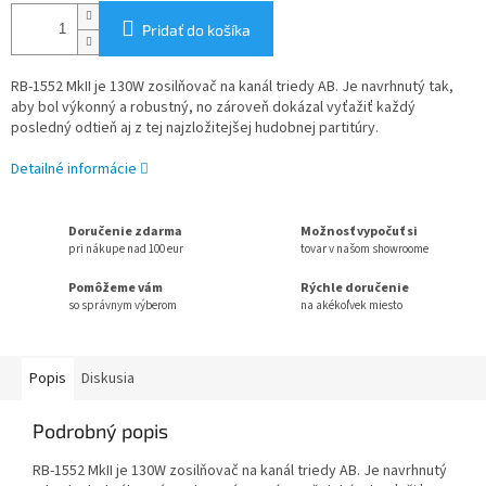
Pridať do košíka
RB-1552 MkII je 130W zosilňovač na kanál triedy AB. Je navrhnutý tak,
aby bol výkonný a robustný, no zároveň dokázal vyťažiť každý
posledný odtieň aj z tej najzložitejšej hudobnej partitúry.
Detailné informácie
Doručenie zdarma
Možnosť vypočuť si
pri nákupe nad 100 eur
tovar v našom showroome
Pomôžeme vám
Rýchle doručenie
so správnym výberom
na akékoľvek miesto
Popis
Diskusia
Podrobný popis
RB-1552 MkII je 130W zosilňovač na kanál triedy AB. Je navrhnutý