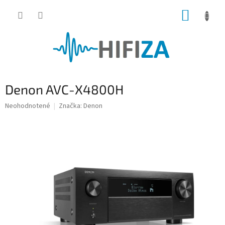
Prejsť
NÁKUP
na
obsah
KOŠÍK
Denon AVC-X4800H
Priemerné
Neohodnotené
Značka:
Denon
hodnotenie
produktu
je
0,0
z
5
hviezdičiek.