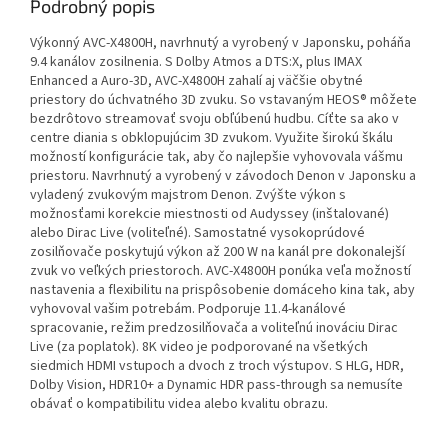
Podrobný popis
Výkonný AVC-X4800H, navrhnutý a vyrobený v Japonsku, poháňa
9.4 kanálov zosilnenia. S Dolby Atmos a DTS:X, plus IMAX
Enhanced a Auro-3D, AVC-X4800H zahalí aj väčšie obytné
priestory do úchvatného 3D zvuku. So vstavaným HEOS® môžete
bezdrôtovo streamovať svoju obľúbenú hudbu. Cíťte sa ako v
centre diania s obklopujúcim 3D zvukom. Využite širokú škálu
možností konfigurácie tak, aby čo najlepšie vyhovovala vášmu
priestoru. Navrhnutý a vyrobený v závodoch Denon v Japonsku a
vyladený zvukovým majstrom Denon. Zvýšte výkon s
možnosťami korekcie miestnosti od Audyssey (inštalované)
alebo Dirac Live (voliteľné). Samostatné vysokoprúdové
zosilňovače poskytujú výkon až 200 W na kanál pre dokonalejší
zvuk vo veľkých priestoroch. AVC-X4800H ponúka veľa možností
nastavenia a flexibilitu na prispôsobenie domáceho kina tak, aby
vyhovoval vašim potrebám. Podporuje 11.4-kanálové
spracovanie, režim predzosilňovača a voliteľnú inováciu Dirac
Live (za poplatok). 8K video je podporované na všetkých
siedmich HDMI vstupoch a dvoch z troch výstupov. S HLG, HDR,
Dolby Vision, HDR10+ a Dynamic HDR pass-through sa nemusíte
obávať o kompatibilitu videa alebo kvalitu obrazu.