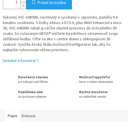
Pridať do košíka
Výkonný AVC-X4800H, navrhnutý a vyrobený v Japonsku, poháňa 9.4
kanálov zosilnenia. S Dolby Atmos a DTS:X, plus IMAX Enhanced a Auro-
3D, AVC-X4800H zahalí aj väčšie obytné priestory do úchvatného 3D
zvuku. So vstavaným HEOS® môžete bezdrôtovo streamovať svoju
obľúbenú hudbu. Cíťte sa ako v centre diania s obklopujúcim 3D
zvukom. Využite širokú škálu možností konfigurácie tak, aby čo
najlepšie vyhovovala vášmu priestoru...
Detailné informácie
Doručenie zdarma
Možnosť vypočuť si
pri nákupe nad 100 eur
tovar v našom showroome
Pomôžeme vám
Rýchle doručenie
so správnym výberom
na akékoľvek miesto
Popis
Diskusia