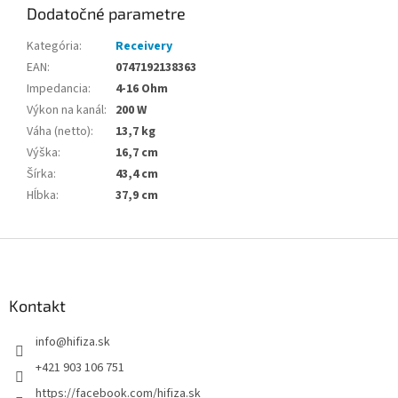
Dodatočné parametre
Kategória
:
Receivery
EAN
:
0747192138363
Impedancia
:
4-16 Ohm
Výkon na kanál
:
200 W
Váha (netto)
:
13,7 kg
Výška
:
16,7 cm
Šírka
:
43,4 cm
Hĺbka
:
37,9 cm
Z
á
p
ä
Kontakt
t
info
@
hifiza.sk
i
e
+421 903 106 751
https://facebook.com/hifiza.sk