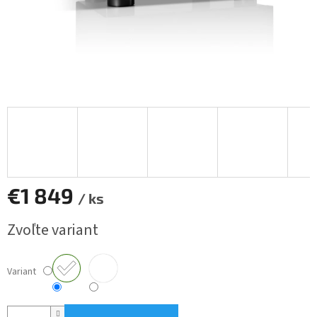
€1 849
/ ks
Jednotková
Zvoľte variant
cena:
Variant