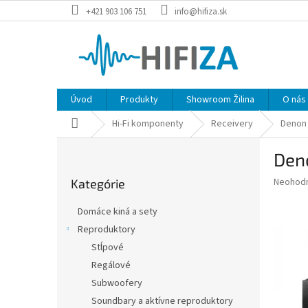
Prejsť
+421 903 106 751
info@hifiza.sk
na
obsah
Úvod
Produkty
Showroom Žilina
O nás
Domov
Hi-Fi komponenty
Receivery
Denon
B
Den
o
Preskočiť
č
Priemer
Neohod
Kategórie
kategórie
n
hodnote
ý
produkt
Domáce kiná a sety
p
je
Reproduktory
0,0
a
z
Stĺpové
n
5
e
Regálové
hviezdič
l
Subwoofery
Soundbary a aktívne reproduktory