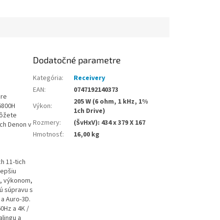
Dodatočné parametre
Kategória
:
Receivery
EAN
:
0747192140373
pre
205 W (6 ohm, 1 kHz, 1%
6800H
Výkon
:
1ch Drive)
môžete
Rozmery
:
(ŠvHxV): 434 x 379 X 167
ch Denon v
Hmotnosť
:
16,00 kg
h 11-tich
lepšiu
u, výkonom,
vú súpravu s
a Auro-3D.
0Hz a 4K /
alingu a