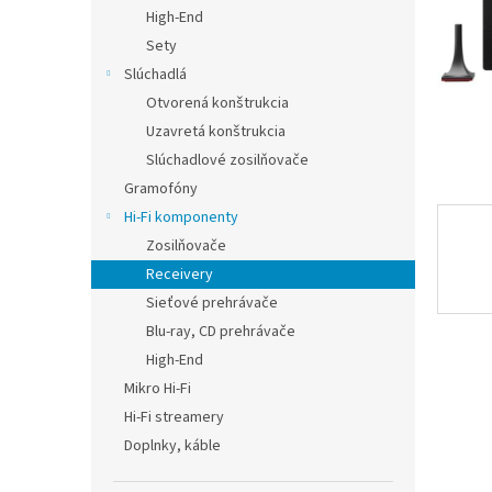
High-End
Sety
Slúchadlá
Otvorená konštrukcia
Uzavretá konštrukcia
Slúchadlové zosilňovače
Gramofóny
Hi-Fi komponenty
Zosilňovače
Receivery
Sieťové prehrávače
Blu-ray, CD prehrávače
High-End
Mikro Hi-Fi
Hi-Fi streamery
Doplnky, káble