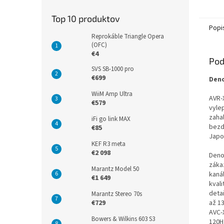
Top 10 produktov
Popi
Reprokáble Triangle Opera
(OFC)
€4
Pod
SVS SB-1000 pro
€699
Deno
WiiM Amp Ultra
AVR-
€579
vyle
zaha
iFi go link MAX
bezd
€85
Japo
KEF R3 meta
€2 098
Deno
záka
Marantz Model 50
kaná
€1 649
kval
detai
Marantz Stereo 70s
až 1
€729
AVC-
Bowers & Wilkins 603 S3
120H