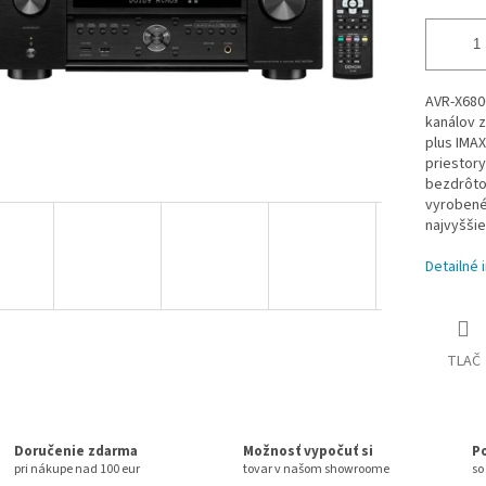
AVR-X680
kanálov z
plus IMAX
priestor
bezdrôto
vyrobené
najvyššie
Detailné 
TLAČ
Doručenie zdarma
Možnosť vypočuť si
P
pri nákupe nad 100 eur
tovar v našom showroome
so