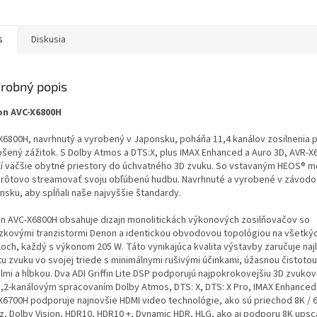
s
Diskusia
robný popis
n AVC-X6800H
X6800H, navrhnutý a vyrobený v Japonsku, poháňa 11,4 kanálov zosilnenia 
pšený zážitok. S Dolby Atmos a DTS:X, plus IMAX Enhanced a Auro 3D, AVR-X
lí väčšie obytné priestory do úchvatného 3D zvuku. So vstavaným HEOS® 
rôtovo streamovať svoju obľúbenú hudbu. Navrhnuté a vyrobené v závodo
nsku, aby spĺňali naše najvyššie štandardy.
n AVC-X6800H obsahuje dizajn monolitickách výkonových zosilňovačov so
zkovými tranzistormi Denon a identickou obvodovou topológiou na všetkýc
loch, každý s výkonom 205 W. Táto vynikajúca kvalita výstavby zaručuje naj
itu zvuku vo svojej triede s minimálnymi rušivými účinkami, úžasnou čistoto
lmi a hĺbkou. Dva ADI Griffin Lite DSP podporujú najpokrokovejšiu 3D zvuko
3,2-kanálovým spracovaním Dolby Atmos, DTS: X, DTS: X Pro, IMAX Enhanced 
X6700H podporuje najnovšie HDMI video technológie, ako sú priechod 8K / 6
z, Dolby Vision, HDR10, HDR10 +, Dynamic HDR, HLG, ako aj podporu 8K upsc