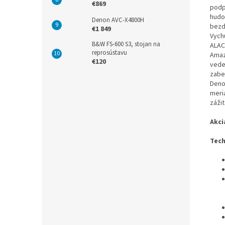
€869
podp
hudo
Denon AVC-X4800H
bezd
€1 849
Vych
B&W FS-600 S3, stojan na
ALAC
reprosústavu
Amaz
€120
vede
zabe
Deno
meri
záži
Akci
Tech