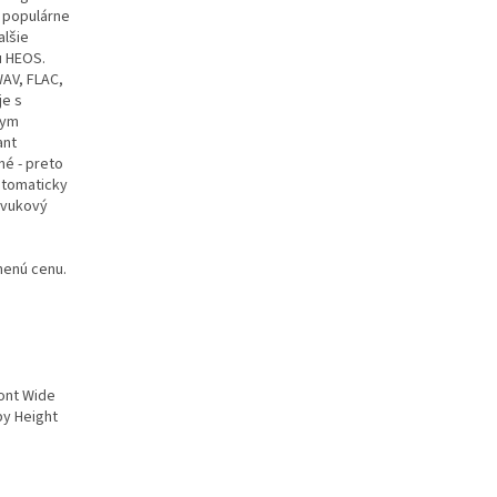
e populárne
alšie
u HEOS.
WAV, FLAC,
je s
nym
ant
né - preto
utomaticky
 zvukový
nenú cenu.
ront Wide
by Height