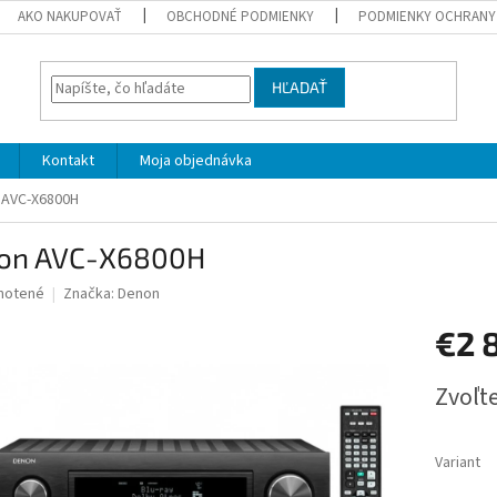
AKO NAKUPOVAŤ
OBCHODNÉ PODMIENKY
PODMIENKY OCHRANY
HĽADAŤ
Kontakt
Moja objednávka
 AVC-X6800H
on AVC-X6800H
né
notené
Značka:
Denon
nie
€2 
u
Jednotk
Zvoľte
cena:
iek.
Variant