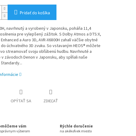
Pridať do košíka
0H, navrhnutý a vyrobený v Japonsku, poháňa 11,4
osilnenia pre vylepšený zážitok. S Dolby Atmos a DTS:X,
 Enhanced a Auro 3D, AVR-X6800H zahalí väčšie obytné
y do úchvatného 3D zvuku. So vstavaným HEOS® môžete
vo streamovať svoju obľúbenú hudbu. Navrhnuté a
 v závodoch Denon v Japonsku, aby spĺňali naše
 štandardy...
informácie
OPÝTAŤ SA
ZDIEĽAŤ
omôžeme vám
Rýchle doručenie
 správnym výberom
na akékoľvek miesto