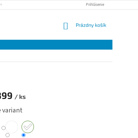
 OSOBNÝCH ÚDAJOV
Prihlásenie
NÁKUPNÝ
Prázdny košík
KOŠÍK
899
/ ks
ová
 variant