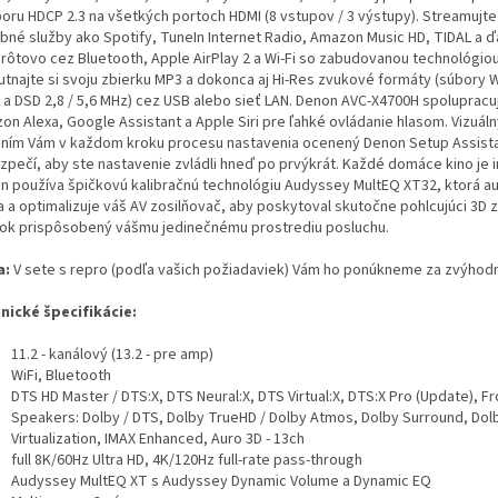
oru HDCP 2.3 na všetkých portoch HDMI (8 vstupov / 3 výstupy). Streamujt
bné služby ako Spotify, TuneIn Internet Radio, Amazon Music HD, TIDAL a ď
rôtovo cez Bluetooth, Apple AirPlay 2 a Wi-Fi so zabudovanou technológio
utnajte si svoju zbierku MP3 a dokonca aj Hi-Res zvukové formáty (súbory 
 a DSD 2,8 / 5,6 MHz) cez USB alebo sieť LAN. Denon AVC-X4700H spolupracu
on Alexa, Google Assistant a Apple Siri pre ľahké ovládanie hlasom. Vizuál
ním Vám v každom kroku procesu nastavenia ocenený Denon Setup Assist
zpečí, aby ste nastavenie zvládli hneď po prvýkrát. Každé domáce kino je i
n používa špičkovú kalibračnú technológiu Audyssey MultEQ XT32, ktorá a
a a optimalizuje váš AV zosilňovač, aby poskytoval skutočne pohlcujúci 3D
tok prispôsobený vášmu jedinečnému prostrediu posluchu.
a:
V sete s repro (podľa vašich požiadaviek) Vám ho ponúkneme za zvýhod
nické špecifikácie:
11.2 - kanálový (13.2 - pre amp)
WiFi, Bluetooth
DTS HD Master / DTS:X, DTS Neural:X, DTS Virtual:X, DTS:X Pro (Update), F
Speakers: Dolby / DTS, Dolby TrueHD / Dolby Atmos, Dolby Surround, Dol
Virtualization, IMAX Enhanced, Auro 3D - 13ch
full 8K/60Hz Ultra HD, 4K/120Hz full-rate pass-through
Audyssey MultEQ XT s Audyssey Dynamic Volume a Dynamic EQ