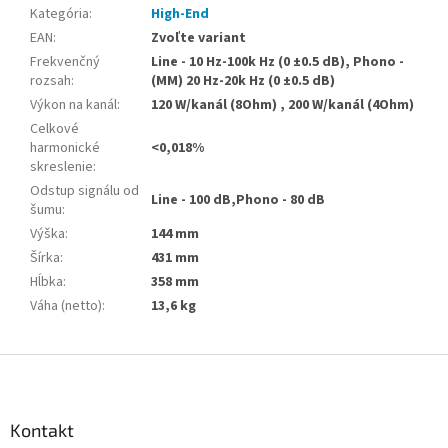
Kategória
:
High-End
EAN
:
Zvoľte variant
Frekvenčný
Line - 10 Hz-100k Hz (0 ±0.5 dB), Phono -
rozsah
:
(MM) 20 Hz-20k Hz (0 ±0.5 dB)
Výkon na kanál
:
120 W/kanál (8Ohm) , 200 W/kanál (4Ohm)
Celkové
harmonické
<0,018%
skreslenie
:
Odstup signálu od
Line - 100 dB,Phono - 80 dB
šumu
:
Výška
:
144 mm
Šírka
:
431 mm
Hĺbka
:
358 mm
Váha (netto)
:
13,6 kg
Z
á
p
ä
Kontakt