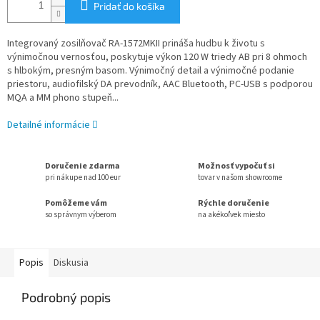
Pridať do košíka
Integrovaný zosilňovač RA-1572MKII
prináša hudbu k životu s
výnimočnou vernosťou,
poskytuje výkon 120 W triedy AB pri 8 ohmoch
s hlbokým, presným basom. Výnimočný detail a výnimočné podanie
priestoru, audiofilský DA prevodník, AAC Bluetooth, PC-USB s podporou
MQA a MM phono stupeň...
Detailné informácie
Doručenie zdarma
Možnosť vypočuť si
pri nákupe nad 100 eur
tovar v našom showroome
Pomôžeme vám
Rýchle doručenie
so správnym výberom
na akékoľvek miesto
Popis
Diskusia
Podrobný popis