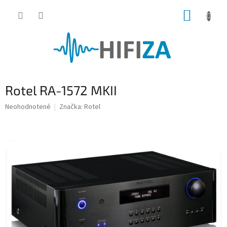
Prejsť
NÁKUP
na
obsah
KOŠÍK
Rotel RA-1572 MKII
Priemerné
Neohodnotené
Značka:
Rotel
hodnotenie
produktu
je
0,0
z
5
hviezdičiek.