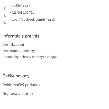
t
info
@
hifiza.sk
i
e
+421 903 106 751
https://facebook.com/hifiza.sk
Informácie pre vás
Ako nakupovať
Obchodné podmienky
Podmienky ochrany osobných údajov
Ďalšie odkazy
Reklamačný poriadok
Doprava a platba