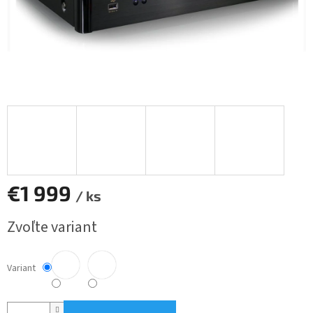
€1 999
/ ks
Jednotková
Zvoľte variant
cena:
Variant