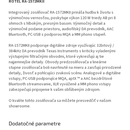
ROTEL RA-1572MKII
Integrovaný zosilňovač RA-1572MKII
prináša hudbu k životu s
výnimočnou vernosťou,
poskytuje výkon 120 W triedy AB pri 8
ohmoch s hlbokým, presným basom. Výnimočný detail a
výnimočné podanie priestoru, audiofilský DA prevodník, AAC
Bluetooth, PC-USB s podporou MQA a MM phono stupeň.
RA-1572MKII podporuje digitálne zdroje využívajúc 32bitový /
384kHz DA prevodník Texas Instruments s kriticky vyladenými
výstupnými filtračnými obvodmi, ktoré vykresľujú aj tie
najjemnejšie detaily. Obvody predzosilňovača a lineárne
stupne zosilňovača boli navrhnuté na mieru a zaisťujú prirodzené
detaily, živosť a pohlcujúci zvukovú scénu. Analogové a digitálne
vstupy, PC-USB podporujíce MQA, aptX ™ a AAC bezdrôtové
Bluetooth streamovanie, XLR vyvážené a MM phono vstupy
zabezpečujú pripojenie k vašim obľúbeným zdrojom.
O kvalite tohto zosilňovača sa môžete presvedčiť v našom
showroome.
Dodatočné parametre