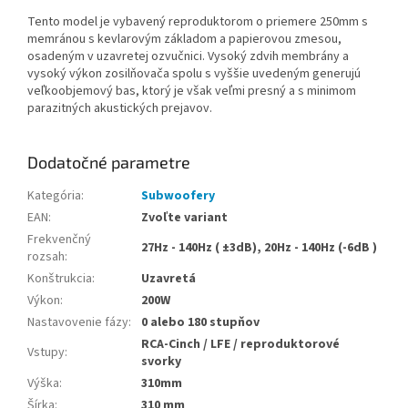
Tento model je vybavený reproduktorom o priemere 250mm s
memránou s kevlarovým základom a papierovou zmesou,
osadeným v uzavretej ozvučnici.
Vysoký zdvih membrány a
vysoký výkon zosilňovača spolu s vyššie uvedeným generujú
veľkoobjemový bas, ktorý je však veľmi presný a s minimom
parazitných akustických prejavov.
Dodatočné parametre
Kategória
:
Subwoofery
EAN
:
Zvoľte variant
Frekvenčný
27Hz - 140Hz ( ±3dB), 20Hz - 140Hz (-6dB )
rozsah
:
Konštrukcia
:
Uzavretá
Výkon
:
200W
Nastavovenie fázy
:
0 alebo 180 stupňov
RCA-Cinch / LFE / reproduktorové
Vstupy
:
svorky
Výška
:
310mm
Šírka
:
310 mm