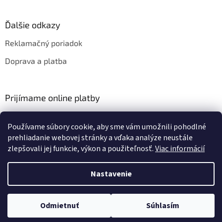
Ďalšie odkazy
Reklamačný poriadok
Doprava a platba
Prijímame online platby
Používame súbory cookie, aby sme vám umožnili pohodlné
prehliadanie webovej stránky a vďaka analýze neustále
zlepšovali jej funkcie, výkon a použiteľnosť.
Viac informácií
Vytvoril Shoptet
Nastavenie
Copyright 2026
HIFIZA
. Všetky práva vyhradené.
Upraviť nastavenie
Odmietnuť
Súhlasím
cookies