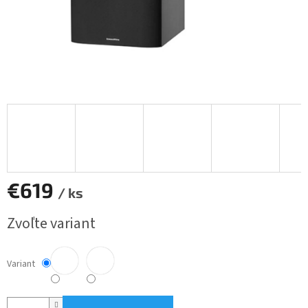
€619
/ ks
Jednotková
Zvoľte variant
cena:
Variant