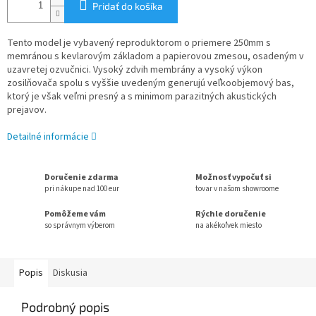
Pridať do košíka
Tento model je vybavený reproduktorom o priemere 250mm s
memránou s kevlarovým základom a papierovou zmesou, osadeným v
uzavretej ozvučnici.
Vysoký zdvih membrány a vysoký výkon
zosilňovača spolu s vyššie uvedeným generujú veľkoobjemový bas,
ktorý je však veľmi presný a s minimom parazitných akustických
prejavov.
Detailné informácie
Doručenie zdarma
Možnosť vypočuť si
pri nákupe nad 100 eur
tovar v našom showroome
Pomôžeme vám
Rýchle doručenie
so správnym výberom
na akékoľvek miesto
Popis
Diskusia
Podrobný popis