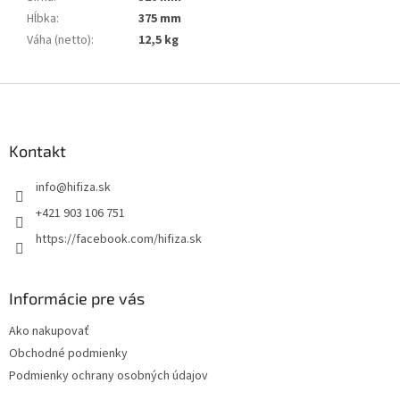
Hĺbka
:
375 mm
Váha (netto)
:
12,5 kg
Z
á
p
ä
Kontakt
t
info
@
hifiza.sk
i
e
+421 903 106 751
https://facebook.com/hifiza.sk
Informácie pre vás
Ako nakupovať
Obchodné podmienky
Podmienky ochrany osobných údajov