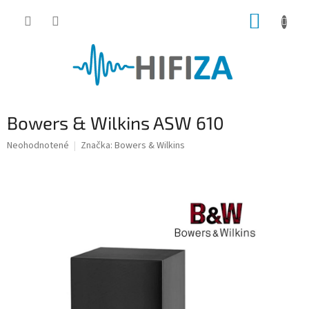
Prejsť
NÁKUP
na
obsah
KOŠÍK
Bowers & Wilkins ASW 610
Priemerné
Neohodnotené
Značka:
Bowers & Wilkins
hodnotenie
produktu
je
0,0
z
5
hviezdičiek.