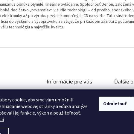
anizmus ponúka plynulé, lineárne ovládanie. Spoločnosť Denon, založená v
lboké dedičstvo „prvenstiev“ v audio technológii – od prvého japonského 
o elektroniky až po výrobu prvých komerčných CD na svete. Táto sústrede
stícia do výskumu a vývoja zvuku zaisťuje, že pri každom zážitku z počúvani
všiu technológiu a najvyššiu kvalitu.
Informácie pre vás
Ďalšie 
Ako nakupovať
Reklamač
hifiza.sk
úbory cookie, aby sme vám umožnili
Obchodné podmienky
03 106 751
Doprava 
Odmietnuť
hliadanie webovej stránky a vďaka analýze
Podmienky ochrany osobných
//facebook.com/hifi
šovali jej funkcie, výkon a použiteľnosť.
údajov
ií