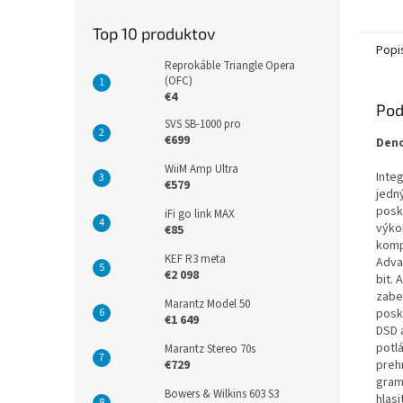
Top 10 produktov
Popi
Reprokáble Triangle Opera
(OFC)
€4
Pod
SVS SB-1000 pro
€699
Den
WiiM Amp Ultra
Inte
€579
jedn
posk
iFi go link MAX
výko
€85
komp
KEF R3 meta
Adva
€2 098
bit. 
zabe
Marantz Model 50
posk
€1 649
DSD 
potl
Marantz Stereo 70s
preh
€729
gram
Bowers & Wilkins 603 S3
hlas