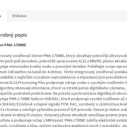
s
Diskusia
robný popis
on PMA-1700NE
grovaný zosilňovač Denon PMA-1700NE, ktorý obsahuje pokročilý ultravysok
ým push-pull obvodom, pokročilé spracovanie AL32 a MM/MC phono ekvaliz
ytuje mimoriadnu kvalitu zvuku s presnými detailmi. Poháňajte svoje repro
nom 140 wattov na kanál do 4 ohmov. Tento integrovaný zosilňovač ponúk
atibilitu s najširším rozsahom reproduktorov a impedancií pre prevádzkovú 
nced AL32 Processing Plus podporuje zdroje zvuku s vysokým rozlíšením 3
Algoritmy obnovujú informácie, ktoré sa stratili počas digitálneho záznamu,
zpečilo podrobné prehrávanie. Na presnú synchronizáciu digitálnych obvo
ytuje PMA-1700NE funkcie USB-DAC, ktoré podporujú vysoké rozlíšenie až 
a 384 kHz/32-bitové vstupné signály PCM. DAC, vyrobený s výnimočnou kval
áča chvenie a zaisťuje optimálnu presnosť D/A prevodu. Denon je dobre zn
rávanie kvalitných vinylov. Vstavaný phono ekvalizér umožňuje priame pripo
ofónu a podporuje vstup z MM kaziet. PMA-1700NE zahŕňa elektrické ovlád
itosti, vyváženia a tónu, pričom zachováva analógový pocit z prevádzky. J