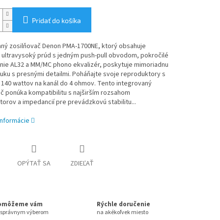
Pridať do košíka
aný zosilňovač Denon PMA-1700NE, ktorý obsahuje
 ultravysoký prúd s jedným push-pull obvodom, pokročilé
nie AL32 a MM/MC phono ekvalizér, poskytuje mimoriadnu
vuku s presnými detailmi. Poháňajte svoje reproduktory s
140 wattov na kanál do 4 ohmov. Tento integrovaný
č ponúka kompatibilitu s najširším rozsahom
orov a impedancií pre prevádzkovú stabilitu...
informácie
OPÝTAŤ SA
ZDIEĽAŤ
omôžeme vám
Rýchle doručenie
 správnym výberom
na akékoľvek miesto