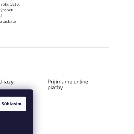
 roku 1910,
výrobcu
ná
a získate
odkazy
Prijímame online
platby
ný poriadok
a platba
Súhlasím