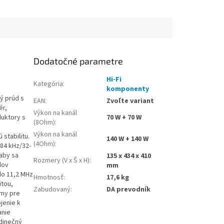
Dodatočné parametre
Hi-Fi
Kategória
:
komponenty
ý prúd s
EAN
:
Zvoľte variant
ér,
Výkon na kanál
duktory s
70 W + 70 W
(8Ohm)
:
a
Výkon na kanál
stabilitu.
140 W + 140 W
(4Ohm)
:
84 kHz/32-
 aby sa
135 x 434 x 410
Rozmery (V x Š x H)
:
dov
mm
do 11,2 MHz
Hmotnosť
:
17,6 kg
itou,
Zabudovaný
:
DA prevodník
ámy pre
jenie k
anie
edinečný