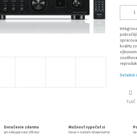
Integrov
pokročilý
spracova
kvalitu z
výkonom 
zosilňova
reprodukt
Detailné 
TLAČ
Doručenie zdarma
Možnosť vypočuť si
P
pri nákupe nad 100 eur
tovar v našom showroome
so