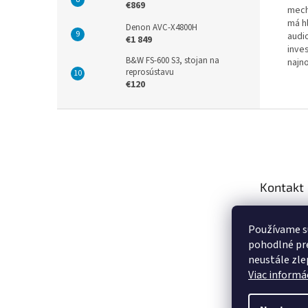
€869
mech
má h
Denon AVC-X4800H
audi
€1 849
inve
B&W FS-600 S3, stojan na
najno
reprosústavu
€120
Z
á
p
ä
t
Kontakt
i
e
info
@
Používame s
+421 9
pohodlné pre
https:
neustále zlep
za.sk
Viac informác