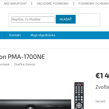
AKO NAKUPOVAŤ
OBCHODNÉ PODMIENKY
PODMIENKY OCHRANY
HĽADAŤ
Kontakt
Moja objednávka
on PMA-1700NE
né
notené
Značka:
Denon
nie
€1 
u
Jednotk
Zvoľte
cena:
iek.
Variant