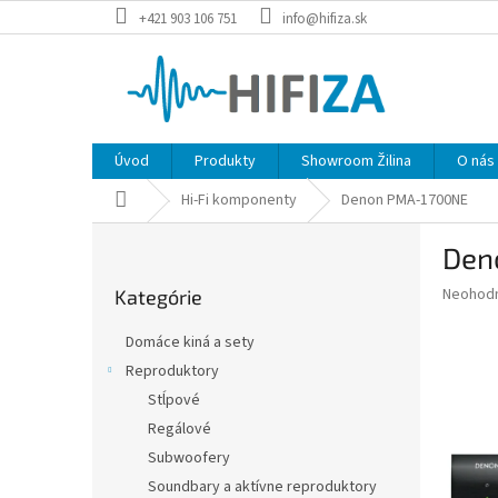
Prejsť
+421 903 106 751
info@hifiza.sk
na
obsah
Úvod
Produkty
Showroom Žilina
O nás
Domov
Hi-Fi komponenty
Denon PMA-1700NE
B
Den
o
Preskočiť
č
Priemer
Neohod
Kategórie
kategórie
n
hodnote
ý
produkt
Domáce kiná a sety
p
je
Reproduktory
0,0
a
z
Stĺpové
n
5
e
Regálové
hviezdič
l
Subwoofery
Soundbary a aktívne reproduktory