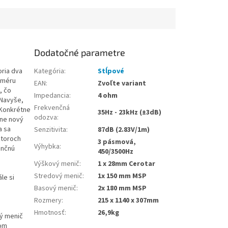
Dodatočné parametre
oria dva
Kategória
:
Stĺpové
yméru
EAN
:
Zvoľte variant
, čo
Impedancia
:
4 ohm
 Navyše,
Frekvenčná
 Konkrétne
35Hz - 23kHz (±3dB)
odozva
:
lne nový
a sa
Senzitivita
:
87dB (2.83V/1m)
ktoroch
3 pásmová,
Výhybka
:
enčnú
450/3500Hz
Výškový menič
:
1 x 28mm Cerotar
Stredový menič
:
1x 150 mm MSP
le si
Basový menič
:
2x 180 mm MSP
Rozmery
:
215 x 1140 x 307mm
Hmotnosť
:
26,9kg
ý menič
mom