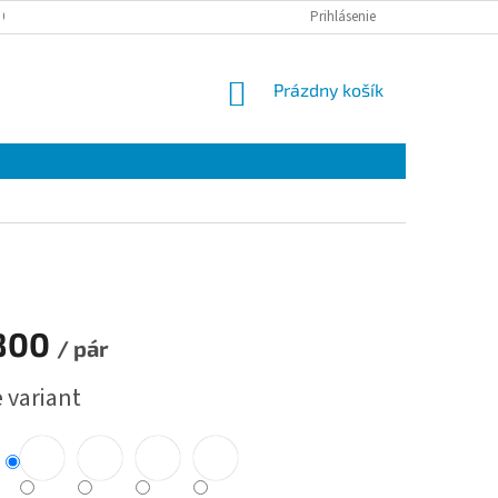
 OSOBNÝCH ÚDAJOV
Prihlásenie
NÁKUPNÝ
Prázdny košík
KOŠÍK
800
/ pár
ová
 variant