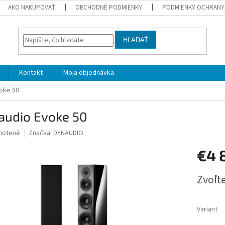
AKO NAKUPOVAŤ
OBCHODNÉ PODMIENKY
PODMIENKY OCHRANY
HĽADAŤ
Kontakt
Moja objednávka
oke 50
audio Evoke 50
né
notené
Značka:
DYNAUDIO
nie
€4 
u
Jednotk
Zvoľte
cena:
iek.
Variant