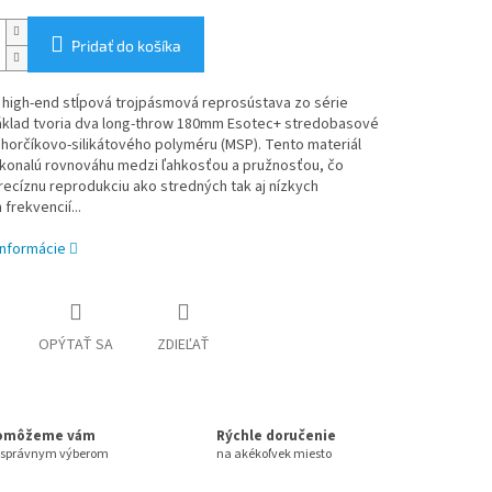
Pridať do košíka
 high-end stĺpová trojpásmová reprosústava zo série
áklad tvoria dva long-throw 180mm Esotec+ stredobasové
horčíkovo-silikátového polyméru (MSP). Tento materiál
okonalú rovnováhu medzi ľahkosťou a pružnosťou, čo
ecíznu reprodukciu ako stredných tak aj nízkych
frekvencií...
informácie
OPÝTAŤ SA
ZDIEĽAŤ
omôžeme vám
Rýchle doručenie
 správnym výberom
na akékoľvek miesto