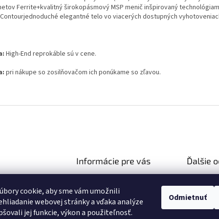
etov Ferrite+kvalitný širokopásmový MSP menič inšpirovaný technológiami
 Contourjednoduché elegantné telo vo viacerých dostupných vyhotoveniac
a:
High-End reprokáble sú v cene.
a:
pri nákupe so zosilňovačom ich ponúkame so zľavou.
Informácie pre vás
Ďalšie 
Ako nakupovať
Reklamač
hifiza.sk
úbory cookie, aby sme vám umožnili
Obchodné podmienky
03 106 751
Doprava 
Odmietnuť
hliadanie webovej stránky a vďaka analýze
Podmienky ochrany osobných
//facebook.com/hifi
šovali jej funkcie, výkon a použiteľnosť.
údajov