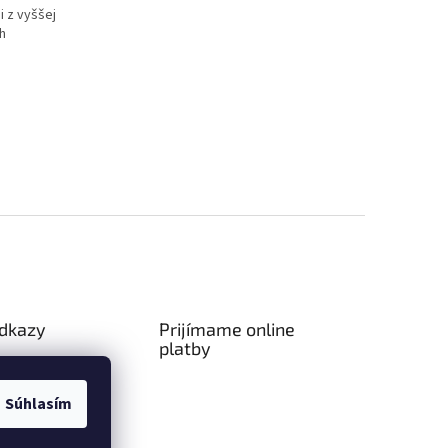
 z vyššej
h
odkazy
Prijímame online
platby
ný poriadok
a platba
Súhlasím