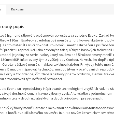
s
Diskusia
robný popis
ková high-end stĺpová trojpásmová reprosústava zo série Evoke. Základ tv
-throw 180mm Esotec+ stredobasové meniče z horčíkovo-silikátového pol
). Tento materiál zaručí dokonalú rovnováhu medzi ľahkosťou a pružnosťou
ní precíznu reprodukciu ako stredných tak aj nízkych basových frekvencií.
o model je jediný zo série Evoke, ktorý používa tiež širokopásmový menič.
o 150mm MSP, inšpirovaný tým z vyššej rady Contour. Na vrchu ho dopĺňa úp
 Cerotar výškový menič s mäkkou textilnou kalotou. Pri vývoji tohto menič
nieri v Dynaudiu inšpirovali technológiami použitými v oceňovaných reprodu
al Forty a Confidence, čím zlepšili celkový prietok vzduchu, zjemnili frekv
vu a zredukovali tým neželanú rezonanciu.
udio Evoke sú reproduktory inšpirované technológiami z vyšších rád, no stá
ovávajú dostupnú cenu a hlavne výborný zvuk. A to všetko v jednoduchom
antnom tele v dvoch ultralesklých a dvoch prírodných prevedeniach.
e nový výškový menič Cerotar s lakovanou hodvábnou kalotoustredobasov
ec+ z horčíkovo-silikátového polyméru (MSP) s novým keramickým systé