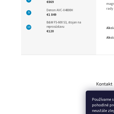
€869
magn
rady
Denon AVC-X4800H
€1 849
B&W FS-600 S3, stojan na
reprosústavu
Akci
€120
Akci
Z
á
p
ä
t
Kontakt
i
e
info
@
Používame s
+421 9
pohodlné pre
https:
neustále zlep
za.sk