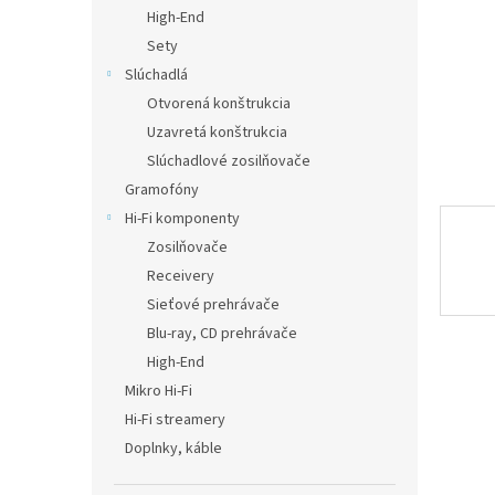
High-End
Sety
Slúchadlá
Otvorená konštrukcia
Uzavretá konštrukcia
Slúchadlové zosilňovače
Gramofóny
Hi-Fi komponenty
Zosilňovače
Receivery
Sieťové prehrávače
Blu-ray, CD prehrávače
High-End
Mikro Hi-Fi
Hi-Fi streamery
Doplnky, káble