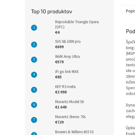
Top 10 produktov
Popi
Reprokáble Triangle Opera
(OFC)
Pod
€4
SVS SB-1000 pro
Špič
€699
long
(MSP
WiiM Amp Ultra
umož
€579
tent
ide 
iFi go link MAX
28mm
€85
inži
KEF R3 meta
Speci
€2 098
odoz
Marantz Model 50
Dyna
€1 649
zach
eleg
Marantz Stereo 70s
€729
Úpln
Bowers & Wilkins 603 S3
Esot