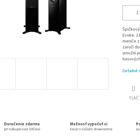
Špičková
Evoke. Z
meniče z 
zaručí d
umožní pr
basových 
Detailné 
TLAČ
Doručenie zdarma
Možnosť vypočuť si
P
pri nákupe nad 100 eur
tovar v našom showroome
so