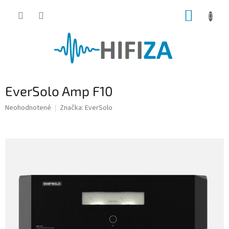
Prejsť
NÁKUP
na
obsah
KOŠÍK
EverSolo Amp F10
Priemerné
Neohodnotené
Značka:
EverSolo
hodnotenie
produktu
je
0,0
z
5
hviezdičiek.