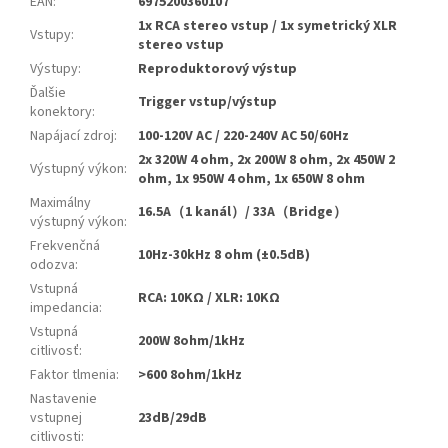
EAN
:
6975200360107
1x RCA stereo vstup / 1x symetrický XLR
Vstupy
:
stereo vstup
Výstupy
:
Reproduktorový výstup
Ďalšie
Trigger vstup/výstup
konektory
:
Napájací zdroj
:
100-120V AC / 220-240V AC 50/60Hz
2x 320W 4 ohm, 2x 200W 8 ohm, 2x 450W 2
Výstupný výkon
:
ohm, 1x 950W 4 ohm, 1x 650W 8 ohm
Maximálny
16.5A（1 kanál）/ 33A（Bridge）
výstupný výkon
:
Frekvenčná
10Hz-30kHz 8 ohm (±0.5dB)
odozva
:
Vstupná
RCA: 10KΩ / XLR: 10KΩ
impedancia
:
Vstupná
200W 8ohm/1kHz
citlivosť
:
Faktor tlmenia
:
>600 8ohm/1kHz
Nastavenie
vstupnej
23dB/29dB
citlivosti
: