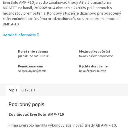
EverSolo AMP-F10 je audio zosilňovač triedy AB s 5 tranzistormi
MOSFET na kanál, 2x320W pri 4 ohmoch a 2x200W pri 8 ohmoch s
možnosťou premostenia. Koncový stupeň je dizajnovo prispôsobený
referenčnému sieťovému predzosilňovaču so streamerom - modelu
DMP A-10.
Detailné informácie
Doručenie zdarma
Možnosť vypočuť si
pri nákupe nad 100 eur
tovar v našom showroome
Pomôžeme vám
Rýchle doručenie
so správnym výberom
na akékoľvek miesto
Popis
Diskusia
Podrobný popis
Zosilňovač EverSolo AMP-F10
Firma Eversolo navrhla výkonový zosilňovač triedy AB AMP-F10,