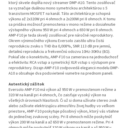
ktorý skvele dopĺňa nový streamer DMP-A10. Tento zosilňovač
sa vyznačuje duálnou mono symetrickou architektúrou s 5
tranzistormi MOSFET na kanál. Táto architektúra je schopná
výkonu až 2x320W pri 4 ohmoch a 2x200W pri 8 ohmoch. K tomu
sa pridáva možnosť premostenia v mono režime a dosiahnutie
výstupného výkonu 950 W pri 4 ohmoch a 650 W pri 8 ohmoch.
AMP-F10 je teda skvelý zosilňovač pre náročné reproduktory.
Okrem výnimočného výkonu Eversolo zaistilo ultra čistú
reprodukciu zvuku s THD iba 0,008%, SNR 113 dB pre jemnú,
detailnú reprodukciu a frekvenčnú odozvu 10Hz-30Khz (8Ω).
Pokiaľ ide o konektivitu, AMP-F10 sa zameriava na jednoduchosť
a efektivitu: RCA vstup a symetrický XLR vstup s výstupom pre
reproduktory. Dizajn AMP-F10 zodpovedá elegancii modelu DMP-
A10 a obsahuje dva podsvietené vumetre na prednom paneli.
Autentický zážitok
Eversolo AMP-F10 má výkon až 950 W v premostenom režime a
320 W na kanál pri 4 ohmoch, čo zaisťuje vysoký výkon na
všetkých úrovniach hlasitosti. Či už si doma užívate stereo zvuk
alebo zažívate elektrizujúcu atmosféru živej hudby vo veľkom
priestore, AMP-F10 poskytuje pôsobivý výkon, ktorý vás vtiahne
do jedinečnej zvukovej scény. Pri 8 ohmoch môže poskytnúť
výkon 200 W na kanál a až 650 W v premostenom režime. Pri 4
ohmoch môže poskytnúť 320 W výkonu na kanál a až 950 W v