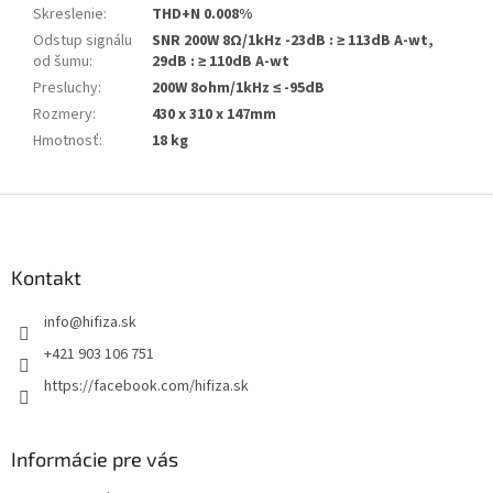
Skreslenie
:
THD+N 0.008%
Odstup signálu
SNR 200W 8Ω/1kHz -23dB : ≥ 113dB A-wt,
od šumu
:
29dB : ≥ 110dB A-wt
Presluchy
:
200W 8ohm/1kHz ≤ -95dB
Rozmery
:
430 x 310 x 147mm
Hmotnosť
:
18 kg
Z
á
p
ä
Kontakt
t
info
@
hifiza.sk
i
e
+421 903 106 751
https://facebook.com/hifiza.sk
Informácie pre vás