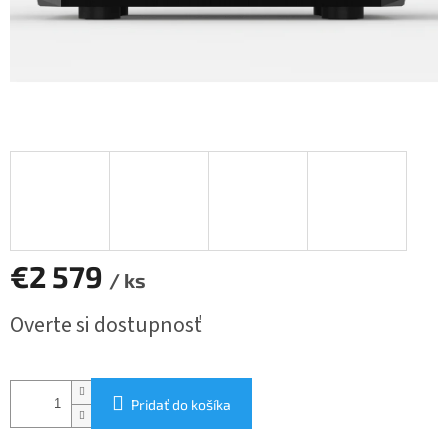
€2 579
/ ks
Jednotková
Overte si dostupnosť
cena:
Pridať do košíka