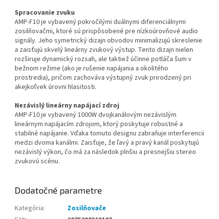
Spracovanie zvuku
AMP-F10 je vybavený pokročilými duálnymi diferenciálnymi
zosilňovačmi, ktoré sú prispôsobené pre nízkoúrovňové audio
signály. Jeho symetrický dizajn obvodov minimalizujú skreslenie
a zaisťujú skvelý lineárny zvukový výstup. Tento dizajn nielen
rozširuje dynamický rozsah, ale taktiež účinne potláča šum v
bežnom režime (ako je rušenie napájania a okolitého
prostredia), pričom zachováva výstupný zvuk prirodzený pri
akejkoľvek úrovni hlasitosti.
Nezávislý lineárny napájací zdroj
AMP-F10 je vybavený 1000W dvojkanálovým nezávislým
lineárnym napájacím zdrojom, ktorý poskytuje robustné a
stabilné napájanie. Vďaka tomuto designu zabraňuje interferencii
medzi dvoma kanálmi. Zaisťuje, že ľavý a pravý kanál poskytujú
nezávislý výkon, čo má za následok plnšiu a presnejšiu stereo
zvukovú scénu.
Dodatočné parametre
Kategória
:
Zosilňovače