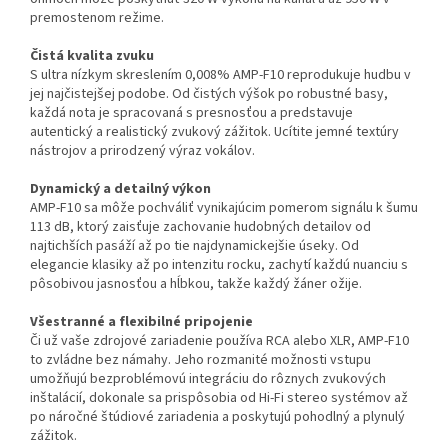
premostenom režime.
Čistá kvalita zvuku
S ultra nízkym skreslením 0,008% AMP-F10 reprodukuje hudbu v
jej najčistejšej podobe. Od čistých výšok po robustné basy,
každá nota je spracovaná s presnosťou a predstavuje
autentický a realistický zvukový zážitok. Ucítite jemné textúry
nástrojov a prirodzený výraz vokálov.
Dynamický a detailný výkon
AMP-F10 sa môže pochváliť vynikajúcim pomerom signálu k šumu
113 dB, ktorý zaisťuje zachovanie hudobných detailov od
najtichších pasáží až po tie najdynamickejšie úseky. Od
elegancie klasiky až po intenzitu rocku, zachytí každú nuanciu s
pôsobivou jasnosťou a hĺbkou, takže každý žáner ožije.
Všestranné a flexibilné pripojenie
Či už vaše zdrojové zariadenie používa RCA alebo XLR, AMP-F10
to zvládne bez námahy. Jeho rozmanité možnosti vstupu
umožňujú bezproblémovú integráciu do rôznych zvukových
inštalácií, dokonale sa prispôsobia od Hi-Fi stereo systémov až
po náročné štúdiové zariadenia a poskytujú pohodlný a plynulý
zážitok.