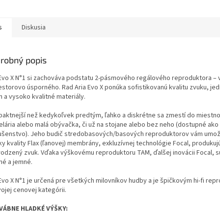
s
Diskusia
robný popis
 Evo X N°1 si zachováva podstatu 2-pásmového regálového reproduktora –
iestorovo úsporného. Rad Aria Evo X ponúka sofistikovanú kvalitu zvuku, j
n a vysoko kvalitné materiály.
aktnejší než kedykoľvek predtým, ľahko a diskrétne sa zmestí do miestnos
elária alebo malá obývačka, či už na stojane alebo bez neho (dostupné ako 
lušenstvo). Jeho budič stredobasových/basových reproduktorov vám umož
ky kvality Flax (ľanovej) membrány, exkluzívnej technológie Focal, produkuj
irodzený zvuk. Vďaka výškovému reproduktoru TAM, ďalšej inovácii Focal, s
né a jemné.
 Evo X N°1 je určená pre všetkých milovníkov hudby a je špičkovým hi-fi re
ojej cenovej kategórii.
VÁBNE HLADKÉ VÝŠKY: