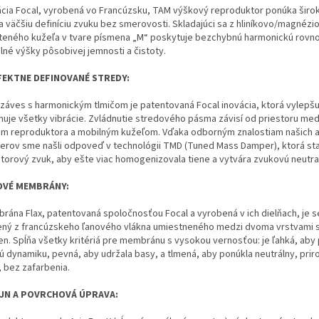
ácia Focal, vyrobená vo Francúzsku, TAM výškový reproduktor ponúka širok
 a väčšiu definíciu zvuku bez smerovosti. Skladajúci sa z hliníkovo/magnéz
teného kužeľa v tvare písmena „M“ poskytuje bezchybnú harmonickú rovn
lné výšky pôsobivej jemnosti a čistoty.
FEKTNE DEFINOVANÉ STREDY:
záves s harmonickým tlmičom je patentovaná Focal inovácia, ktorá vylepšu
inuje všetky vibrácie. Zvládnutie stredového pásma závisí od priestoru me
m reproduktora a mobilným kužeľom. Vďaka odborným znalostiam našich a
nierov sme našli odpoveď v technológii TMD (Tuned Mass Damper), ktorá sta
storový zvuk, aby ešte viac homogenizovala tiene a vytvára zvukovú neutral
OVÉ MEMBRÁNY:
rána Flax, patentovaná spoločnosťou Focal a vyrobená v ich dielňach, je s
ený z francúzskeho ľanového vlákna umiestneného medzi dvoma vrstvami 
ien. Spĺňa všetky kritériá pre membránu s vysokou vernosťou: je ľahká, aby
ú dynamiku, pevná, aby udržala basy, a tlmená, aby ponúkla neutrálny, pri
, bez zafarbenia.
AJN A POVRCHOVÁ ÚPRAVA: