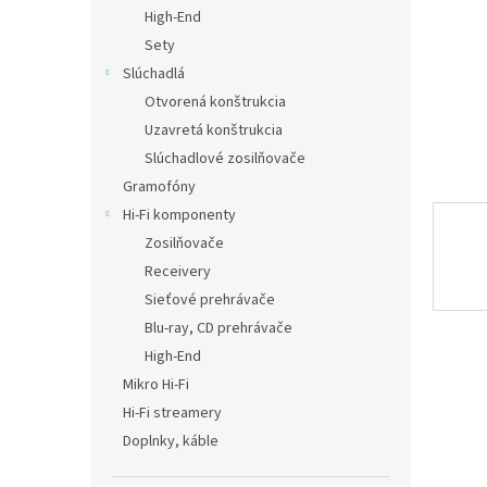
High-End
Sety
Slúchadlá
Otvorená konštrukcia
Uzavretá konštrukcia
Slúchadlové zosilňovače
Gramofóny
Hi-Fi komponenty
Zosilňovače
Receivery
Sieťové prehrávače
Blu-ray, CD prehrávače
High-End
Mikro Hi-Fi
Hi-Fi streamery
Doplnky, káble