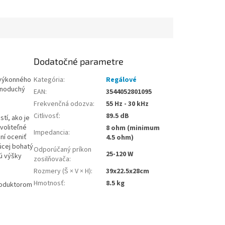
Dodatočné parametre
 výkonného
Kategória
:
Regálové
ednoduchý
EAN
:
3544052801095
Frekvenčná odozva
:
55 Hz - 30 kHz
Citlivosť
:
89.5 dB
tí, ako je
voliteľné
8 ohm (minimum
Impedancia
:
ní oceniť
4.5 ohm)
úcej bohatý
Odporúčaný príkon
25-120 W
ú výšky
zosilňovača
:
Rozmery (Š × V × H)
:
39x22.5x28cm
Hmotnosť
:
8.5 kg
produktorom