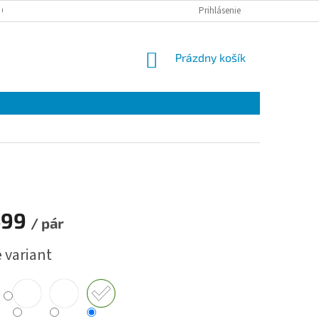
 OSOBNÝCH ÚDAJOV
Prihlásenie
NÁKUPNÝ
Prázdny košík
KOŠÍK
499
/ pár
ová
 variant