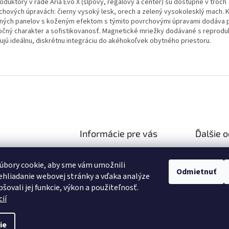
oduktory v rade Aria Evo X (sĺpový, regálový a center) sú dostupné v troch
chových úpravách: čierny vysoký lesk, orech a zelený vysokolesklý mach. 
ných panelov s koženým efektom s týmito povrchovými úpravami dodáva
očný charakter a sofistikovanosť. Magnetické mriežky dodávané s reprodu
ťujú ideálnu, diskrétnu integráciu do akéhokoľvek obytného priestoru.
Informácie pre vás
Ďalšie 
Ako nakupovať
Reklamač
hifiza.sk
úbory cookie, aby sme vám umožnili
Obchodné podmienky
03 106 751
Doprava 
Odmietnuť
hliadanie webovej stránky a vďaka analýze
Podmienky ochrany osobných
//facebook.com/hifi
šovali jej funkcie, výkon a použiteľnosť.
údajov
ií
ie
nastavenie cookies