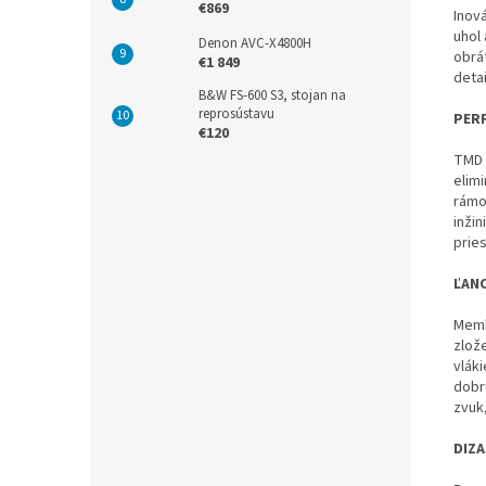
€869
Inov
uhol
Denon AVC-X4800H
obrá
€1 849
detai
B&W FS-600 S3, stojan na
reprosústavu
PER
€120
TMD 
elim
rámo
inži
prie
ĽAN
Memb
zlož
vlák
dobr
zvuk
DIZ