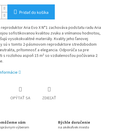
Pridať do košíka
reproduktor Aria Evo X N°1 zachováva podstatu radu Aria
ojou sofistikovanou kvalitou zvuku a vnímanou hodnotou,
šujú vysokokvalitné materiály. Kvality jeho ľanovej
 sú v tomto 2-pásmovom reproduktore stredobodom
eutralita, prítomnosť a elegancia. Odporúča sa pre
i s rozlohou aspoň 15 m² so vzdialenosťou počúvania 2
e.
informácie
OPÝTAŤ SA
ZDIEĽAŤ
omôžeme vám
Rýchle doručenie
 správnym výberom
na akékoľvek miesto