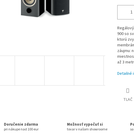
Regálový 
900 so sv
ktorú zvy
membrány
záujmu: n
miestnost
až 3 metr
Detailné 
TLAČ
Doručenie zdarma
Možnosť vypočuť si
P
pri nákupe nad 100 eur
tovar v našom showroome
so