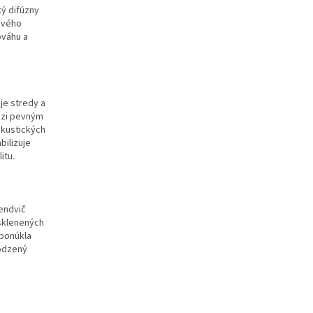
ý difúzny
iového
ováhu a
je stredy a
dzi pevným
kustických
bilizuje
itu.
endvič
sklenených
 ponúkla
rodzený