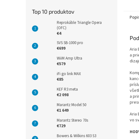
Top 10 produktov
Popi
Reprokáble Triangle Opera
(OFC)
€4
Pod
SVS SB-1000 pro
€699
Aria
a pr
WiiM Amp Ultra
dizaj
€579
Komp
iFi go link MAX
kanc
€85
prís
KEF R3 meta
všet
€2 098
a pr
pres
Marantz Model 50
€1 649
Aria
vo sv
Marantz Stereo 70s
€729
HOD
Bowers & Wilkins 603 S3