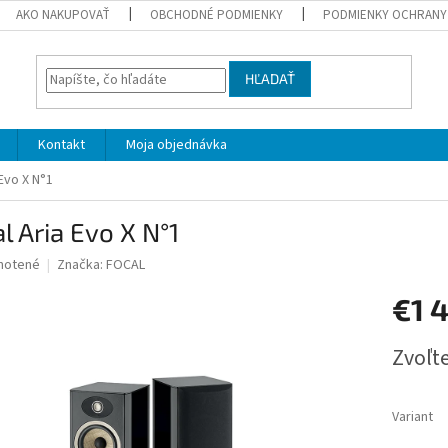
AKO NAKUPOVAŤ
OBCHODNÉ PODMIENKY
PODMIENKY OCHRANY
HĽADAŤ
Kontakt
Moja objednávka
 Evo X N°1
l Aria Evo X N°1
né
notené
Značka:
FOCAL
nie
€1 
u
Jednotk
Zvoľte
cena:
iek.
Variant