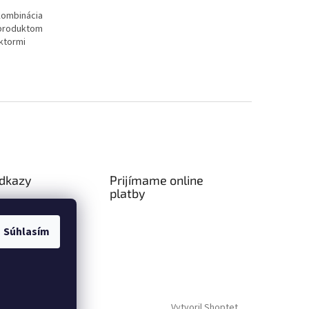
Kombinácia
 produktom
ktormi
odkazy
Prijímame online
platby
ný poriadok
a platba
Súhlasím
Vytvoril Shoptet