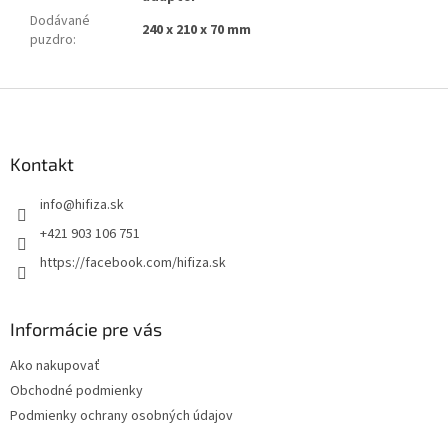
Dodávané
240 x 210 x 70 mm
puzdro
:
Z
á
p
ä
Kontakt
t
info
@
hifiza.sk
i
e
+421 903 106 751
https://facebook.com/hifiza.sk
Informácie pre vás
Ako nakupovať
Obchodné podmienky
Podmienky ochrany osobných údajov