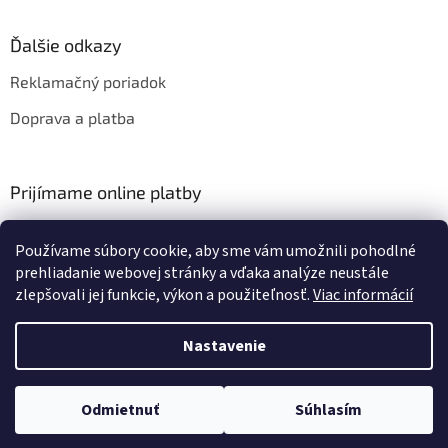
Ďalšie odkazy
Reklamačný poriadok
Doprava a platba
Prijímame online platby
Používame súbory cookie, aby sme vám umožnili pohodlné
prehliadanie webovej stránky a vďaka analýze neustále
zlepšovali jej funkcie, výkon a použiteľnosť.
Viac informácií
Vytvoril Shoptet
Nastavenie
Copyright 2026
HIFIZA
. Všetky práva vyhradené.
Upraviť nastavenie
Odmietnuť
Súhlasím
cookies