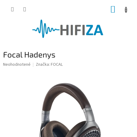
Prejsť
NÁKUP
na
obsah
KOŠÍK
Focal Hadenys
Priemerné
Neohodnotené
Značka:
FOCAL
hodnotenie
produktu
je
0,0
z
5
hviezdičiek.