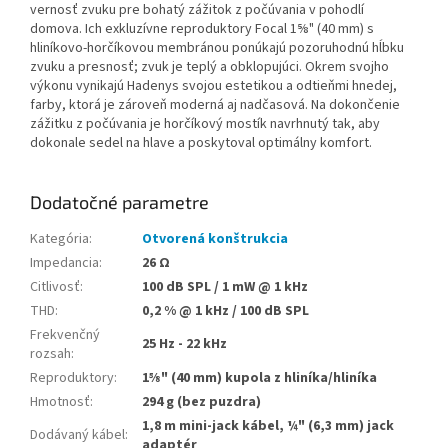
vernosť zvuku pre bohatý zážitok z počúvania v pohodlí
domova. Ich exkluzívne reproduktory Focal 1⅝" (40 mm) s
hliníkovo-horčíkovou membránou ponúkajú pozoruhodnú hĺbku
zvuku a presnosť; zvuk je teplý a obklopujúci. Okrem svojho
výkonu vynikajú Hadenys svojou estetikou a odtieňmi hnedej,
farby, ktorá je zároveň moderná aj nadčasová. Na dokončenie
zážitku z počúvania je horčíkový mostík navrhnutý tak, aby
dokonale sedel na hlave a poskytoval optimálny komfort.
Dodatočné parametre
Kategória
:
Otvorená konštrukcia
Impedancia
:
26 Ω
Citlivosť
:
100 dB SPL / 1 mW @ 1 kHz
THD
:
0,2 % @ 1 kHz / 100 dB SPL
Frekvenčný
25 Hz - 22 kHz
rozsah
:
Reproduktory
:
1⅝" (40 mm) kupola z hliníka/hliníka
Hmotnosť
:
294 g (bez puzdra)
1,8 m mini-jack kábel, ¼" (6,3 mm) jack
Dodávaný kábel
:
adaptér