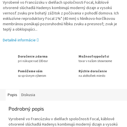
Vyrobené vo Francúzsku v dielňach spoločnosti Focal, káblové
otvorené slúchadlá Hadenys kombinujú moderný dizajn a vysokú
vernosť zvuku pre bohatý zážitok z počúvania v pohodlí domova. Ich
exkluzívne reproduktory Focal 1⅝" (40 mm) s hliníkovo-horčíkovou
membránou ponúkajú pozoruhodnú hĺbku zvuku a presnosť; zvuk je
teplý a obklopujúci...
Detailné informácie
Doručenie zdarma
Možnosť vypočuť si
pri nákupe nad 100 eur
tovar v našom showroome
Pomôžeme vám
Rýchle doručenie
so správnym výberom
na akékoľvek miesto
Popis
Diskusia
Podrobný popis
Vyrobené vo Francúzsku v dielňach spoločnosti Focal, káblové
otvorené slúchadlá Hadenys kombinujú moderný dizajn a vysokú