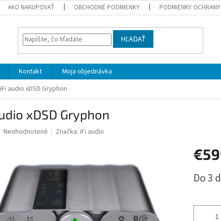
AKO NAKUPOVAŤ
OBCHODNÉ PODMIENKY
PODMIENKY OCHRANY
HĽADAŤ
Kontakt
Moja objednávka
iFi audio xDSD Gryphon
audio xDSD Gryphon
Priemerné
Neohodnotené
Značka:
iFi audio
hodnotenie
produktu
€5
je
0,0
Jednotk
Do 3 d
z
cena:
5
hviezdičiek.