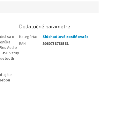
Dodatočné parametre
edná sa o
Kategória
:
Slúchadlové zosilňovače
ponúka
EAN
:
5060738786381
i-Res Audio
. USB vstup
luetooth
 aj tie
 sebou