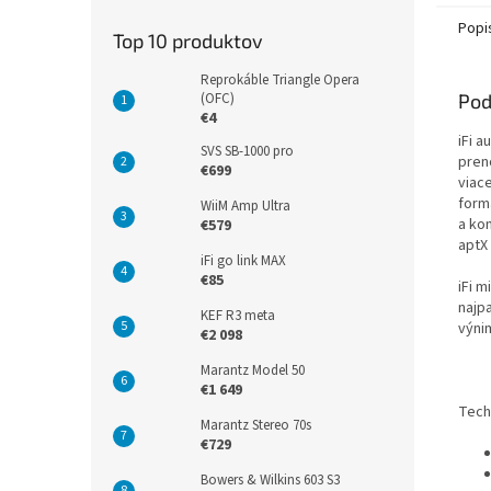
Popi
Top 10 produktov
Reprokáble Triangle Opera
Pod
(OFC)
€4
iFi 
SVS SB-1000 pro
pren
€699
viace
form
WiiM Amp Ultra
a ko
€579
aptX
iFi go link MAX
€85
iFi 
najp
KEF R3 meta
výnim
€2 098
Marantz Model 50
€1 649
Tech
Marantz Stereo 70s
€729
Bowers & Wilkins 603 S3