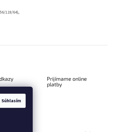
56/128/64),
odkazy
Prijímame online
platby
ný poriadok
a platba
Súhlasím