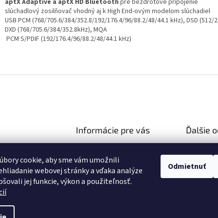
aptX
Adaptive a aptX HD
Bluetooth
pre bezdrôtové pripojenie
slúchadlový zosilňovač vhodný aj k High End-ovým modelom slúchadiel
USB
PCM (768/705.6/384/352.8/192/176.4/96/88.2/48/44.1 kHz), DSD (512/2
DXD (768/705.6/384/352.8kHz), MQA
PCM S/PDIF (192/176.4/96/88.2/48/44.1 kHz)
Informácie pre vás
Ďalšie 
Ako nakupovať
Reklamač
hifiza.sk
úbory cookie, aby sme vám umožnili
Obchodné podmienky
03 106 751
Doprava 
Odmietnuť
hliadanie webovej stránky a vďaka analýze
Podmienky ochrany osobných
//facebook.com/hifi
šovali jej funkcie, výkon a použiteľnosť.
údajov
ií
ie