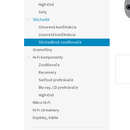
High-End
Sety
Slúchadlá
Otvorená konštrukcia
Uzavretá konštrukcia
Slúchadlové zosilňovače
Gramofóny
Hi-Fi komponenty
Zosilňovače
Receivery
Sieťové prehrávače
Blu-ray, CD prehrávače
High-End
Mikro Hi-Fi
Hi-Fi streamery
Doplnky, káble