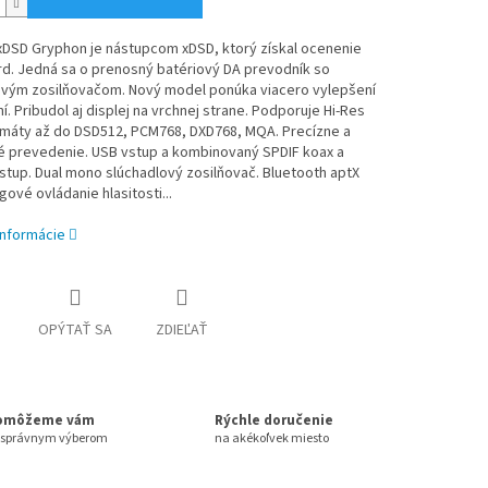
 xDSD Gryphon je nástupcom xDSD, ktorý získal ocenenie
rd. Jedná sa o prenosný batériový DA prevodník so
ovým zosilňovačom. Nový model ponúka viacero vylepšení
ní. Pribudol aj displej na vrchnej strane. Podporuje Hi-Res
rmáty až do DSD512, PCM768, DXD768, MQA. Precízne a
é prevedenie. USB vstup a kombinovaný SPDIF koax a
stup. Dual mono slúchadlový zosilňovač. Bluetooth aptX
gové ovládanie hlasitosti...
informácie
OPÝTAŤ SA
ZDIEĽAŤ
omôžeme vám
Rýchle doručenie
 správnym výberom
na akékoľvek miesto