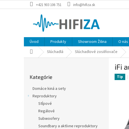
Prejsť
+421 903 106 751
info@hifiza.sk
na
obsah
Úvod
Produkty
Showroom Žilina
O nás
Domov
Slúchadlá
Slúchadlové zosilňovače
B
iFi 
o
Preskočiť
č
Kategórie
kategórie
Tip
n
ý
Domáce kiná a sety
p
Reproduktory
a
Stĺpové
n
e
Regálové
l
Subwoofery
Soundbary a aktívne reproduktory