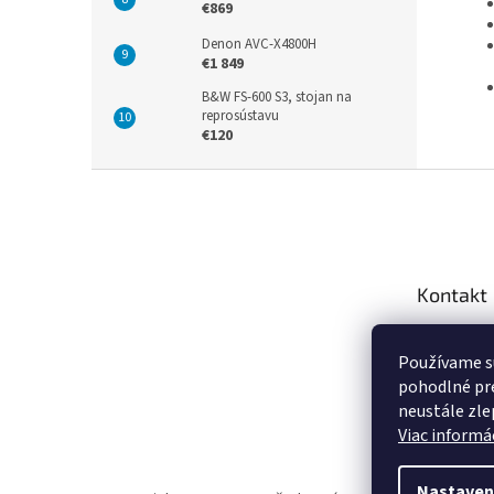
€869
Denon AVC-X4800H
€1 849
B&W FS-600 S3, stojan na
reprosústavu
€120
Z
á
p
ä
t
Kontakt
i
e
info
@
Používame s
+421 9
pohodlné pre
https:
neustále zlep
za.sk
Viac informác
Nastaven