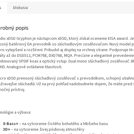
s
Diskusia
robný popis
audio xDSD Gryphon je nástupcom xDSD, ktorý získal ocenenie EISA award. J
osný batériový DA prevodník so slúchadlovým zosilňovačom. Nový model 
ro vylepšení a rozšírení. Pribudol aj displej na vrchnej strane. Podporuje H
áty až do DSD512, PCM768, DXD768, MQA. Precízne a elegantné prevedenie
mbinovaný SPDIF koax a optický vstup. Dual mono slúchadlový zosilňovač. B
 HD. Analogové ovládanie hlasitosti.
micro xDSD prenosný slúchadlový zosilňovač s prevodníkom, schopný utiahnúť
ažravejšie slúchadlá. Už na prvý pohľad nadobudnete dojem, že máte pred
očný prístroj.
nológie a výbava:
X-Bass+
– na vytvorenie čistého bohatého a hlbšieho basu
3D+
– na vytvorenie živej pódiovej atmosféry