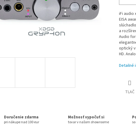
iFi audio
EISA awa
slúchadl
a rozšíre
Audio fo
elegantn
optický v
HD. Analo
Detailné 
TLAČ
Doručenie zdarma
Možnosť vypočuť si
P
pri nákupe nad 100 eur
tovar v našom showroome
so