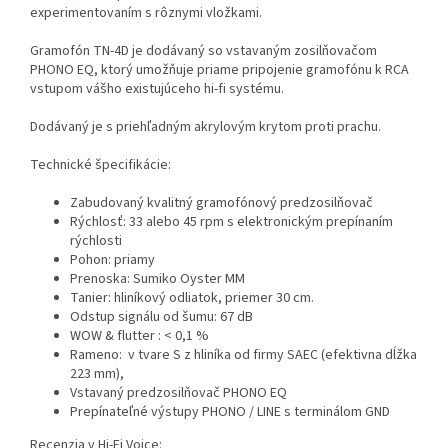
experimentovaním s rôznymi vložkami.
Gramofón TN-4D je dodávaný so vstavaným zosilňovačom
PHONO EQ, ktorý umožňuje priame pripojenie gramofónu k RCA
vstupom vášho existujúceho hi-fi systému.
Dodávaný je s priehľadným akrylovým krytom proti prachu.
Technické špecifikácie:
Zabudovaný kvalitný gramofónový predzosilňovač
Rýchlosť: 33 alebo 45 rpm s elektronickým prepínaním
rýchlosti
Pohon: priamy
Prenoska: Sumiko Oyster MM
Tanier:
hliníkový odliatok, priemer 30 cm.
Odstup signálu od šumu: 67 dB
WOW & flutter : < 0,1 %
Rameno: v tvare S
z hliníka od firmy SAEC
(efektivna dĺžka
223 mm),
Vstavaný predzosilňovač PHONO EQ
Prepínateľné výstupy PHONO / LINE s terminálom GND
Recenzia v Hi-Fi Voice: