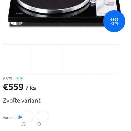
€579
–3 %
€579
–3 %
€559
/ ks
Jednotková
Zvoľte variant
cena:
Variant