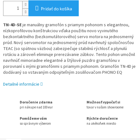
Pridať do košíka
TN-4D-SE
je manuálny gramofón s priamym pohonom s elegantnou,
nízkoprofilovou konštrukciou vďaka použitiu novo vyvinutého
bezkontaktného (bezkomutátorového) servo motora na jednosmerný
prúd. Nový servomotor na jednosmerný prúd navrhnutý spoločnosťou
TEAC (so spätnou väzbou) zabezpečuje stabilnú rýchlosť a plynulú
rotáciu a zároveň eliminuje prerezávanie zúbkov. Tento pohon umožnil
navrhnúť mimoriadne elegantné a štýlové puzdro gramofónu v
porovnaní s inými gramofónmi s priamym pohonom. Gramofón TN-4D je
dodávaný so vstavaným odpojiteľným zosilňovačom PHONO EQ
Detailné informácie
Doručenie zdarma
Možnosť vypočuť si
pri nákupe nad 100 eur
tovar v našom showroome
Pomôžeme vám
Rýchle doručenie
so správnym výberom
na akékoľvek miesto