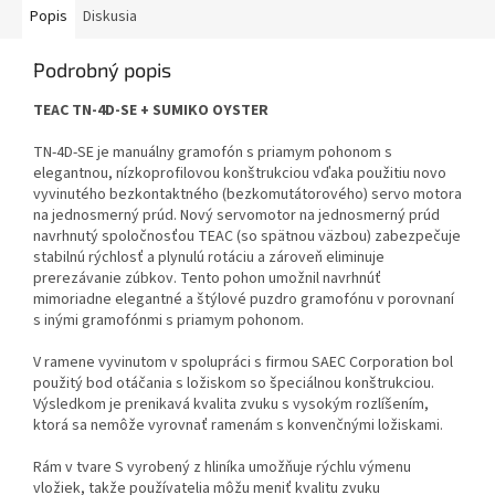
Popis
Diskusia
Podrobný popis
TEAC TN-4D-SE + SUMIKO OYSTER
TN-4D-SE je manuálny gramofón s priamym pohonom s
elegantnou, nízkoprofilovou konštrukciou vďaka použitiu novo
vyvinutého bezkontaktného (bezkomutátorového) servo motora
na jednosmerný prúd. Nový servomotor na jednosmerný prúd
navrhnutý spoločnosťou TEAC (so spätnou väzbou) zabezpečuje
stabilnú rýchlosť a plynulú rotáciu a zároveň eliminuje
prerezávanie zúbkov. Tento pohon umožnil navrhnúť
mimoriadne elegantné a štýlové puzdro gramofónu v porovnaní
s inými gramofónmi s priamym pohonom.
V ramene vyvinutom v spolupráci s firmou SAEC Corporation bol
použitý bod otáčania s ložiskom so špeciálnou konštrukciou.
Výsledkom je prenikavá kvalita zvuku s vysokým rozlíšením,
ktorá sa nemôže vyrovnať ramenám s konvenčnými ložiskami.
Rám v tvare S vyrobený z hliníka umožňuje rýchlu výmenu
vložiek, takže používatelia môžu meniť kvalitu zvuku