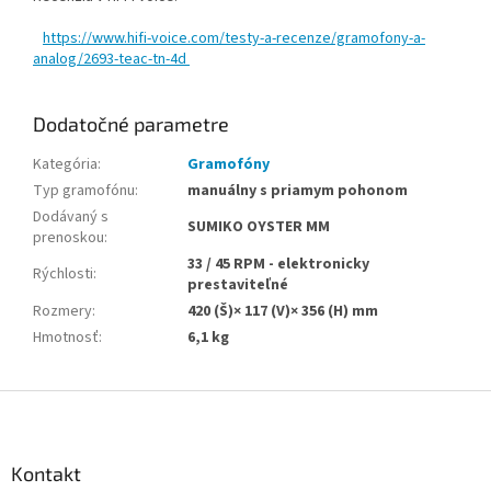
https://www.hifi-voice.com/testy-a-recenze/gramofony-a-
analog/2693-teac-tn-4d
Dodatočné parametre
Kategória
:
Gramofóny
Typ gramofónu
:
manuálny s priamym pohonom
Dodávaný s
SUMIKO OYSTER MM
prenoskou
:
33 / 45 RPM - elektronicky
Rýchlosti
:
prestaviteľné
Rozmery
:
420 (Š)× 117 (V)× 356 (H) mm
Hmotnosť
:
6,1 kg
Z
á
p
ä
Kontakt