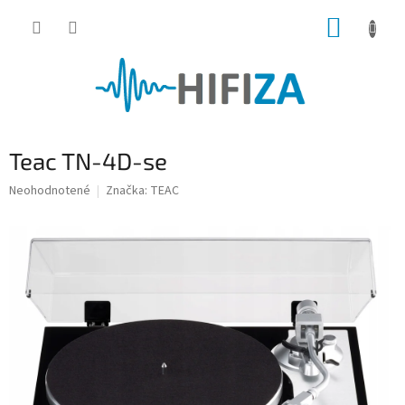
Prejsť
NÁKUP
na
obsah
KOŠÍK
Teac TN-4D-se
Priemerné
Neohodnotené
Značka:
TEAC
hodnotenie
produktu
je
0,0
z
5
hviezdičiek.