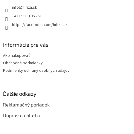
t
info
@
hifiza.sk
i
e
+421 903 106 751
https://facebook.com/hifiza.sk
Informácie pre vás
Ako nakupovať
Obchodné podmienky
Podmienky ochrany osobných údajov
Ďalšie odkazy
Reklamačný poriadok
Doprava a platba