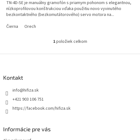
TN-4D-SE je manuálny gramofón s priamym pohonom s elegantnou,
nízkoprofilovou konštrukciou vďaka použitiu novo vyvinutého
bezkontaktného (bezkomutátorového) servo motora na...
Čierna
Orech
1
položiek celkom
O
v
l
Z
á
á
d
p
a
ä
Kontakt
c
t
i
info
@
hifiza.sk
i
e
p
e
+421 903 106 751
r
https://facebook.com/hifiza.sk
v
k
y
v
Informácie pre vás
ý
p