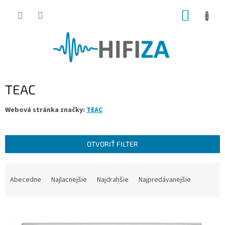
Prejsť
NÁKUP
na
obsah
KOŠÍK
TEAC
Webová stránka značky:
TEAC
OTVORIŤ FILTER
R
a
Abecedne
Najlacnejšie
Najdrahšie
Najpredávanejšie
d
e
V
n
ý
i