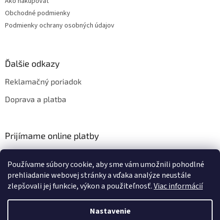
Ako nakupovať
i
Obchodné podmienky
s
Podmienky ochrany osobných údajov
u
Ďalšie odkazy
Reklamačný poriadok
Doprava a platba
Prijímame online platby
Používame súbory cookie, aby sme vám umožnili pohodlné
prehliadanie webovej stránky a vďaka analýze neustále
zlepšovali jej funkcie, výkon a použiteľnosť.
Viac informácií
Vytvoril Shoptet
Nastavenie