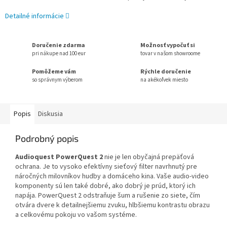
Detailné informácie
Doručenie zdarma
Možnosť vypočuť si
pri nákupe nad 100 eur
tovar v našom showroome
Pomôžeme vám
Rýchle doručenie
so správnym výberom
na akékoľvek miesto
Popis
Diskusia
Podrobný popis
Audioquest PowerQuest 2
nie je len obyčajná prepäťová
ochrana. Je to vysoko efektívny sieťový filter navrhnutý pre
náročných milovníkov hudby a domáceho kina. Vaše audio-video
komponenty sú len také dobré, ako dobrý je prúd, ktorý ich
napája. PowerQuest 2 odstraňuje šum a rušenie zo siete, čím
otvára dvere k detailnejšiemu zvuku, hlbšiemu kontrastu obrazu
a celkovému pokoju vo vašom systéme.