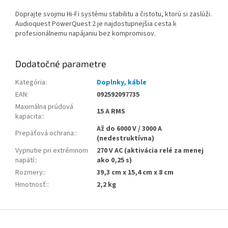
Doprajte svojmu Hi-Fi systému stabilitu a čistotu, ktorú si zaslúži.
Audioquest PowerQuest 2 je najdostupnejšia cesta k
profesionálnemu napájaniu bez kompromisov.
Dodatočné parametre
Kategória
:
Doplnky, káble
EAN
:
092592097735
Maximálna prúdová
15 A RMS
kapacita:
:
Až do 6000 V / 3000 A
Prepäťová ochrana:
:
(nedestruktívna)
Vypnutie pri extrémnom
270 V AC (aktivácia relé za menej
napätí:
:
ako 0,25 s)
Rozmery:
:
39,3 cm x 15,4 cm x 8 cm
Hmotnosť:
:
2,2 kg
Z
á