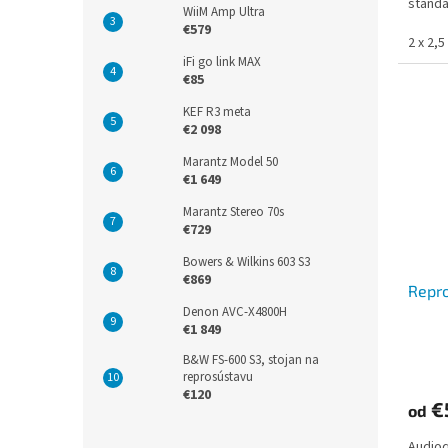
štanda
WiiM Amp Ultra
pre vo
€579
2 x 2,5
iFi go link MAX
€85
KEF R3 meta
€2 098
Marantz Model 50
€1 649
Marantz Stereo 70s
€729
Bowers & Wilkins 603 S3
€869
Repro
Denon AVC-X4800H
€1 849
B&W FS-600 S3, stojan na
reprosústavu
€120
€
od
Audioq