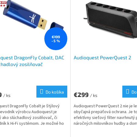
€199
–5 %
quest DragonFly Cobalt, DAC
Audioquest PowerQuest 2
chadlový zosilňovač
Do košíka
Do
9
€299
/ ks
/ ks
uest DragonFly Cobalt je štýlový
Audioquest PowerQuest 2 nie je l
evodník výrobcu Audioquest je
obyčajná prepäťová ochrana. Je t
 ako slúchadlový zosilňovač, či
efektívny sieťový filter navrhnutý 
ník k Hi-Fi systémom. Je možné ho
náročných milovníkov hudby a do
dukčný kábel USB...
kina. Vaše audio-video...