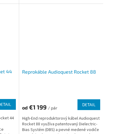
ket 44
Reprokáble Audioquest Rocket 88
DETAIL
DETAIL
€1 199
od
/ pár
ocket 44
High-End reproduktorový kábel Audioquest
Rocket 88 využíva patentovaný Dielectric-
ce
Bias Systém (DBS) a pevné medené vodiče