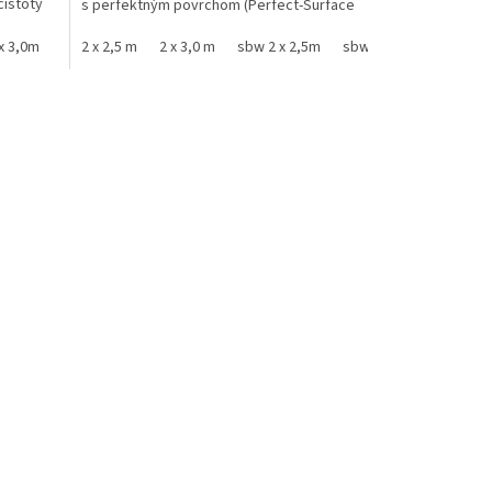
čistoty
s perfektným povrchom (Perfect-Surface
Copper+). Vďaka...
x 3,0m
2 x 2,0 m
2 x 2,5 m
2 x 3,0 m
sbw 2 x 2,5m
sbw 2 x 3,0m