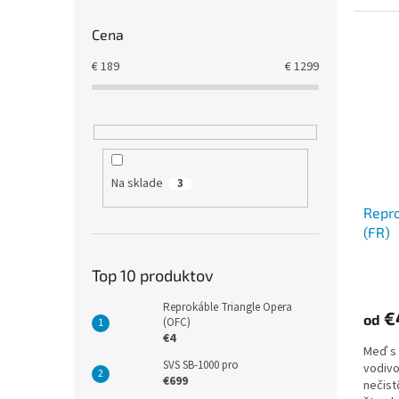
Cena
€
189
€
1299
Na sklade
3
Repro
(FR)
Top 10 produktov
Reprokáble Triangle Opera
€
od
(OFC)
€4
Meď s
SVS SB-1000 pro
vodivo
€699
nečist