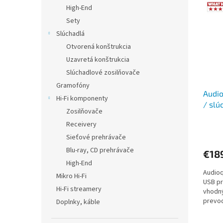
p
e
High-End
i
p
Sety
s
r
Slúchadlá
p
o
Otvorená konštrukcia
r
d
Uzavretá konštrukcia
o
u
d
Slúchadlové zosilňovače
k
u
t
Gramofóny
Audio
k
o
Hi-Fi komponenty
/ slú
t
v
Zosilňovače
o
Receivery
v
Sieťové prehrávače
Blu-ray, CD prehrávače
€18
High-End
Audioq
Mikro Hi-Fi
USB pr
Hi-Fi streamery
vhodný
prevod
Doplnky, káble
cez re