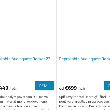
káble Audioquest Rocket 22
Reprokáble Audioquest Roc
DETAIL
449
€699
od
/ pár
/ pár
 dokonalým povrchom LGC má vo
Špičkový reproduktorový kábel R
m materiáli menej oxidov, menej
používa starostlivo prepracovanú
ôt a menšie hranice zŕn ako
kombináciu vodičov Perfect-Surfa