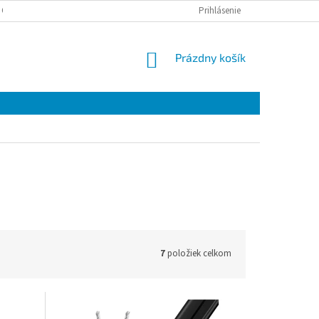
 OSOBNÝCH ÚDAJOV
Prihlásenie
NÁKUPNÝ
Prázdny košík
KOŠÍK
7
položiek celkom