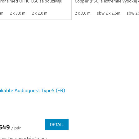
rdná meď OFHC. LGC sa používajú
Copper (PSC) a extrémne vysokej 
diče Rocket 22 umiestnené...
Perfect-Surface Copper +...
 m
2 x 3,0 m
2 x 2,0 m
2 x 3,0 m
sbw 2 x 2,5m
sbw 2 
káble Audioquest Type5 (FR)
DETAIL
549
/ pár
uest je americký výrobca