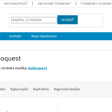
AKO NAKUPOVAŤ
OBCHODNÉ PODMIENKY
PODMIENKY OCHRANY
HĽADAŤ
Kontakt
Moja objednávka
ioquest
 stránka značky:
Audioquest
dne
Najlacnejšie
Najdrahšie
Najpredávanejšie