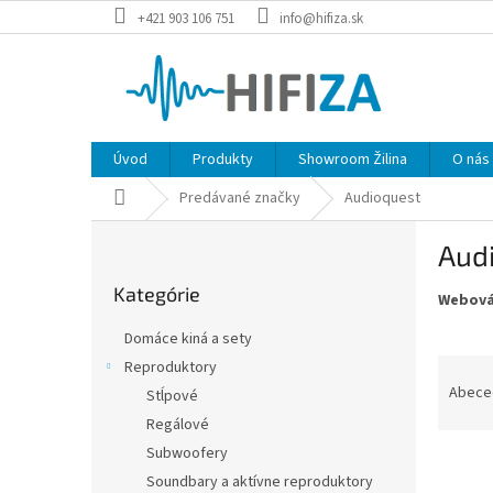
Prejsť
+421 903 106 751
info@hifiza.sk
na
obsah
Úvod
Produkty
Showroom Žilina
O nás
Domov
Predávané značky
Audioquest
B
Aud
o
Preskočiť
č
Kategórie
kategórie
Webová
n
ý
Domáce kiná a sety
p
R
Reproduktory
a
a
Abece
Stĺpové
n
d
e
Regálové
e
l
Subwoofery
V
n
Soundbary a aktívne reproduktory
ý
i