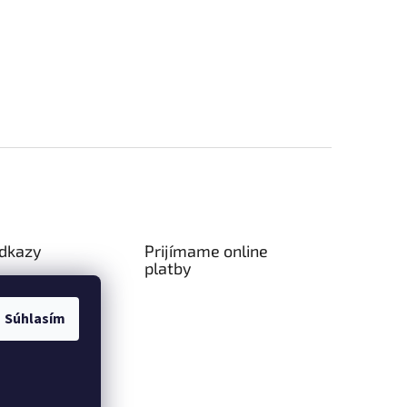
odkazy
Prijímame online
platby
ný poriadok
a platba
Súhlasím