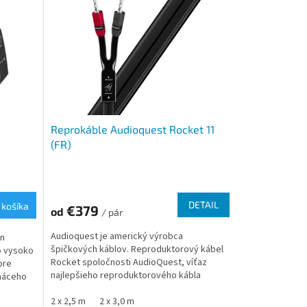
Reprokáble Audioquest Rocket 11
(FR)
DETAIL
 košíka
€379
od
/ pár
Audioquest je americký výrobca
en
špičkových káblov. Reproduktorový kábel
o vysoko
Rocket spoločnosti AudioQuest, víťaz
pre
najlepšieho reproduktorového kábla
máceho
anglického časopisu Hi-Fi v danej...
2 x 2,5 m
2 x 3,0 m