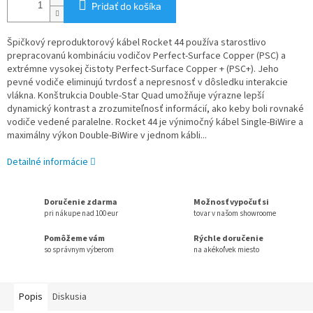
Pridať do košíka
Špičkový reproduktorový kábel Rocket 44 používa starostlivo
prepracovanú kombináciu vodičov Perfect-Surface Copper (PSC) a
extrémne vysokej čistoty Perfect-Surface Copper + (PSC+). Jeho
pevné vodiče eliminujú tvrdosť a nepresnosť v dôsledku interakcie
vlákna. Konštrukcia Double-Star Quad umožňuje výrazne lepší
dynamický kontrast a zrozumiteľnosť informácií, ako keby boli rovnaké
vodiče vedené paralelne. Rocket 44 je výnimočný kábel Single-BiWire a
maximálny výkon Double-BiWire v jednom kábli...
Detailné informácie
Doručenie zdarma
Možnosť vypočuť si
pri nákupe nad 100 eur
tovar v našom showroome
Pomôžeme vám
Rýchle doručenie
so správnym výberom
na akékoľvek miesto
Popis
Diskusia