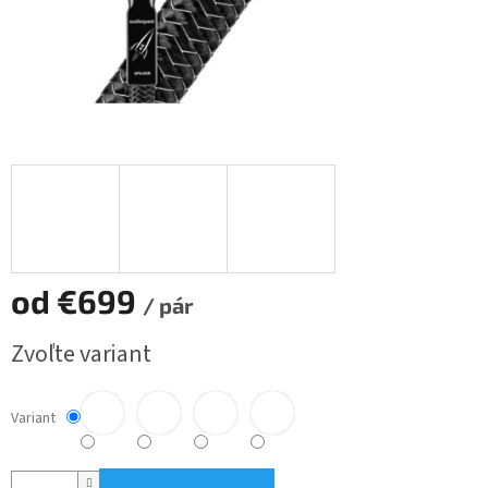
od
€699
/ pár
Jednotková
Zvoľte variant
cena:
Variant