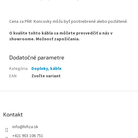
Cena za PÁR. Koncovky môžu byť postriebrené alebo pozlátené.
O kvalite tohto kábla sa môžete presvedčiť u nás v
showroome. Možnosť zapožičania.
Dodatočné parametre
Kategória
:
Doplnky, káble
EAN
:
Zvoľte variant
Z
á
p
ä
Kontakt
t
info
@
hifiza.sk
i
e
+421 903 106 751