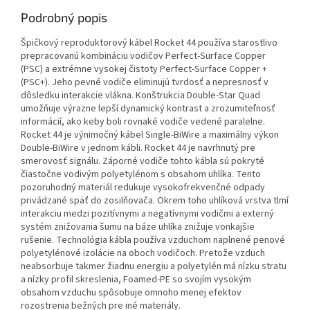
Podrobný popis
Špičkový reproduktorový kábel Rocket 44 používa starostlivo
prepracovanú kombináciu vodičov Perfect-Surface Copper
(PSC) a extrémne vysokej čistoty Perfect-Surface Copper +
(PSC+). Jeho pevné vodiče eliminujú tvrdosť a nepresnosť v
dôsledku interakcie vlákna. Konštrukcia Double-Star Quad
umožňuje výrazne lepší dynamický kontrast a zrozumiteľnosť
informácií, ako keby boli rovnaké vodiče vedené paralelne.
Rocket 44 je výnimočný kábel Single-BiWire a maximálny výkon
Double-BiWire v jednom kábli. Rocket 44 je navrhnutý pre
smerovosť signálu. Záporné vodiče tohto kábla sú pokryté
čiastočne vodivým polyetylénom s obsahom uhlíka. Tento
pozoruhodný materiál redukuje vysokofrekvenčné odpady
privádzané späť do zosilňovača. Okrem toho uhlíková vrstva tlmí
interakciu medzi pozitívnymi a negatívnymi vodičmi a externý
systém znižovania šumu na báze uhlíka znižuje vonkajšie
rušenie. Technológia kábla používa vzduchom naplnené penové
polyetylénové izolácie na oboch vodičoch. Pretože vzduch
neabsorbuje takmer žiadnu energiu a polyetylén má nízku stratu
a nízky profil skreslenia, Foamed-PE so svojím vysokým
obsahom vzduchu spôsobuje omnoho menej efektov
rozostrenia bežných pre iné materiály.