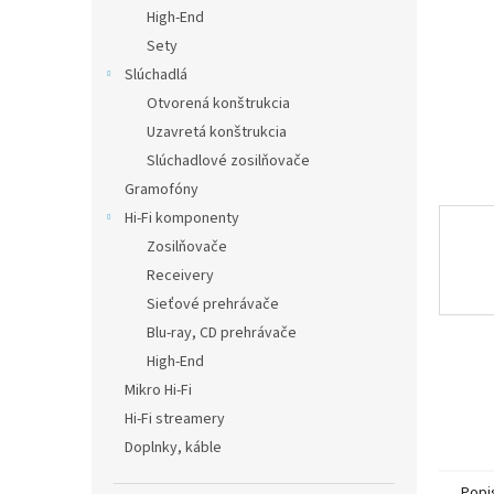
High-End
Sety
Slúchadlá
Otvorená konštrukcia
Uzavretá konštrukcia
Slúchadlové zosilňovače
Gramofóny
Hi-Fi komponenty
Zosilňovače
Receivery
Sieťové prehrávače
Blu-ray, CD prehrávače
High-End
Mikro Hi-Fi
Hi-Fi streamery
Doplnky, káble
Popi