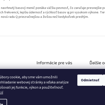
 navrhnutý basový menič ponúka väčšiu pevnosť, čo zaručuje presnejšie p
ych frekvencií, lepšiu údernosť a rýchlosť basov aj pri vysokom výkone. Tie
a novú radu Q priezračnejšou a živšou než kedykoľvek predtým.
Informácie pre vás
Ďalšie 
Ako nakupovať
Reklamač
hifiza.sk
úbory cookie, aby sme vám umožnili
Obchodné podmienky
03 106 751
Doprava 
Odmietnuť
hliadanie webovej stránky a vďaka analýze
Podmienky ochrany osobných
//facebook.com/hifi
šovali jej funkcie, výkon a použiteľnosť.
údajov
ií
ie