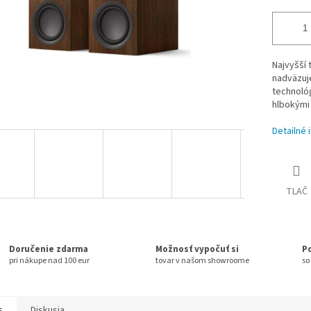
Najvyšší
nadväzuje
technológ
hlbokými 
Detailné 
TLAČ
Doručenie zdarma
Možnosť vypočuť si
P
pri nákupe nad 100 eur
tovar v našom showroome
so
s
Diskusia