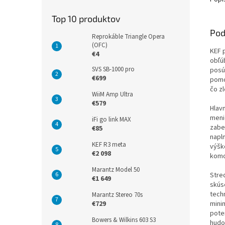
Top 10 produktov
Pod
Reprokáble Triangle Opera
(OFC)
KEF 
€4
obľú
SVS SB-1000 pro
posú
€699
pomo
čo zl
WiiM Amp Ultra
€579
Hlav
meni
iFi go link MAX
zabe
€85
napln
KEF R3 meta
výšk
€2 098
komo
Marantz Model 50
Stre
€1 649
skús
tech
Marantz Stereo 70s
mini
€729
pote
Bowers & Wilkins 603 S3
hudo