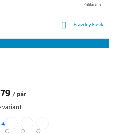
 OSOBNÝCH ÚDAJOV
Prihlásenie
NÁKUPNÝ
Prázdny košík
KOŠÍK
079
/ pár
ová
 variant