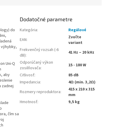
Dodatočné parametre
ology) do
Kategória
:
Regálové
lmi,
Zvoľte
EAN
:
oladená
variant
 výhybky,
Frekvenčný rozsah (-6
41 Hz – 20 kHz
dB)
:
Odporúčaný výkon
kon Uni-Q
15 - 180 W
zosilňovača
:
m
k, aby
Citlivosť
:
85 dB
reslenie
Impedancia
:
4Ω (min. 3,2Ω)
u zadnej
415 x 210 x 315
Rozmery reproduktora
:
mm
Hmotnosť
:
9,5 kg
klade
o
ora, čím sa
voj
ch