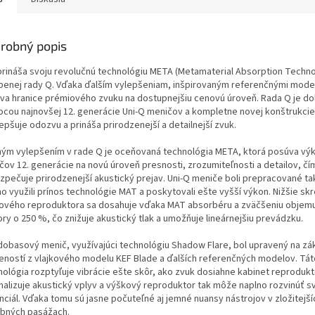
robný popis
prináša svoju revolučnú technológiu META (Metamaterial Absorption Techn
benej rady Q. Vďaka ďalším vylepšeniam, inšpirovaným referenčnými mode
va hranice prémiového zvuku na dostupnejšiu cenovú úroveň. Rada Q je d
cou najnovšej 12. generácie Uni-Q meničov a kompletne novej konštrukcie
epšuje odozvu a prináša prirodzenejší a detailnejší zvuk.
ným vylepšením v rade Q je oceňovaná technológia META, ktorá posúva vý
čov 12. generácie na novú úroveň presnosti, zrozumiteľnosti a detailov, čí
zpečuje prirodzenejší akustický prejav. Uni-Q meniče boli prepracované ta
o využili prínos technológie MAT a poskytovali ešte vyšší výkon. Nižšie sk
ového reproduktora sa dosahuje vďaka MAT absorbéru a zväčšeniu objem
ry o 250 %, čo znižuje akustický tlak a umožňuje lineárnejšiu prevádzku.
dobasový menič, využívajúci technológiu Shadow Flare, bol upravený na zá
eností z vlajkového modelu KEF Blade a ďalších referenčných modelov. Tát
nológia rozptyľuje vibrácie ešte skôr, ako zvuk dosiahne kabinet reprodukt
malizuje akustický vplyv a výškový reproduktor tak môže naplno rozvinúť s
nciál. Vďaka tomu sú jasne počuteľné aj jemné nuansy nástrojov v zložitejší
bných pasážach.