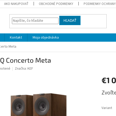
AKO NAKUPOVAŤ
OBCHODNÉ PODMIENKY
PODMIENKY OCHRANY
HĽADAŤ
Kontakt
Moja objednávka
certo Meta
 Q Concerto Meta
né
notené
Značka:
KEF
nie
€1 
u
Jednotk
Zvoľte
cena:
iek.
Variant