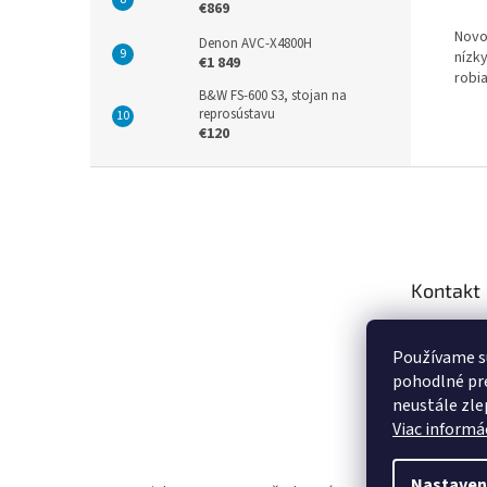
€869
Novo
Denon AVC-X4800H
nízk
€1 849
robi
B&W FS-600 S3, stojan na
reprosústavu
€120
Z
á
p
ä
t
Kontakt
i
e
info
@
Používame s
+421 9
pohodlné pre
https:
neustále zlep
za.sk
Viac informác
Nastaven