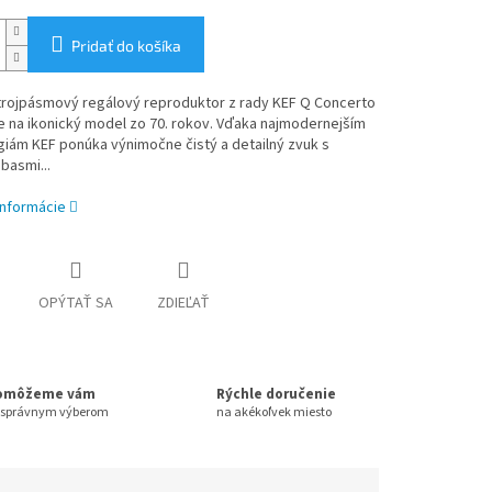
Pridať do košíka
 trojpásmový regálový reproduktor z rady KEF Q Concerto
 na ikonický model zo 70. rokov. Vďaka najmodernejším
iám KEF ponúka výnimočne čistý a detailný zvuk s
basmi...
informácie
OPÝTAŤ SA
ZDIEĽAŤ
omôžeme vám
Rýchle doručenie
 správnym výberom
na akékoľvek miesto