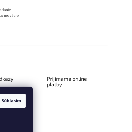
odanie
to inovácie
odkazy
Prijímame online
platby
ný poriadok
a platba
Súhlasím