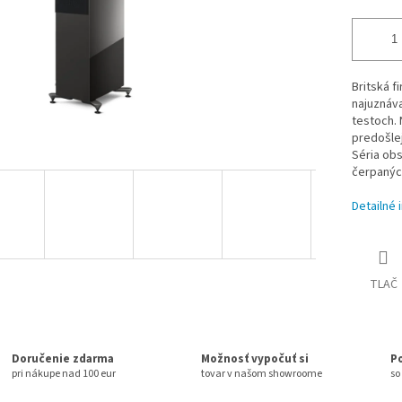
Britská f
najuznáva
testoch. 
predošlej
Séria obs
čerpaných
Detailné 
TLAČ
Doručenie zdarma
Možnosť vypočuť si
P
pri nákupe nad 100 eur
tovar v našom showroome
so