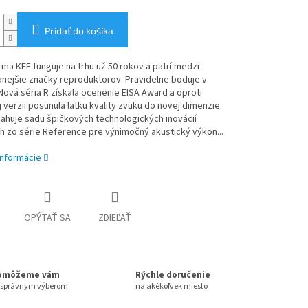
Pridať do košíka
irma KEF funguje na trhu už 50 rokov a patrí medzi
nejšie značky reproduktorov. Pravidelne boduje v
Nová séria R získala ocenenie EISA Award a oproti
 verzii posunula latku kvality zvuku do novej dimenzie.
ahuje sadu špičkových technologických inovácií
 zo série Reference pre výnimočný akustický výkon...
informácie
OPÝTAŤ SA
ZDIEĽAŤ
omôžeme vám
Rýchle doručenie
 správnym výberom
na akékoľvek miesto