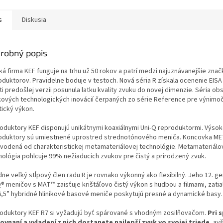
s
Diskusia
robný popis
ká firma KEF funguje na trhu už 50 rokov a patrí medzi najuznávanejšie znač
oduktorov. Pravidelne boduje v testoch. Nová séria R získala ocenenie EISA
i predošlej verzii posunula latku kvality zvuku do novej dimenzie. Séria ob
kových technologických inovácií čerpaných zo série Reference pre výnimo
tický výkon.
oduktory KEF disponujú unikátnymi koaxiálnymi Uni-Q reproduktormi. Výso
oduktory sú umiestnené uprostred strednotónového meniča. Koncovka ME
dvodená od charakteristickej metamateriálovej technológie. Metamateriálo
nológia pohlcuje 99% nežiaducich zvukov pre čistý a prirodzený zvuk.
ne veľký stĺpový člen radu R je rovnako výkonný ako flexibilný. Jeho 12. g
® meničov s MAT™ zaisťuje krištáľovo čistý výkon s hudbou a filmami, zatia
6,5” hybridné hliníkové basové meniče poskytujú presné a dynamické basy.
oduktory KEF R7 si vyžadujú byť spárované s vhodným zosilňovačom.
Pri 
ovnaní a vyladení z nich dostanete najlepší zvuk vo svojej triede
, av