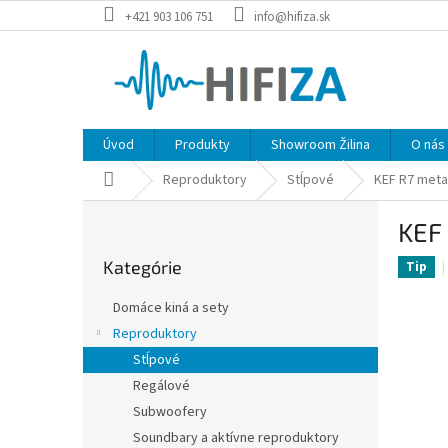
Prejsť
+421 903 106 751
info@hifiza.sk
na
obsah
Úvod
Produkty
Showroom Žilina
O nás
Domov
Reproduktory
Stĺpové
KEF R7 meta
B
KEF
o
Preskočiť
č
Kategórie
kategórie
Tip
n
ý
Domáce kiná a sety
p
Reproduktory
a
Stĺpové
n
e
Regálové
l
Subwoofery
Soundbary a aktívne reproduktory