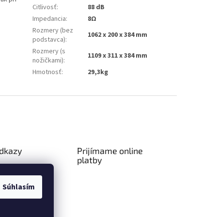
Citlivosť
:
88 dB
Impedancia
:
8Ω
Rozmery (bez
1062 x 200 x 384 mm
podstavca)
:
Rozmery (s
1109 x 311 x 384 mm
nožičkami)
:
Hmotnosť
:
29,3kg
odkazy
Prijímame online
platby
ný poriadok
a platba
Súhlasím