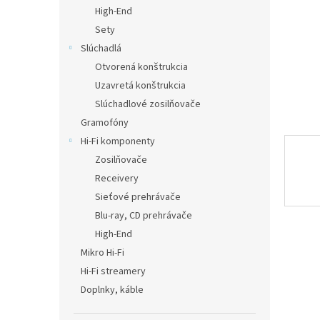
High-End
Sety
Slúchadlá
Otvorená konštrukcia
Uzavretá konštrukcia
Slúchadlové zosilňovače
Gramofóny
Hi-Fi komponenty
Zosilňovače
Receivery
Sieťové prehrávače
Blu-ray, CD prehrávače
High-End
Mikro Hi-Fi
Hi-Fi streamery
Doplnky, káble