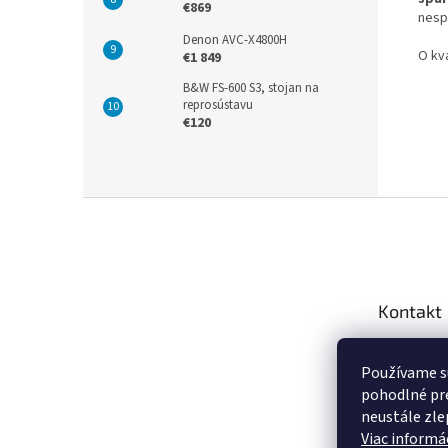
€869
nesp
Denon AVC-X4800H
O kv
€1 849
B&W FS-600 S3, stojan na
reprosústavu
€120
Z
á
p
ä
t
Kontakt
i
e
info
@
Používame s
+421 9
pohodlné pre
https:
neustále zlep
za.sk
Viac informác