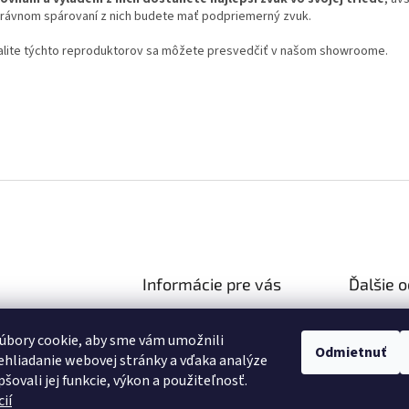
rávnom spárovaní z nich budete mať podpriemerný zvuk.
alite týchto reproduktorov sa môžete presvedčiť v našom showroome.
Informácie pre vás
Ďalšie 
Ako nakupovať
Reklamač
hifiza.sk
úbory cookie, aby sme vám umožnili
Obchodné podmienky
03 106 751
Doprava 
Odmietnuť
hliadanie webovej stránky a vďaka analýze
Podmienky ochrany osobných
//facebook.com/hifi
šovali jej funkcie, výkon a použiteľnosť.
údajov
ií