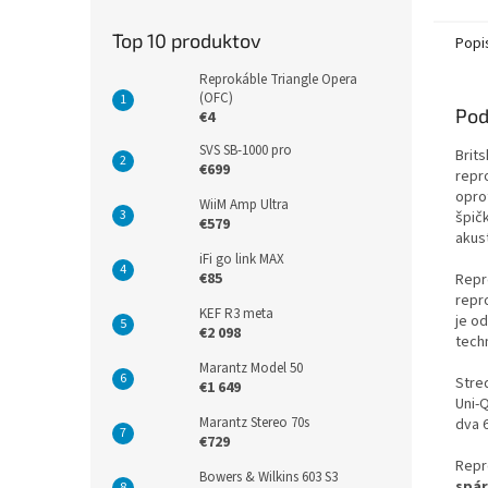
Top 10 produktov
Popi
Reprokáble Triangle Opera
(OFC)
Pod
€4
SVS SB-1000 pro
Brits
€699
repr
oprot
WiiM Amp Ultra
špič
€579
akus
iFi go link MAX
€85
Repr
repr
KEF R3 meta
je o
€2 098
tech
Marantz Model 50
Stred
€1 649
Uni-Q
Marantz Stereo 70s
dva 
€729
Repr
Bowers & Wilkins 603 S3
spár