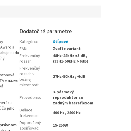
Dodatočné parametre
ky
Kategória
:
Stĺpové
 Award a
EAN
:
Zvoľte variant
sahuje sadu
Frekvenčný
48Hz-28kHz ±3 dB,
čný
rozsah
:
(33Hz-50kHz /-6dB)
Frekvenčný
rozsah v
kotonové
27Hz-50kHz /-6dB
bežnej
TA v názve
miestnosti
:
vá
3-pásmový
Prevedenie
:
reproduktor so
enerácia
zadným basreflexom
ľ čo jeho
Deliace
400 Hz, 2400 Hz
frekvencie
:
Doporučený
správnom
15-250W
zosilňovač
:
šak pri