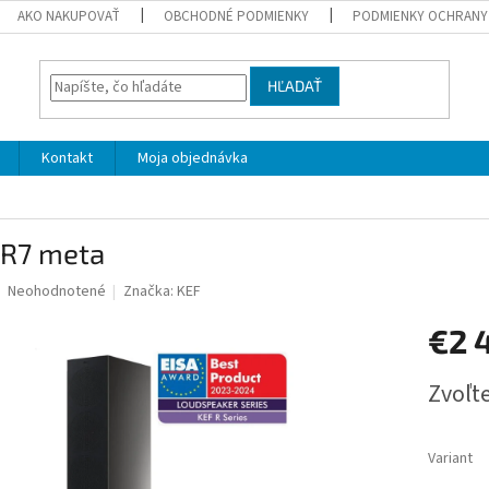
AKO NAKUPOVAŤ
OBCHODNÉ PODMIENKY
PODMIENKY OCHRANY
HĽADAŤ
Kontakt
Moja objednávka
 R7 meta
Priemerné
Neohodnotené
Značka:
KEF
hodnotenie
produktu
€2 
je
0,0
Jednotk
Zvoľte
z
cena:
5
hviezdičiek.
Variant