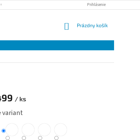
 OSOBNÝCH ÚDAJOV
Prihlásenie
NÁKUPNÝ
Prázdny košík
KOŠÍK
499
/ ks
ová
 variant