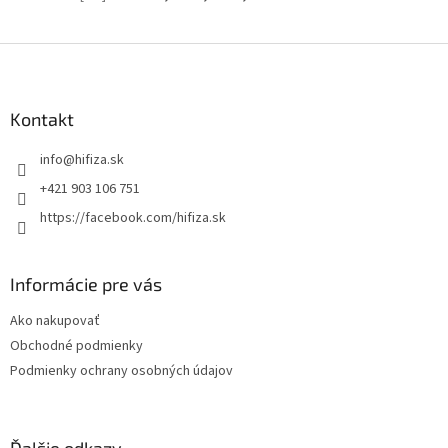
Z
á
p
ä
Kontakt
t
info
@
hifiza.sk
i
e
+421 903 106 751
https://facebook.com/hifiza.sk
Informácie pre vás
Ako nakupovať
Obchodné podmienky
Podmienky ochrany osobných údajov
Ďalšie odkazy