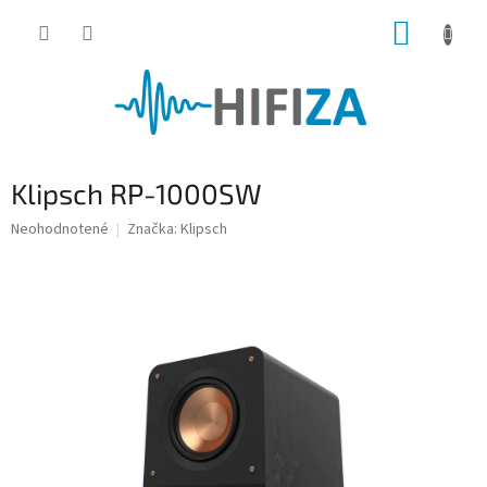
Prejsť
NÁKUP
na
obsah
KOŠÍK
Klipsch RP-1000SW
Priemerné
Neohodnotené
Značka:
Klipsch
hodnotenie
produktu
je
0,0
z
5
hviezdičiek.