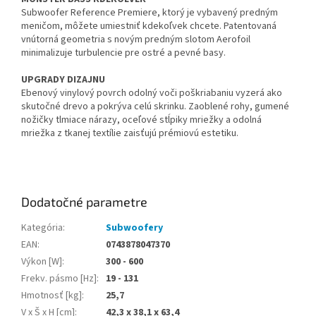
Subwoofer Reference Premiere, ktorý je vybavený predným
meničom, môžete umiestniť kdekoľvek chcete. Patentovaná
vnútorná geometria s novým predným slotom Aerofoil
minimalizuje turbulencie pre ostré a pevné basy.
UPGRADY DIZAJNU
Ebenový vinylový povrch odolný voči poškriabaniu vyzerá ako
skutočné drevo a pokrýva celú skrinku. Zaoblené rohy, gumené
nožičky tlmiace nárazy, oceľové stĺpiky mriežky a odolná
mriežka z tkanej textílie zaisťujú prémiovú estetiku.
Dodatočné parametre
Kategória
:
Subwoofery
EAN
:
0743878047370
Výkon [W]
:
300 - 600
Frekv. pásmo [Hz]
:
19 - 131
Hmotnosť [kg]
:
25,7
V x Š x H [cm]
:
42,3 x 38,1 x 63,4