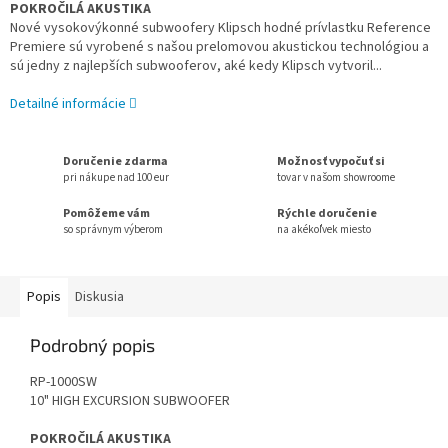
POKROČILÁ AKUSTIKA
Nové vysokovýkonné subwoofery Klipsch hodné prívlastku Reference
Premiere sú vyrobené s našou prelomovou akustickou technológiou a
sú jedny z najlepších subwooferov, aké kedy Klipsch vytvoril...
Detailné informácie
Doručenie zdarma
Možnosť vypočuť si
pri nákupe nad 100 eur
tovar v našom showroome
Pomôžeme vám
Rýchle doručenie
so správnym výberom
na akékoľvek miesto
Popis
Diskusia
Podrobný popis
RP-1000SW
10" HIGH EXCURSION SUBWOOFER
POKROČILÁ AKUSTIKA