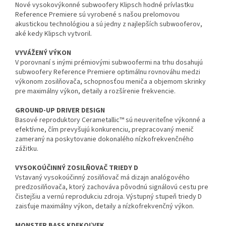
Nové vysokovýkonné subwoofery Klipsch hodné prívlastku
Reference Premiere sú vyrobené s našou prelomovou
akustickou technológiou a sú jedny z najlepších subwooferov,
aké kedy Klipsch vytvoril.
VYVÁŽENÝ VÝKON
V porovnaní s inými prémiovými subwoofermi na trhu dosahujú
subwoofery Reference Premiere optimálnu rovnováhu medzi
výkonom zosilňovača, schopnosťou meniča a objemom skrinky
pre maximálny výkon, detaily a rozšírenie frekvencie.
GROUND-UP DRIVER DESIGN
Basové reproduktory Cerametallic™ sú neuveriteľne výkonné a
efektívne, čím prevyšujú konkurenciu, prepracovaný menič
zameraný na poskytovanie dokonalého nízkofrekvenčného
zážitku.
VYSOKOÚČINNÝ ZOSILŇOVAČ TRIEDY D
Vstavaný vysokoúčinný zosilňovač má dizajn analógového
predzosilňovača, ktorý zachováva pôvodnú signálovú cestu pre
čistejšiu a vernú reprodukciu zdroja. Výstupný stupeň triedy D
zaisťuje maximálny výkon, detaily a nízkofrekvenčný výkon.
MONSTER BASS KDEKOĽVEK