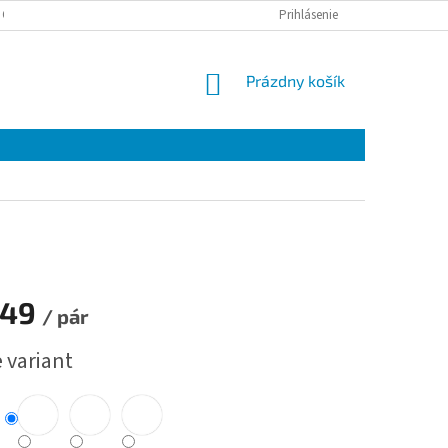
 OSOBNÝCH ÚDAJOV
Prihlásenie
NÁKUPNÝ
Prázdny košík
KOŠÍK
249
/ pár
ová
 variant