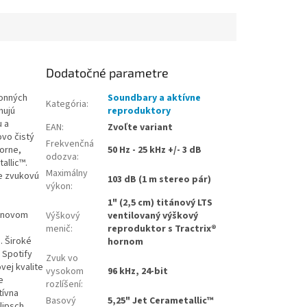
Dodatočné parametre
konných
Soundbary a aktívne
Kategória
:
hujú
reproduktory
u a
EAN
:
Zvoľte variant
ovo čistý
Frekvenčná
orne,
50 Hz - 25 kHz +/- 3 dB
odozva
:
allic™.
Maximálny
je zvukovú
103 dB (1 m stereo pár)
výkon
:
1" (2,5 cm) titánový LTS
o novom
Výškový
ventilovaný výškový
menič
:
reproduktor s Tractrix®
. Široké
hornom
 Spotify
Zvuk vo
vej kvalite
vysokom
96 kHz, 24-bit
e
rozlíšení
:
tívna
Basový
5,25" Jet Cerametallic™
lipsch