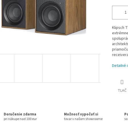
Klipsch T
extrémne
spoluprá
architek
priamoči
receivera.
Detailné 
TLAČ
Doručenie zdarma
Možnosť vypočuť si
P
pri nákupe nad 100 eur
tovar v našom showroome
so