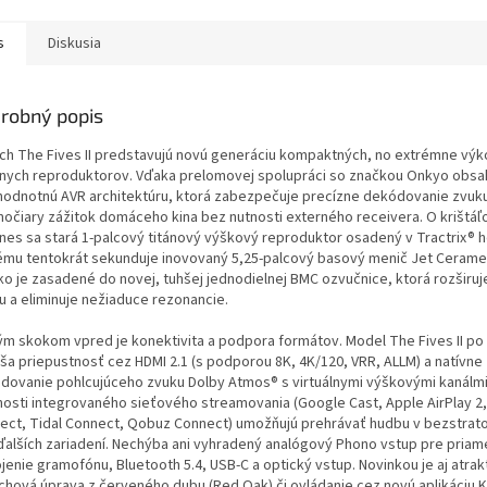
s
Diskusia
robný popis
sch The Fives II predstavujú novú generáciu kompaktných, no extrémne vý
vnych reproduktorov. Vďaka prelomovej spolupráci so značkou Onkyo obsa
hodnotnú AVR architektúru, ktorá zabezpečuje precízne dekódovanie zvuk
močiary zážitok domáceho kina bez nutnosti externého receivera. O krištáľ
nes sa stará 1-palcový titánový výškový reproduktor osadený v Tractrix® h
ému tentokrát sekunduje inovovaný 5,25-palcový basový menič Jet Ceramet
ko je zasadené do novej, tuhšej jednodielnej BMC ozvučnice, ktorá rozširu
u a eliminuje nežiaduce rezonancie.
ým skokom vpred je konektivita a podpora formátov. Model The Fives II p
áša priepustnosť cez HDMI 2.1 (s podporou 8K, 4K/120, VRR, ALLM) a natívne
dovanie pohlcujúceho zvuku Dolby Atmos® s virtuálnymi výškovými kanálmi
osti integrovaného sieťového streamovania (Google Cast, Apple AirPlay 2,
ect, Tidal Connect, Qobuz Connect) umožňujú prehrávať hudbu v bezstrato
ďalších zariadení. Nechýba ani vyhradený analógový Phono vstup pre priam
jenie gramofónu, Bluetooth 5.4, USB-C a optický vstup. Novinkou je aj atrak
chová úprava z červeného dubu (Red Oak) či ovládanie cez novú aplikáciu K