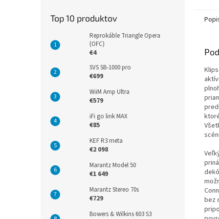
Top 10 produktov
Popi
Reprokáble Triangle Opera
(OFC)
Pod
€4
SVS SB-1000 pro
Klip
€699
aktí
plno
WiiM Amp Ultra
pria
€579
pred
ktor
iFi go link MAX
€85
Všet
scén
KEF R3 meta
€2 098
Veľk
prin
Marantz Model 50
dekó
€1 649
možn
Marantz Stereo 70s
Conn
€729
bez 
pripo
Bowers & Wilkins 603 S3
povr