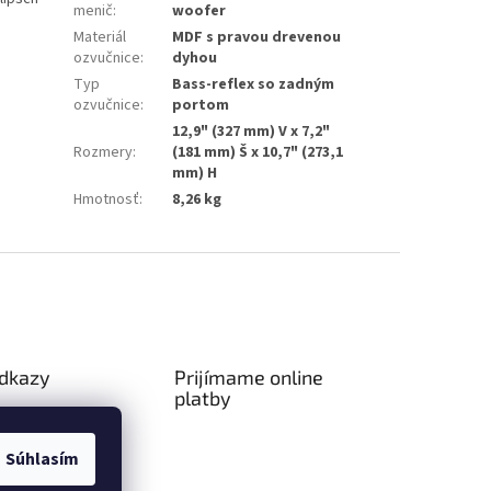
menič
:
woofer
Materiál
MDF s pravou drevenou
ozvučnice
:
dyhou
Typ
Bass-reflex so zadným
ozvučnice
:
portom
12,9" (327 mm) V x 7,2"
Rozmery
:
(181 mm) Š x 10,7" (273,1
mm) H
Hmotnosť
:
8,26 kg
odkazy
Prijímame online
platby
ný poriadok
a platba
Súhlasím