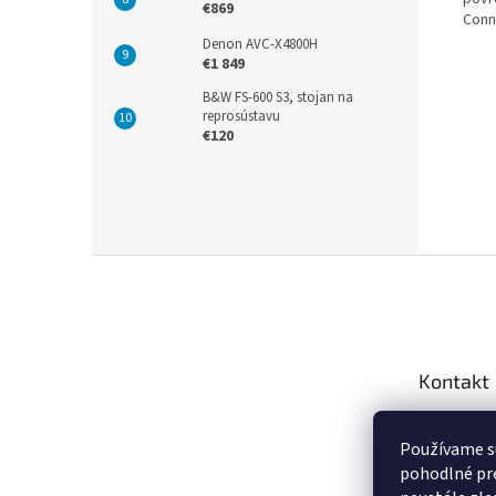
€869
Conn
Denon AVC-X4800H
€1 849
B&W FS-600 S3, stojan na
reprosústavu
€120
Z
á
p
ä
t
Kontakt
i
e
info
@
Používame s
+421 9
pohodlné pre
https: