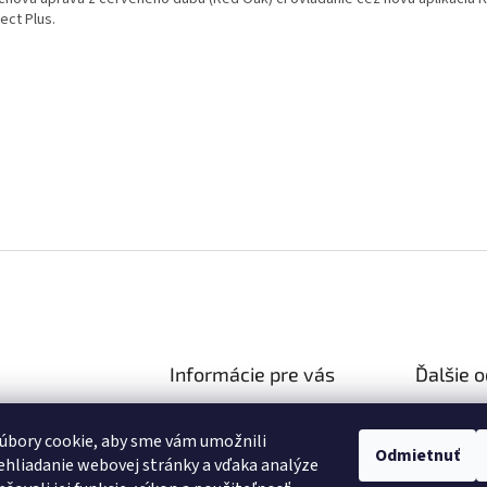
ect Plus.
Informácie pre vás
Ďalšie 
Ako nakupovať
Reklamač
hifiza.sk
úbory cookie, aby sme vám umožnili
Obchodné podmienky
03 106 751
Doprava 
Odmietnuť
hliadanie webovej stránky a vďaka analýze
Podmienky ochrany osobných
//facebook.com/hifi