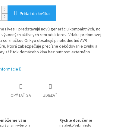
Pridať do košíka
he Fives II predstavujú novú generáciu kompaktných, no
 výkonných aktívnych reproduktorov. Vďaka prelomovej
ci so značkou Onkyo obsahujú plnohodnotnú AVR
túru, ktorá zabezpečuje precízne dekódovanie zvuku a
ary zážitok domáceho kina bez nutnosti externého
..
informácie
OPÝTAŤ SA
ZDIEĽAŤ
omôžeme vám
Rýchle doručenie
 správnym výberom
na akékoľvek miesto