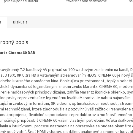
pri nákupe nad 100 eur
tovar v našom showroome
so
s
Diskusia
robný popis
ntz Cinema60 DAB
kovýkonný 7.2-kanálový AV prijímač so 100 wattovým zosilnením na kanál, 
s, DTS:X, 8K Ultra HD a vstavaným streamovaním HEOS. CINEMA 60 je nový 
adného luxusného domáceho kina. Pohlcujúca priestrannosť, teplý a bohatý 
istická dynamika sú legendárnymi znakmi zvuku Marantz. CINEMA 60, moder
drenie nadčasových princípov dizajnu, zahŕňa Marantz ikonické okienko, sy
álne prvky reprezentujúce legendárnu kvalitu Marantz. Je nabitá najnovšími
cujícími zvukovými formátmi, 8K videom, optimalizáciou miestnosti, strea
ími technológiami, ktoré zjednodušia a pozdvihnú váš zážitok. Premyslene
osti pripojenia, flexibilné usporiadanie reproduktorov a možnosť jemného 
umožňujú prispôsobiť CINEMA 60 vašim vlastným potrebám. Vďaka diaľkov
daniu a intuitívnemu procesu nastavenia na obrazovke sa budete okamžite c
ený používateľ. Šesť HDMI vstupov, digitálne, analógové a phono vstupy, p