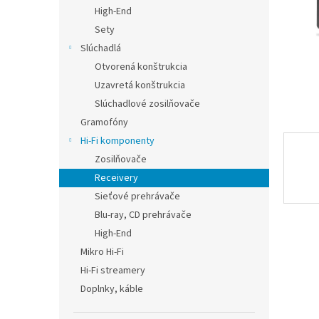
High-End
Sety
Slúchadlá
Otvorená konštrukcia
Uzavretá konštrukcia
Slúchadlové zosilňovače
Gramofóny
Hi-Fi komponenty
Zosilňovače
Receivery
Sieťové prehrávače
Blu-ray, CD prehrávače
High-End
Mikro Hi-Fi
Hi-Fi streamery
Doplnky, káble