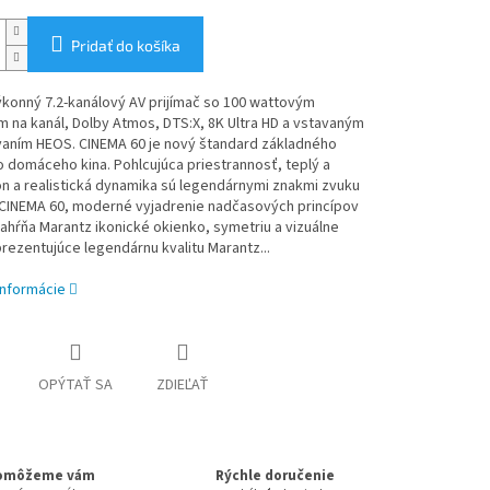
Pridať do košíka
konný 7.2-kanálový AV prijímač so 100 wattovým
m na kanál, Dolby Atmos, DTS:X, 8K Ultra HD a vstavaným
aním HEOS. CINEMA 60 je nový štandard základného
 domáceho kina. Pohlcujúca priestrannosť, teplý a
n a realistická dynamika sú legendárnymi znakmi zvuku
 CINEMA 60, moderné vyjadrenie nadčasových princípov
zahŕňa Marantz ikonické okienko, symetriu a vizuálne
rezentujúce legendárnu kvalitu Marantz...
informácie
OPÝTAŤ SA
ZDIEĽAŤ
omôžeme vám
Rýchle doručenie