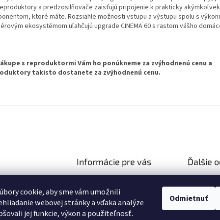
reproduktory a predzosilňovače zaisťujú pripojenie k prakticky akýmkoľvek
onentom, ktoré máte. Rozsiahle možnosti vstupu a výstupu spolu s výko
vérovým ekosystémom uľahčujú upgrade CINEMA 60 s rastom vášho domáce
nákupe s reproduktormi Vám ho ponúkneme za zvýhodnenú cenu a
oduktory takisto dostanete za zvýhodnenú cenu.
Informácie pre vás
Ďalšie 
Ako nakupovať
Reklamač
hifiza.sk
úbory cookie, aby sme vám umožnili
Obchodné podmienky
03 106 751
Doprava 
Odmietnuť
hliadanie webovej stránky a vďaka analýze
Podmienky ochrany osobných
//facebook.com/hifi
šovali jej funkcie, výkon a použiteľnosť.
údajov