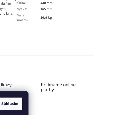
Šírka
:
440 mm
 ďalším
nným
Výška
:
165 mm
ho kina.
Váha
10,9 kg
(netto)
:
odkazy
Prijímame online
platby
ný poriadok
a platba
Súhlasím