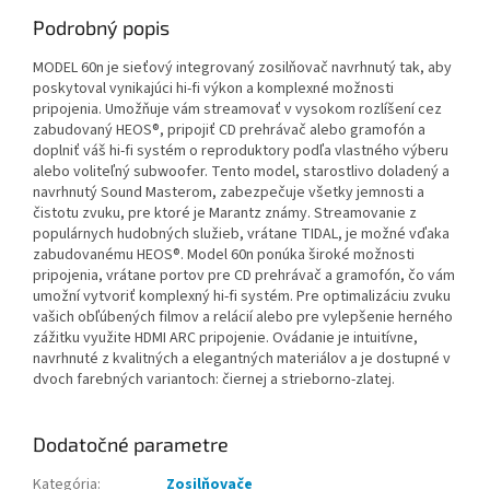
Podrobný popis
MODEL 60n je sieťový integrovaný zosilňovač navrhnutý tak, aby
poskytoval vynikajúci hi-fi výkon a komplexné možnosti
pripojenia. Umožňuje vám streamovať v vysokom rozlíšení cez
zabudovaný HEOS®, pripojiť CD prehrávač alebo gramofón a
doplniť váš hi-fi systém o reproduktory podľa vlastného výberu
alebo voliteľný subwoofer. Tento model, starostlivo doladený a
navrhnutý Sound Masterom, zabezpečuje všetky jemnosti a
čistotu zvuku, pre ktoré je Marantz známy. Streamovanie z
populárnych hudobných služieb, vrátane TIDAL, je možné vďaka
zabudovanému HEOS®. Model 60n ponúka široké možnosti
pripojenia, vrátane portov pre CD prehrávač a gramofón, čo vám
umožní vytvoriť komplexný hi-fi systém. Pre optimalizáciu zvuku
vašich obľúbených filmov a relácií alebo pre vylepšenie herného
zážitku využite HDMI ARC pripojenie. Ovádanie je intuitívne,
navrhnuté z kvalitných a elegantných materiálov a je dostupné v
dvoch farebných variantoch: čiernej a strieborno-zlatej.
Dodatočné parametre
Kategória
:
Zosilňovače