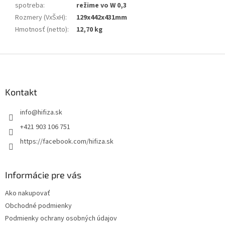
spotreba
:
režime vo W 0,3
Rozmery (VxŠxH)
:
129x442x431mm
Hmotnosť (netto)
:
12,70 kg
Z
á
p
ä
Kontakt
t
info
@
hifiza.sk
i
e
+421 903 106 751
https://facebook.com/hifiza.sk
Informácie pre vás
Ako nakupovať
Obchodné podmienky
Podmienky ochrany osobných údajov