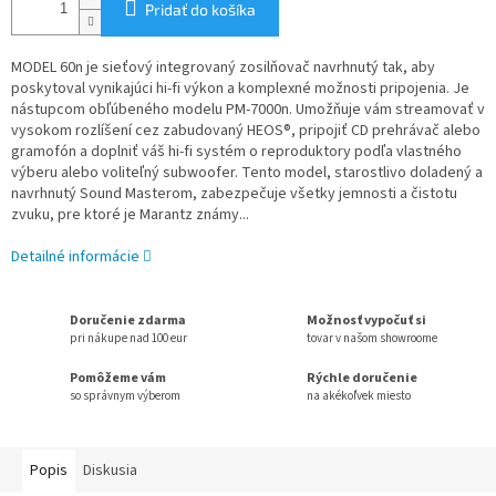
Pridať do košíka
MODEL 60n je sieťový integrovaný zosilňovač navrhnutý tak, aby
poskytoval vynikajúci hi-fi výkon a komplexné možnosti pripojenia. Je
nástupcom obľúbeného modelu PM-7000n. Umožňuje vám streamovať v
vysokom rozlíšení cez zabudovaný HEOS®, pripojiť CD prehrávač alebo
gramofón a doplniť váš hi-fi systém o reproduktory podľa vlastného
výberu alebo voliteľný subwoofer. Tento model, starostlivo doladený a
navrhnutý Sound Masterom, zabezpečuje všetky jemnosti a čistotu
zvuku, pre ktoré je Marantz známy...
Detailné informácie
Doručenie zdarma
Možnosť vypočuť si
pri nákupe nad 100 eur
tovar v našom showroome
Pomôžeme vám
Rýchle doručenie
so správnym výberom
na akékoľvek miesto
Popis
Diskusia