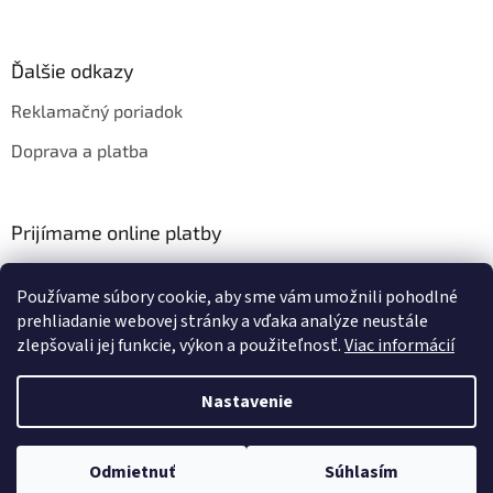
Ďalšie odkazy
Reklamačný poriadok
Doprava a platba
Prijímame online platby
Používame súbory cookie, aby sme vám umožnili pohodlné
prehliadanie webovej stránky a vďaka analýze neustále
zlepšovali jej funkcie, výkon a použiteľnosť.
Viac informácií
Vytvoril Shoptet
Nastavenie
Copyright 2026
HIFIZA
. Všetky práva vyhradené.
Upraviť nastavenie
Odmietnuť
Súhlasím
cookies