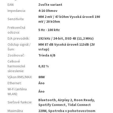
EAN
:
Zvoľte variant
Impedancia
:
4-16 Ohmov
MM 2 mV / 47 kOhm Vysoká úroveň 190
Senzitivita
:
mV / 20 kOhm
Frekvenčná
5 Hz - 100 kHz
odozva
:
D/A prevodník
:
192 kHz / 24-bit, DSD 4X (11,2 MHz)
Odstup signál /
MM 87 dB Vysoká úroveň 113dB (2V
šum
:
vstup)
Zosilnovač
:
Trieda A/B
Celkové
harmonické
0,02 %
skreslenie
:
Výkon RMS/MAX
:
80W
Ethernet
:
Áno
Wi-Fi (anténa
Áno
WLAN)
:
Bluetooth, Airplay 2, Roon Ready,
Sieťové funkcie
:
Spotify Connect, Tidal Connect
Maximálna
220W, Spotreba v pohotovostnom