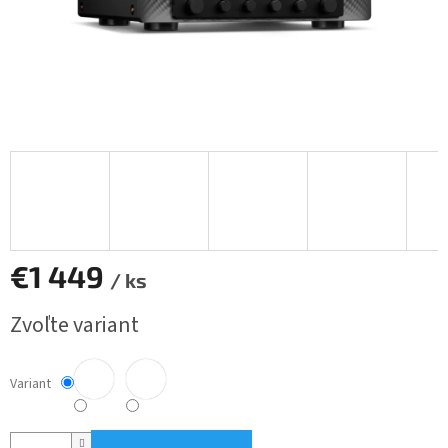
€1 449
/ ks
Jednotková
Zvoľte variant
cena:
Variant