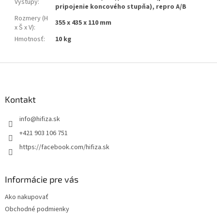
Výstupy
:
pripojenie koncového stupňa), repro A/B
Rozmery (H
355 x 435 x 110 mm
x Š x V)
:
Hmotnosť
:
10 kg
Z
á
p
ä
Kontakt
t
info
@
hifiza.sk
i
e
+421 903 106 751
https://facebook.com/hifiza.sk
Informácie pre vás
Ako nakupovať
Obchodné podmienky