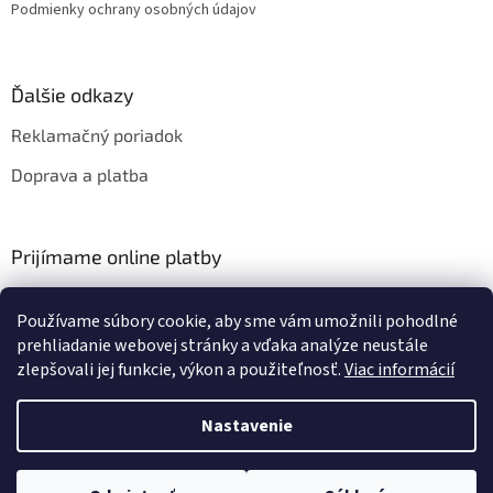
Podmienky ochrany osobných údajov
Ďalšie odkazy
Reklamačný poriadok
Doprava a platba
Prijímame online platby
Používame súbory cookie, aby sme vám umožnili pohodlné
prehliadanie webovej stránky a vďaka analýze neustále
zlepšovali jej funkcie, výkon a použiteľnosť.
Viac informácií
Vytvoril Shoptet
Nastavenie
Copyright 2026
HIFIZA
. Všetky práva vyhradené.
Upraviť nastavenie