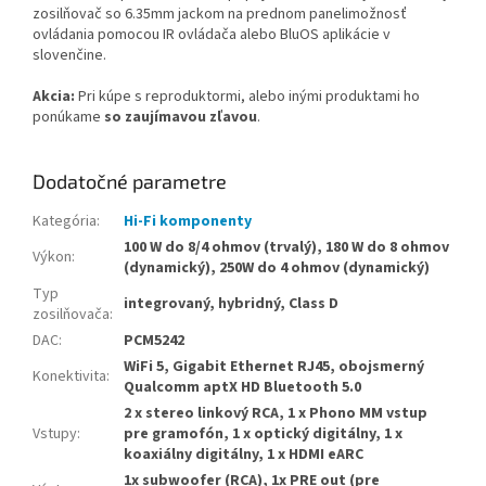
zosilňovač so 6.35mm jackom na prednom panelimožnosť
ovládania pomocou IR ovládača alebo BluOS aplikácie v
slovenčine.
Akcia:
Pri kúpe s reproduktormi, alebo inými produktami ho
ponúkame
so zaujímavou zľavou
.
Dodatočné parametre
Kategória
:
Hi-Fi komponenty
100 W do 8/4 ohmov (trvalý), 180 W do 8 ohmov
Výkon
:
(dynamický), 250W do 4 ohmov (dynamický)
Typ
integrovaný, hybridný, Class D
zosilňovača
:
DAC
:
PCM5242
WiFi 5, Gigabit Ethernet RJ45, obojsmerný
Konektivita
:
Qualcomm aptX HD Bluetooth 5.0
2 x stereo linkový RCA, 1 x Phono MM vstup
Vstupy
:
pre gramofón, 1 x optický digitálny, 1 x
koaxiálny digitálny, 1 x HDMI eARC
1x subwoofer (RCA), 1x PRE out (pre