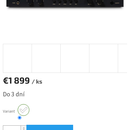
€1 899
/ ks
Jednotková
Do 3 dní
cena:
Variant