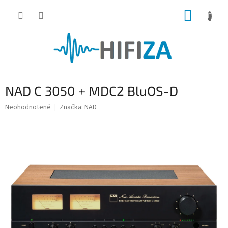
Prejsť
NÁKUP
na
obsah
KOŠÍK
NAD C 3050 + MDC2 BluOS-D
Priemerné
Neohodnotené
Značka:
NAD
hodnotenie
produktu
je
0,0
z
5
hviezdičiek.