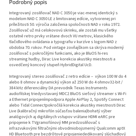
Podrobný popis
Integrovaný zosilňovač NAD C 3050 je viac-menej identický s
modelom NAD C 3050 LE z limitovanej edície, vytvorenej pri
príležitosti 50. výročia založenia spoločnosti NAD v roku 1972.
Zosilňovač už má celokovovú skrinku, ale zostali mu všetky
ostatné retro prvky vrátane dvoch VU metrov, klasického
tlačidlového ovládania a typografiu v kurzíve s logom NAD z
obdobia 70. rokov. Pod vintage zovňajškom sa skrýva moderný
zosilňovač s pokročilými funkciami, ako je BluOS hi-res
streaming hudby, Dirac Live korekcia akustiky miestnosti a
osvedčený koncový stupeň HybridDigital UcD.
Integrovaný stereo zosilňovač z retro edície – výkon 100 W do 4
alebo 8 ohmov a dynamický výkon až 250 W do 4 ohmov32-bit /
384 kHz diferenciálny DA prevodník Texas Instruments
audiofilskej triedyvstavaný MDC2 BluOS sieťový streamer s Wi-Fi
a Ethernet pripojenímpodpora Apple AirPlay 2, Spotify Connect
alebo Tidal Connectpokročilá korekcia akustiky miestnosti Dirac
Live (kalibračný mikrofón súčasťou balenia)bohatý výber
analógových aj digitálnych vstupov vrátane HDMI eARC pre
pripojenie k TVgramofónový MM predzosilňovač s
infrazvukovými filtračnými obvodmiobojsmerný Qualcomm aptX
HD Bluetooth pre bezdrôtové pripojeniededikovaný slúchadlový