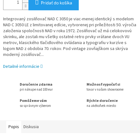
Pridať do košíka
Integrovaný zosilňovač NAD C 3050 je viac-menej identický s modelom
NAD C 3050 LE z limitovanej edície, vytvorenej pri príležitosti 50. výročia
založenia spoločnosti NAD v roku 1972. Zosilňovač už má celokovovú
skrinku, ale zostali mu všetky ostatné retro prvky vrátane dvoch VU
metrov, klasického tlačidlového ovládania a typografiu v kurzíve s
logom NAD z obdobia 70. rokov. Pod vintage zovňajškom sa skrýva
moderný zosilňovač...
Detailné informácie
Doručenie zdarma
Možnosť vypočuť si
pri nákupe nad 100 eur
tovar v našom showroome
Pomôžeme vám
Rýchle doručenie
so správnym výberom
na akékoľvek miesto
Popis
Diskusia