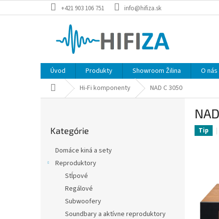
Prejsť
+421 903 106 751
info@hifiza.sk
na
obsah
Úvod
Produkty
Showroom Žilina
O nás
Domov
Hi-Fi komponenty
NAD C 3050
B
NAD
o
Preskočiť
č
Kategórie
kategórie
Tip
n
ý
Domáce kiná a sety
p
Reproduktory
a
Stĺpové
n
e
Regálové
l
Subwoofery
Soundbary a aktívne reproduktory