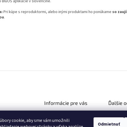
o BluOS aplikácie v slovenčine.
a:
Pri kúpe s reproduktormi, alebo inými produktami ho ponúkame
so zauj
ou
.
Informácie pre vás
Ďalšie 
Ako nakupovať
Reklamač
hifiza.sk
úbory cookie, aby sme vám umožnili
Obchodné podmienky
03 106 751
Doprava 
Odmietnuť
hliadanie webovej stránky a vďaka analýze