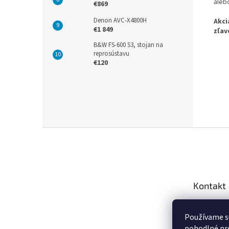
aleb
€869
Denon AVC-X4800H
Akci
€1 849
zľav
B&W FS-600 S3, stojan na
reprosústavu
€120
Z
á
p
ä
t
Kontakt
i
e
info
@
Používame s
+421 9
pohodlné pre