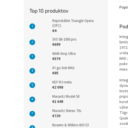
Popi
Top 10 produktov
Reprokáble Triangle Opera
Pod
(OFC)
€4
Inte
SVS SB-1000 pro
limit
€699
1972
vrát
WiiM Amp Ultra
NAD 
€579
pokro
iFi go link MAX
mies
€85
Inte
KEF R3 meta
dyna
€2 098
Inst
prip
Marantz Model 50
€1 649
kore
výbe
Marantz Stereo 70s
TVgr
€729
Qual
zosi
Bowers & Wilkins 603 S3