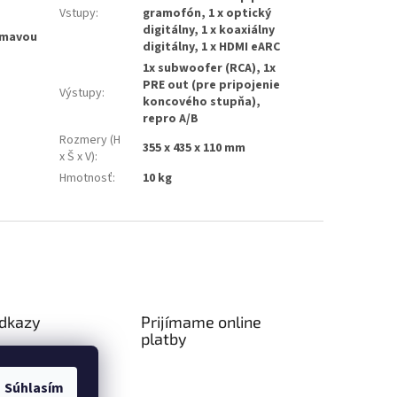
Vstupy
:
gramofón, 1 x optický
digitálny, 1 x koaxiálny
ímavou
digitálny, 1 x HDMI eARC
1x subwoofer (RCA), 1x
PRE out (pre pripojenie
Výstupy
:
koncového stupňa),
repro A/B
Rozmery (H
355 x 435 x 110 mm
x Š x V)
:
Hmotnosť
:
10 kg
odkazy
Prijímame online
platby
ný poriadok
a platba
Súhlasím