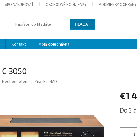
AKO NAKUPOVAŤ
OBCHODNÉ PODMIENKY
PODMIENKY OCHRANY
HĽADAŤ
Kontakt
Moja objednávka
 C 3050
Priemerné
Neohodnotené
Značka:
NAD
hodnotenie
produktu
€1 
je
0,0
Jednotk
Do 3 d
z
cena:
5
hviezdičiek.