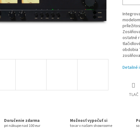
Integrova
modelom N
príležito
Zosilňova
ostatné r
tlačidlov
obdobia 
zosilňovač
Detailné 
TLAČ
Doručenie zdarma
Možnosť vypočuť si
P
pri nákupe nad 100 eur
tovar v našom showroome
so