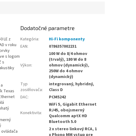
Dodatočné parametre
0 LE z
Kategória
:
Hi-Fi komponenty
NAD v roku
EAN
:
0786357002231
 prvky
100 W do 8/4 ohmov
íve s logom
(trvalý), 180 W do 8
č s
Výkon
:
ohmov (dynamický),
akustiky
250W do 4 ohmov
(dynamický)
Typ
integrovaný, hybridný,
 a
zosilňovača
:
Class D
ík Texas
Ethernet
DAC
:
PCM5242
ilá
WiFi 5, Gigabit Ethernet
ohatý
RJ45, obojsmerný
Konektivita
:
Qualcomm aptX HD
smerný
Bluetooth 5.0
ý
2 x stereo linkový RCA, 1
 ovládača
x Phono MM vstup pre