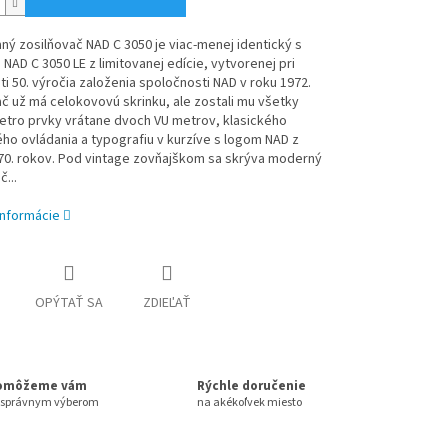
ný zosilňovač NAD C 3050 je viac-menej identický s
AD C 3050 LE z limitovanej edície, vytvorenej pri
sti 50. výročia založenia spoločnosti NAD v roku 1972.
č už má celokovovú skrinku, ale zostali mu všetky
etro prvky vrátane dvoch VU metrov, klasického
ého ovládania a typografiu v kurzíve s logom NAD z
70. rokov. Pod vintage zovňajškom sa skrýva moderný
...
informácie
OPÝTAŤ SA
ZDIEĽAŤ
omôžeme vám
Rýchle doručenie
 správnym výberom
na akékoľvek miesto