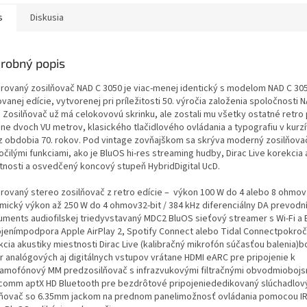
s
Diskusia
robný popis
grovaný zosilňovač NAD C 3050 je viac-menej identický s modelom NAD C 305
ovanej edície, vytvorenej pri príležitosti 50. výročia založenia spoločnosti 
. Zosilňovač už má celokovovú skrinku, ale zostali mu všetky ostatné retro
ane dvoch VU metrov, klasického tlačidlového ovládania a typografiu v kurz
z obdobia 70. rokov. Pod vintage zovňajškom sa skrýva moderný zosilňova
čilými funkciami, ako je BluOS hi-res streaming hudby, Dirac Live korekcia 
tnosti a osvedčený koncový stupeň HybridDigital UcD.
grovaný stereo zosilňovač z retro edície – výkon 100 W do 4 alebo 8 ohmov
mický výkon až 250 W do 4 ohmov32-bit / 384 kHz diferenciálny DA prevodn
ruments audiofilskej triedyvstavaný MDC2 BluOS sieťový streamer s Wi-Fi a 
ojenímpodpora Apple AirPlay 2, Spotify Connect alebo Tidal Connectpokroč
kcia akustiky miestnosti Dirac Live (kalibračný mikrofón súčasťou balenia)b
r analógových aj digitálnych vstupov vrátane HDMI eARC pre pripojenie k
amofónový MM predzosilňovač s infrazvukovými filtračnými obvodmioboj
comm aptX HD Bluetooth pre bezdrôtové pripojeniededikovaný slúchadlov
lňovač so 6.35mm jackom na prednom panelimožnosť ovládania pomocou IR