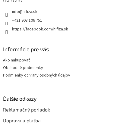
t
info
@
hifiza.sk
i
e
+421 903 106 751
https://facebook.com/hifiza.sk
Informácie pre vás
Ako nakupovať
Obchodné podmienky
Podmienky ochrany osobných údajov
Ďalšie odkazy
Reklamačný poriadok
Doprava a platba