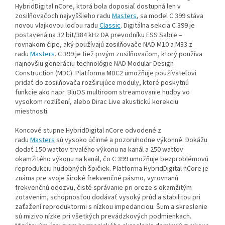
HybridDigital nCore, ktorá bola doposiaľ dostupná len v
zosilňovačoch najvyššieho radu
Masters
, sa model C 399 stáva
novou vlajkovou loďou radu
Classic
. Digitálna sekcia C 399 je
postavená na 32 bit/384 kHz DA prevodníku ESS Sabre –
rovnakom čipe, aký používajú zosilňovače NAD M10 a M33 z
radu
Masters
. C 399 je tiež prvým zosilňovačom, ktorý používa
najnovšiu generáciu technológie NAD Modular Design
Construction (MDC). Platforma MDC2 umožňuje používateľovi
pridať do zosilňovača rozširujúce moduly, ktoré poskytnú
funkcie ako napr. BluOS multiroom streamovanie hudby vo
vysokom rozlíšení, alebo Dirac Live akustickú korekciu
miestnosti.
Koncové stupne HybridDigital nCore odvodené z
radu
Masters
sú vysoko účinné a pozoruhodne výkonné. Dokážu
dodať 150 wattov trvalého výkonu na kanál a 250 wattov
okamžitého výkonu na kanál, čo C 399 umožňuje bezproblémovú
reprodukciu hudobných špičiek. Platforma HybridDigital nCore je
známa pre svoje široké frekvenčné pásmo, vyrovnanú
frekvenčnú odozvu, čisté správanie pri oreze s okamžitým
zotavením, schopnosťou dodávať vysoký prúd a stabilitou pri
zaťažení reproduktormi s nízkou impedanciou. Šum a skreslenie
sú mizivo nízke pri všetkých prevádzkových podmienkach.