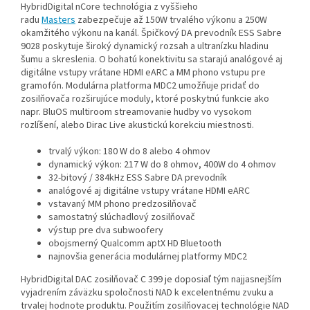
HybridDigital nCore technológia z vyššieho
radu
Masters
zabezpečuje až 150W trvalého výkonu a 250W
okamžitého výkonu na kanál. Špičkový DA prevodník ESS Sabre
9028 poskytuje široký dynamický rozsah a ultranízku hladinu
šumu a skreslenia. O bohatú konektivitu sa starajú analógové aj
digitálne vstupy vrátane HDMI eARC a MM phono vstupu pre
gramofón. Modulárna platforma MDC2 umožňuje pridať do
zosilňovača rozširujúce moduly, ktoré poskytnú funkcie ako
napr. BluOS multiroom streamovanie hudby vo vysokom
rozlíšení, alebo Dirac Live akustickú korekciu miestnosti.
trvalý výkon: 180 W do 8 alebo 4 ohmov
dynamický výkon: 217 W do 8 ohmov, 400W do 4 ohmov
32-bitový / 384kHz ESS Sabre DA prevodník
analógové aj digitálne vstupy vrátane HDMI eARC
vstavaný MM phono predzosilňovač
samostatný slúchadlový zosilňovač
výstup pre dva subwoofery
obojsmerný Qualcomm aptX HD Bluetooth
najnovšia generácia modulárnej platformy MDC2
HybridDigital DAC zosilňovač C 399 je doposiaľ tým najjasnejším
vyjadrením záväzku spoločnosti NAD k excelentnému zvuku a
trvalej hodnote produktu. Použitím zosilňovacej technológie NAD