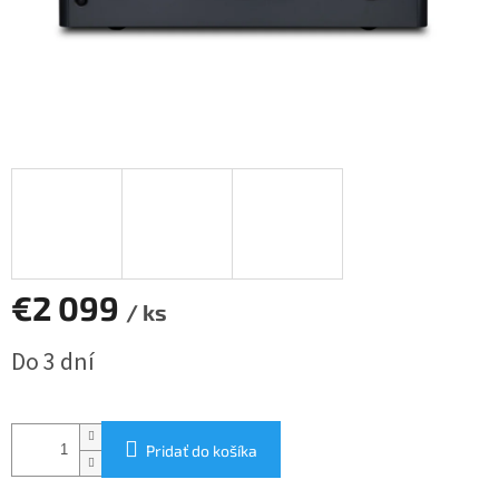
€2 099
/ ks
Jednotková
Do 3 dní
cena:
Pridať do košíka