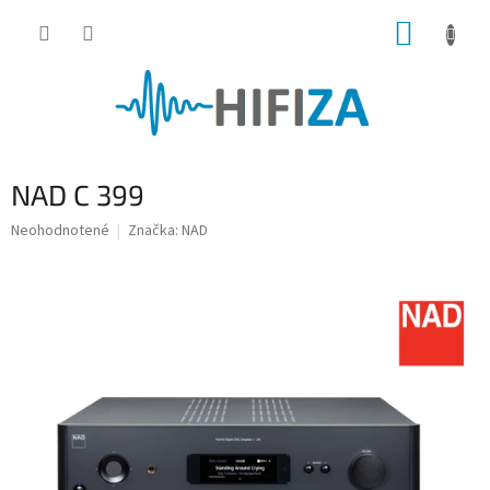
Prejsť
NÁKUP
na
obsah
KOŠÍK
NAD C 399
Priemerné
Neohodnotené
Značka:
NAD
hodnotenie
produktu
je
0,0
z
5
hviezdičiek.