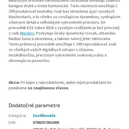
Minútovým úrovniam harmonického skreslenia dominujú zvukovo
benígne druhé a tretie harmonické. Tieto vlastnosti umožňujú C
399 produkovať neutrálny zvuk bez skreslenia aj pri vysokých
hlasitostiach, a to všetko so vzrušujúcou dynamikou, vynikajúcim
citom pre detail a veľkolepým vykreslením priestoru. DA
prevodník ESS Sabre 9028 s vysokým rozlíšením je tiež prevzatý
z radu
Masters
. Poskytuje široký dynamický rozsah, ultranízku
hladinu šumu a skreslenia, a takmer nulový jitter taktovania.
Tento prémiový prevodník umožňuje C 399 reprodukovať zvuk
zo všetkých vašich digitálnych zdrojov s úžasnou
muzikálnosťou, precíznym vykreslením zvukovej scény a
ohromujúcou jasnosťou.
Akcia:
Pri kúpe s reproduktormi, alebo inými produktami ho
ponúkame
so zaujímavou zľavou
.
Dodatočné parametre
Kategória
:
Zosilňovače
EAN
:
0786357001906