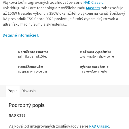
Vlajková loď integrovaných zosilňovačov série
NAD Classic
.
HybridDigital nCore technológia z vyššieho radu
Masters
zabezpečuje
až 150W trvalého výkonu a 250W okamžitého výkonu na kanál. Špičkový
DA prevodník ESS Sabre 9028 poskytuje široký dynamický rozsah a
ultranízku hladinu šumu a skreslenia...
Detailné informácie
Doručenie zdarma
Možnosť vypočuť si
pri nákupe nad 100 eur
tovar v našom showroome
Pomôžeme vám
Rýchle doručenie
so správnym výberom
na akékoľvek miesto
Popis
Diskusia
Podrobný popis
NAD C399
Vlajková loď integrovaných zosilňovačov série
NAD Classic
.