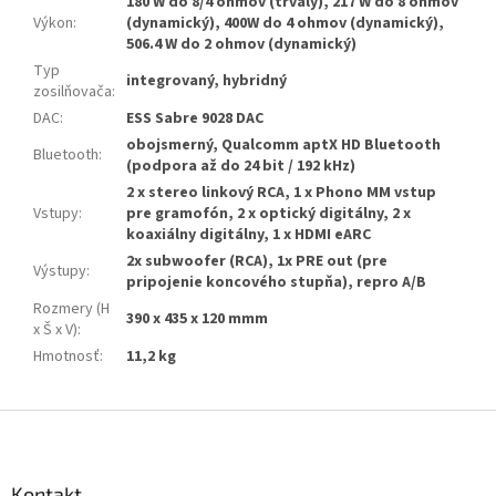
180 W do 8/4 ohmov (trvalý), 217 W do 8 ohmov
Výkon
:
(dynamický), 400W do 4 ohmov (dynamický),
506.4 W do 2 ohmov (dynamický)
Typ
integrovaný, hybridný
zosilňovača
:
DAC
:
ESS Sabre 9028 DAC
obojsmerný, Qualcomm aptX HD Bluetooth
Bluetooth
:
(podpora až do 24 bit / 192 kHz)
2 x stereo linkový RCA, 1 x Phono MM vstup
Vstupy
:
pre gramofón, 2 x optický digitálny, 2 x
koaxiálny digitálny, 1 x HDMI eARC
2x subwoofer (RCA), 1x PRE out (pre
Výstupy
:
pripojenie koncového stupňa), repro A/B
Rozmery (H
390 x 435 x 120 mmm
x Š x V)
:
Hmotnosť
:
11,2 kg
Z
á
p
ä
Kontakt